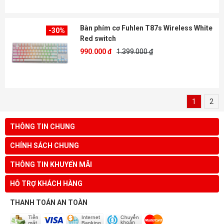
Bàn phím cơ Fuhlen T87s Wireless White
-30%
Red switch
990.000 đ
1.399.000 ₫
1
2
THÔNG TIN CHUNG
CHÍNH SÁCH CHUNG
THÔNG TIN KHUYẾN MÃI
HỖ TRỢ KHÁCH HÀNG
THANH TOÁN AN TOÀN