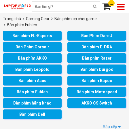
...
Trang chủ
Gaming Gear
Bàn phím cơ chơi game
Bàn phím Fuhlen
Bàn phím FL-Esports
Bàn Phím DareU
Bàn Phím Corsair
Bàn phím E-DRA
Bàn phím AKKO
Bàn phím Razer
Bàn phím Leopold
Bàn phím Durgod
Bàn phím Asus
Bàn phím Rapoo
Bàn phím Fuhlen
Bàn phím Motospeed
Bàn phím hãng khác
AKKO CS Switch
Bàn phím Dell
Sắp xếp