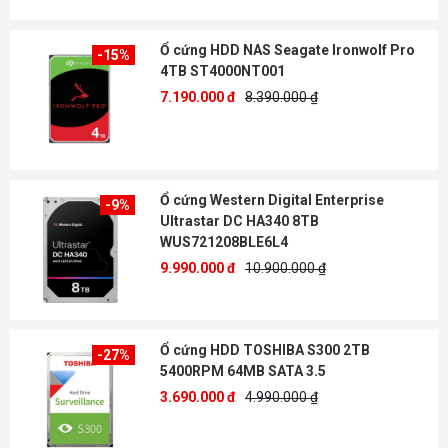
Ổ cứng HDD NAS Seagate Ironwolf Pro
-15%
4TB ST4000NT001
7.190.000 đ
8.390.000 ₫
Ổ cứng Western Digital Enterprise
-9%
Ultrastar DC HA340 8TB
WUS721208BLE6L4
9.990.000 đ
10.900.000 ₫
Ổ cứng HDD TOSHIBA S300 2TB
-27%
5400RPM 64MB SATA 3.5
3.690.000 đ
4.990.000 ₫