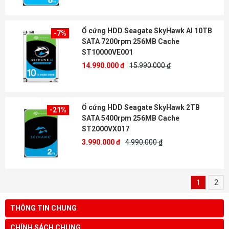
Ổ cứng HDD Seagate SkyHawk AI 10TB
-7%
SATA 7200rpm 256MB Cache
ST10000VE001
14.990.000 đ
15.990.000 ₫
Ổ cứng HDD Seagate SkyHawk 2TB
-21%
SATA 5400rpm 256MB Cache
ST2000VX017
3.990.000 đ
4.990.000 ₫
1
2
THÔNG TIN CHUNG
CHÍNH SÁCH CHUNG