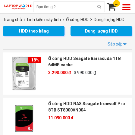
...
Trang chủ
Linh kiện máy tính
Ổ cứng HDD
Dung lượng HDD
HDD theo hãng
Dung lượng HDD
Sắp xếp
Ổ cứng HDD Seagate Barracuda 1TB
-18%
64MB cache
3.290.000 đ
3.990.000 ₫
Ổ cứng HDD NAS Seagate Ironwolf Pro
8TB ST8000VN004
11.090.000 đ