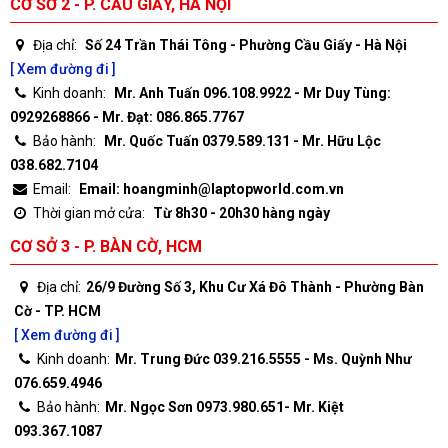
CƠ SỞ 2 - P. CẦU GIẤY, HÀ NỘI
Địa chỉ:
Số 24 Trần Thái Tông - Phường Cầu Giấy - Hà Nội
[ Xem đường đi ]
Kinh doanh:
Mr. Anh Tuấn 096.108.9922 - Mr Duy Tùng:
0929268866 - Mr. Đạt: 086.865.7767
Bảo hành:
Mr. Quốc Tuấn 0379.589.131 - Mr. Hữu Lộc
038.682.7104
Email:
Email: hoangminh@laptopworld.com.vn
Thời gian mở cửa:
Từ 8h30 - 20h30 hàng ngày
CƠ SỞ 3 - P. BÀN CỜ, HCM
Địa chỉ:
26/9 Đường Số 3, Khu Cư Xá Đô Thành - Phường Bàn
Cờ - TP. HCM
[ Xem đường đi ]
Kinh doanh:
Mr. Trung Đức 039.216.5555 - Ms. Quỳnh Như
076.659.4946
Bảo hành:
Mr. Ngọc Sơn 0973.980.651- Mr. Kiệt
093.367.1087