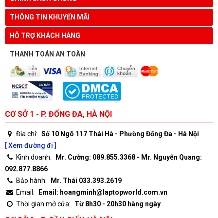
THÔNG TIN KHUYẾN MÃI
HỖ TRỢ KHÁCH HÀNG
THANH TOÁN AN TOÀN
CƠ SỞ 1 - P. ĐỐNG ĐA, HÀ NỘI
Địa chỉ:
Số 10 Ngõ 117 Thái Hà - Phường Đống Đa - Hà Nội
[ Xem đường đi ]
Kinh doanh:
Mr. Cường: 089.855.3368 - Mr. Nguyễn Quang:
092.877.8866
Bảo hành:
Mr. Thái 033.393.2619
Email:
Email: hoangminh@laptopworld.com.vn
Thời gian mở cửa:
Từ 8h30 - 20h30 hàng ngày