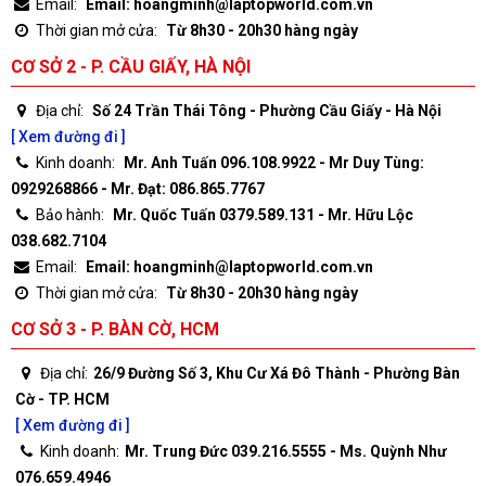
Email:
Email: hoangminh@laptopworld.com.vn
Thời gian mở cửa:
Từ 8h30 - 20h30 hàng ngày
CƠ SỞ 2 - P. CẦU GIẤY, HÀ NỘI
Địa chỉ:
Số 24 Trần Thái Tông - Phường Cầu Giấy - Hà Nội
[ Xem đường đi ]
Kinh doanh:
Mr. Anh Tuấn 096.108.9922 - Mr Duy Tùng:
0929268866 - Mr. Đạt: 086.865.7767
Bảo hành:
Mr. Quốc Tuấn 0379.589.131 - Mr. Hữu Lộc
038.682.7104
Email:
Email: hoangminh@laptopworld.com.vn
Thời gian mở cửa:
Từ 8h30 - 20h30 hàng ngày
CƠ SỞ 3 - P. BÀN CỜ, HCM
Địa chỉ:
26/9 Đường Số 3, Khu Cư Xá Đô Thành - Phường Bàn
Cờ - TP. HCM
[ Xem đường đi ]
Kinh doanh:
Mr. Trung Đức 039.216.5555 - Ms. Quỳnh Như
076.659.4946