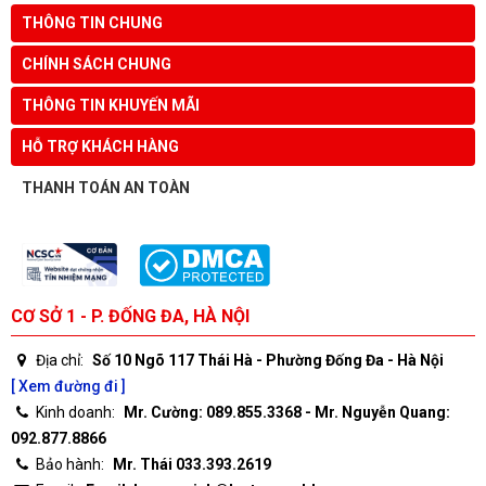
THÔNG TIN CHUNG
CHÍNH SÁCH CHUNG
THÔNG TIN KHUYẾN MÃI
HỖ TRỢ KHÁCH HÀNG
THANH TOÁN AN TOÀN
CƠ SỞ 1 - P. ĐỐNG ĐA, HÀ NỘI
Địa chỉ:
Số 10 Ngõ 117 Thái Hà - Phường Đống Đa - Hà Nội
[ Xem đường đi ]
Kinh doanh:
Mr. Cường: 089.855.3368 - Mr. Nguyễn Quang:
092.877.8866
Bảo hành:
Mr. Thái 033.393.2619