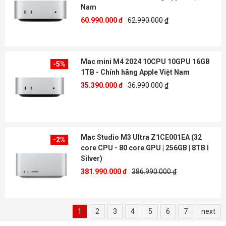
Nam
60.990.000 đ
62.990.000 ₫
Mac mini M4 2024 10CPU 10GPU 16GB
-5%
1TB - Chính hãng Apple Việt Nam
35.390.000 đ
36.990.000 ₫
Mac Studio M3 Ultra Z1CE001EA (32
-2%
core CPU - 80 core GPU | 256GB | 8TB I
Silver)
381.990.000 đ
386.990.000 ₫
1
2
3
4
5
6
7
next