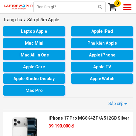
0
Trang chủ
Sản phẩm Apple
Laptop Apple
Apple iPad
Mac Mini
Phụ kiện Apple
IMac All In One
Apple iPhone
Apple Care
Apple TV
Apple Studio Display
Apple Watch
Mac Pro
Sắp xếp
iPhone 17 Pro MG8K4ZP/A 512GB Silver
39.190.000 đ