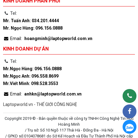
KINH DOANH PHÂN PHỐI
Tel:
Mr. Tuấn Anh: 034.201.4444
Mr. Ngọc Hùng: 096.156.0888
Email:
hoangminh@laptopworld.com.vn
KINH DOANH DỰ ÁN
Tel:
Mr.Ngọc Hùng: 096.156.0888
Mr.Ngọc Anh: 096.558.8699
Mr.Viết Minh: 098.528.3553
Email:
anhkn@laptopworld.com.vn
Laptopworld.vn - THẾ GIỚI CÔNG NGHỆ
Copyright 2019 © - Bản quyền thuộc về công ty TNHH Công Nghệ Tin Học
Hoàng Minh
/ Trụ sở: Số 10 Ngõ 117 Thái Hà - Đống Đa - Hà Nội
/ GPKD số:0104078681 do Sở Kế Hoạch và Đầu Tư Thành Phố Hà Nội cấp