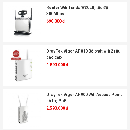
Router Wifi Tenda W302R, tốc độ
300Mbps
690.000 đ
DrayTek Vigor AP810 Bộ phát wifi 2 râu
cao cấp
1.890.000 đ
DrayTek Vigor AP900 Wifi Access Point
hỗ trợ PoE
2.590.000 đ