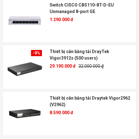
Switch CISCO CBS110-8T-D-EU
Unmanaged 8-port GE
1.290.000 đ
Thiết bị cân bằng tải DrayTek
-9%
Vigor3912s (500 users)
29.190.000 đ
32.000.000 ₫
Thiết bị cân bằng tải Draytek Vigor2962
(V2962)
8.590.000 đ