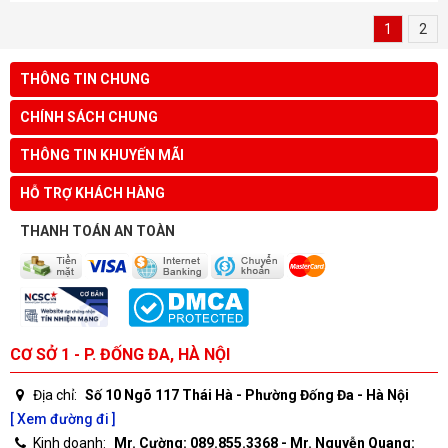
1
2
THÔNG TIN CHUNG
CHÍNH SÁCH CHUNG
THÔNG TIN KHUYẾN MÃI
HỖ TRỢ KHÁCH HÀNG
THANH TOÁN AN TOÀN
CƠ SỞ 1 - P. ĐỐNG ĐA, HÀ NỘI
Địa chỉ:
Số 10 Ngõ 117 Thái Hà - Phường Đống Đa - Hà Nội
[ Xem đường đi ]
Kinh doanh:
Mr. Cường: 089.855.3368 - Mr. Nguyễn Quang: