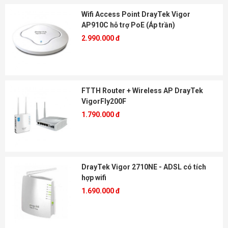
Wifi Access Point DrayTek Vigor
AP910C hỗ trợ PoE (Áp trần)
2.990.000 đ
FTTH Router + Wireless AP DrayTek
VigorFly200F
1.790.000 đ
DrayTek Vigor 2710NE - ADSL có tích
hợp wifi
1.690.000 đ