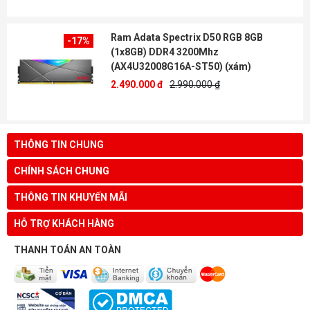
Ram Adata Spectrix D50 RGB 8GB
-17%
(1x8GB) DDR4 3200Mhz
(AX4U32008G16A-ST50) (xám)
2.490.000 đ
2.990.000 ₫
THÔNG TIN CHUNG
CHÍNH SÁCH CHUNG
THÔNG TIN KHUYẾN MÃI
HỖ TRỢ KHÁCH HÀNG
THANH TOÁN AN TOÀN