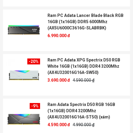
Ram PC Adata Lancer Blade Black RGB
16GB (1x16GB) DDR5 6000Mhz
(AX5U6000C3616G-SLABRBK)
6.990.000 đ
Ram PC Adata XPG Spectrix D50 RGB
-20%
White 16GB (1x16GB) DDR4 3200Mhz
(AX4U320016G16A-SW50)
3.690.000 đ
4.590.000 ₫
Ram Adata Spectrix D50 RGB 16GB
-9%
(1x16GB) DDR4 3200Mhz
(AX4U320016G16A-ST50) (xám)
4.590.000 đ
4.990.000 ₫