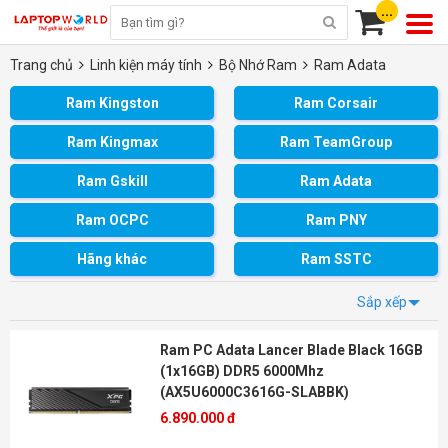
...
Trang chủ
Linh kiện máy tính
Bộ Nhớ Ram
Ram Adata
Ram Kingston
Ram Corsair
Ram Kingmax
Ram TeamGroup
Ram Gskill
Ram Adata
Ram OCPC
Ram PNY
Hãng khác
Ram SSTC
Sắp xếp
Ram PC Adata Lancer Blade Black 16GB
(1x16GB) DDR5 6000Mhz
(AX5U6000C3616G-SLABBK)
6.890.000 đ