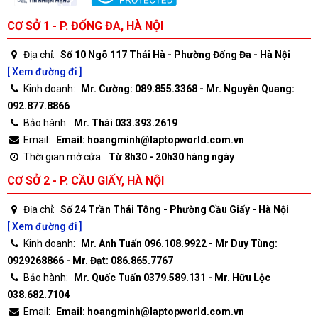
CƠ SỞ 1 - P. ĐỐNG ĐA, HÀ NỘI
Địa chỉ:
Số 10 Ngõ 117 Thái Hà - Phường Đống Đa - Hà Nội
[ Xem đường đi ]
Kinh doanh:
Mr. Cường: 089.855.3368 - Mr. Nguyễn Quang:
092.877.8866
Bảo hành:
Mr. Thái 033.393.2619
Email:
Email: hoangminh@laptopworld.com.vn
Thời gian mở cửa:
Từ 8h30 - 20h30 hàng ngày
CƠ SỞ 2 - P. CẦU GIẤY, HÀ NỘI
Địa chỉ:
Số 24 Trần Thái Tông - Phường Cầu Giấy - Hà Nội
[ Xem đường đi ]
Kinh doanh:
Mr. Anh Tuấn 096.108.9922 - Mr Duy Tùng:
0929268866 - Mr. Đạt: 086.865.7767
Bảo hành:
Mr. Quốc Tuấn 0379.589.131 - Mr. Hữu Lộc
038.682.7104
Email:
Email: hoangminh@laptopworld.com.vn