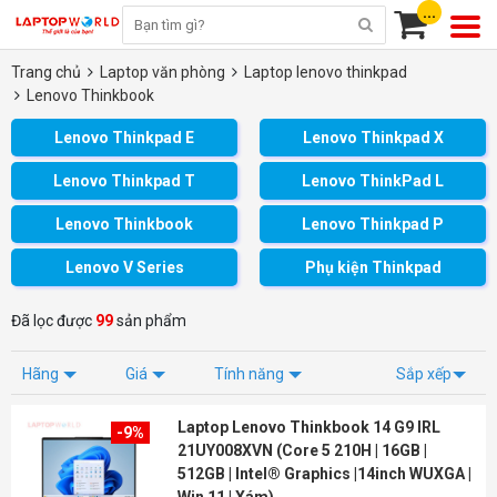
...
Trang chủ
Laptop văn phòng
Laptop lenovo thinkpad
Lenovo Thinkbook
Lenovo Thinkpad E
Lenovo Thinkpad X
Lenovo Thinkpad T
Lenovo ThinkPad L
Lenovo Thinkbook
Lenovo Thinkpad P
Lenovo V Series
Phụ kiện Thinkpad
Đã lọc được
99
sản phẩm
Hãng
Giá
Tính năng
Sắp xếp
Laptop Lenovo Thinkbook 14 G9 IRL
-9%
21UY008XVN (Core 5 210H | 16GB |
512GB | Intel® Graphics |14inch WUXGA |