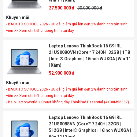
Win 11 | Xám)
27.590.000 đ
30.000.000 ₫
Khuyến mãi:
- BACK TO SCHOOL 2026 - Ưu đãi giảm giá lên đến 2% dành cho tân sinh
viên >> Xem chi tiết chương trình tại đây.
Laptop Lenovo ThinkBook 16 G9 IRL
21US008QVN (Core™ 7 240H | 32GB | 1TB
| Intel® Graphics | 16inch WUXGA | Win 11
| Xám)
52.900.000 đ
Khuyến mãi:
- BACK TO SCHOOL 2026 - Ưu đãi giảm giá lên đến 2% dành cho tân sinh
viên >> Xem chi tiết chương trình tại đây.
- Balo LaptopWorld + Chuột không dây ThinkPad Essential (4X30M56887)
Laptop Lenovo ThinkBook 16 G9 IRL
21US008SVN (Core™ 7 240H | 32GB |
512GB | Intel® Graphics | 16inch WUXGA |
Win 11 | Xám)