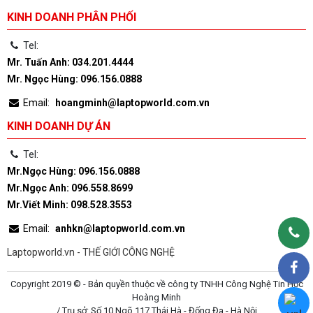
KINH DOANH PHÂN PHỐI
Tel:
Mr. Tuấn Anh: 034.201.4444
Mr. Ngọc Hùng: 096.156.0888
Email:
hoangminh@laptopworld.com.vn
KINH DOANH DỰ ÁN
Tel:
Mr.Ngọc Hùng: 096.156.0888
Mr.Ngọc Anh: 096.558.8699
Mr.Viết Minh: 098.528.3553
Email:
anhkn@laptopworld.com.vn
Laptopworld.vn - THẾ GIỚI CÔNG NGHỆ
Copyright 2019 © - Bản quyền thuộc về công ty TNHH Công Nghệ Tin Học
Hoàng Minh
/ Trụ sở: Số 10 Ngõ 117 Thái Hà - Đống Đa - Hà Nội