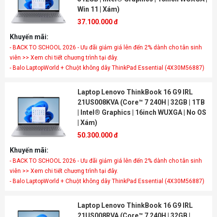
Win 11 | Xám)
37.100.000 đ
Khuyến mãi:
- BACK TO SCHOOL 2026 - Ưu đãi giảm giá lên đến 2% dành cho tân sinh
viên >> Xem chi tiết chương trình tại đây.
- Balo LaptopWorld + Chuột không dây ThinkPad Essential (4X30M56887)
Laptop Lenovo ThinkBook 16 G9 IRL
21US008KVA (Core™ 7 240H | 32GB | 1TB
| Intel® Graphics | 16inch WUXGA | No OS
| Xám)
50.300.000 đ
Khuyến mãi:
- BACK TO SCHOOL 2026 - Ưu đãi giảm giá lên đến 2% dành cho tân sinh
viên >> Xem chi tiết chương trình tại đây.
- Balo LaptopWorld + Chuột không dây ThinkPad Essential (4X30M56887)
Laptop Lenovo ThinkBook 16 G9 IRL
21US008RVA (Core™ 7 240H | 32GB |