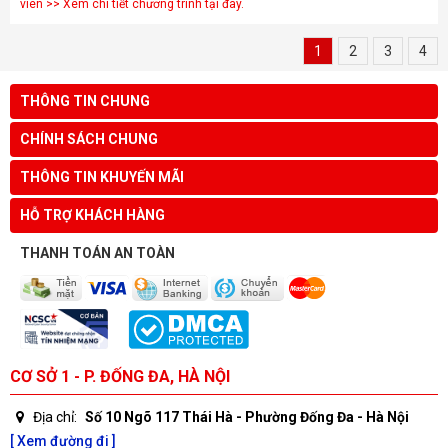
viên >> Xem chi tiết chương trình tại đây.
1
2
3
4
THÔNG TIN CHUNG
CHÍNH SÁCH CHUNG
THÔNG TIN KHUYẾN MÃI
HỖ TRỢ KHÁCH HÀNG
THANH TOÁN AN TOÀN
CƠ SỞ 1 - P. ĐỐNG ĐA, HÀ NỘI
Địa chỉ:
Số 10 Ngõ 117 Thái Hà - Phường Đống Đa - Hà Nội
[ Xem đường đi ]