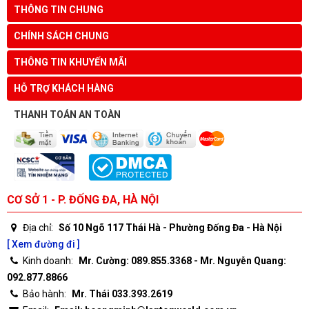
THÔNG TIN CHUNG
CHÍNH SÁCH CHUNG
THÔNG TIN KHUYẾN MÃI
HỖ TRỢ KHÁCH HÀNG
THANH TOÁN AN TOÀN
CƠ SỞ 1 - P. ĐỐNG ĐA, HÀ NỘI
Địa chỉ:
Số 10 Ngõ 117 Thái Hà - Phường Đống Đa - Hà Nội
[ Xem đường đi ]
Kinh doanh:
Mr. Cường: 089.855.3368 - Mr. Nguyễn Quang:
092.877.8866
Bảo hành:
Mr. Thái 033.393.2619