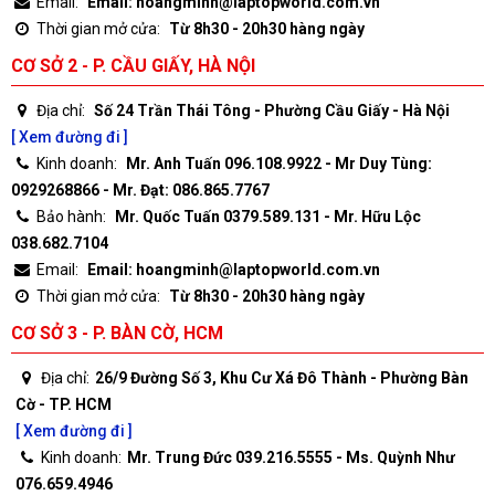
Email:
Email: hoangminh@laptopworld.com.vn
Thời gian mở cửa:
Từ 8h30 - 20h30 hàng ngày
CƠ SỞ 2 - P. CẦU GIẤY, HÀ NỘI
Địa chỉ:
Số 24 Trần Thái Tông - Phường Cầu Giấy - Hà Nội
[ Xem đường đi ]
Kinh doanh:
Mr. Anh Tuấn 096.108.9922 - Mr Duy Tùng:
0929268866 - Mr. Đạt: 086.865.7767
Bảo hành:
Mr. Quốc Tuấn 0379.589.131 - Mr. Hữu Lộc
038.682.7104
Email:
Email: hoangminh@laptopworld.com.vn
Thời gian mở cửa:
Từ 8h30 - 20h30 hàng ngày
CƠ SỞ 3 - P. BÀN CỜ, HCM
Địa chỉ:
26/9 Đường Số 3, Khu Cư Xá Đô Thành - Phường Bàn
Cờ - TP. HCM
[ Xem đường đi ]
Kinh doanh:
Mr. Trung Đức 039.216.5555 - Ms. Quỳnh Như
076.659.4946