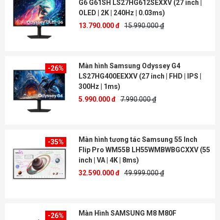
G6 G61SH LS27HG612SEXXV (27 inch |
OLED | 2K | 240Hz | 0.03ms)
13.790.000 đ
15.990.000 ₫
Màn hình Samsung Odyssey G4
-26%
LS27HG400EEXXV (27 inch | FHD | IPS |
300Hz | 1ms)
5.990.000 đ
7.990.000 ₫
Màn hình tương tác Samsung 55 Inch
-35%
Flip Pro WM55B LH55WMBWBGCXXV (55
inch | VA | 4K | 8ms)
32.590.000 đ
49.999.000 ₫
Màn Hình SAMSUNG M8 M80F
-26%