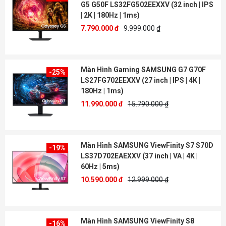
G5 G50F LS32FG502EEXXV (32 inch | IPS
| 2K | 180Hz | 1ms)
7.790.000 đ
9.999.000 ₫
Màn Hình Gaming SAMSUNG G7 G70F
-25%
LS27FG702EEXXV (27 inch | IPS | 4K |
180Hz | 1ms)
11.990.000 đ
15.790.000 ₫
Màn Hình SAMSUNG ViewFinity S7 S70D
-19%
LS37D702EAEXXV (37 inch | VA | 4K |
60Hz | 5ms)
10.590.000 đ
12.999.000 ₫
Màn Hình SAMSUNG ViewFinity S8
-16%