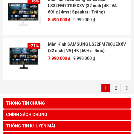
-16%
LS32FM701UEXXV (32 inch | 4K | VA |
60Hz | 4ms | Speaker | Trắng)
8.490.000 đ
9.990.000 ₫
Màn Hình SAMSUNG LS32FM700UEXXV
-21%
(32 inch | VA | 4K | 60Hz | 4ms)
7.990.000 đ
9.990.000 ₫
1
2
3
THÔNG TIN CHUNG
CHÍNH SÁCH CHUNG
THÔNG TIN KHUYẾN MÃI