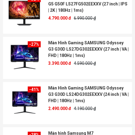
G5 G50F LS27FG502EEXXV (27 inch | IPS
| 2K | 180Hz | 1ms)
4.790.000 đ
6.990.000 ₫
Màn Hình Gaming SAMSUNG Odyssey
-27%
G3 G30D LS27DG302EEXXV (27 inch | VA |
FHD | 180Hz | 1ms)
3.390.000 đ
4.590.000 ₫
Màn Hình Gaming SAMSUNG Odyssey
-41%
G3 G30D LS24DG302EEXXV (24 inch | VA |
FHD | 180Hz | 1ms)
2.490.000 đ
4.190.000 ₫
Màn hình Samsung M7
-28%