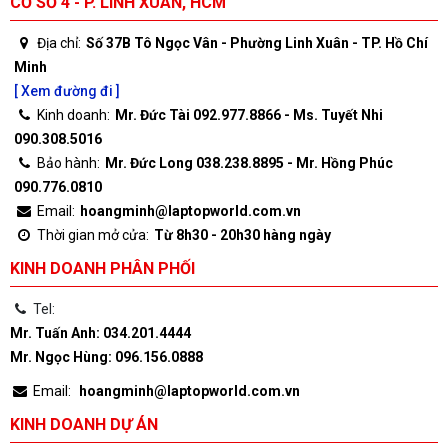
CƠ SỞ 4 - P. LINH XUÂN, HCM
Địa chỉ:
Số 37B Tô Ngọc Vân - Phường Linh Xuân - TP. Hồ Chí
Minh
[ Xem đường đi ]
Kinh doanh:
Mr. Đức Tài 092.977.8866 - Ms. Tuyết Nhi
090.308.5016
Bảo hành:
Mr. Đức Long 038.238.8895 - Mr. Hồng Phúc
090.776.0810
Email:
hoangminh@laptopworld.com.vn
Thời gian mở cửa:
Từ 8h30 - 20h30 hàng ngày
KINH DOANH PHÂN PHỐI
Tel:
Mr. Tuấn Anh: 034.201.4444
Mr. Ngọc Hùng: 096.156.0888
Email:
hoangminh@laptopworld.com.vn
KINH DOANH DỰ ÁN