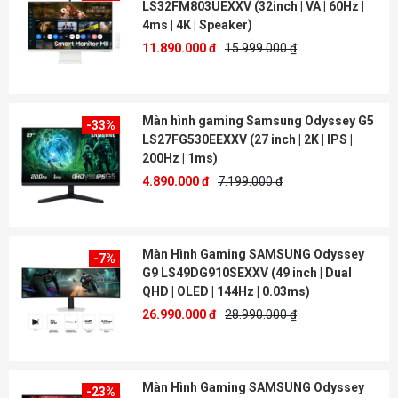
LS32FM803UEXXV (32inch | VA | 60Hz |
4ms | 4K | Speaker)
11.890.000 đ
15.999.000 ₫
Màn hình gaming Samsung Odyssey G5
-33%
LS27FG530EEXXV (27 inch | 2K | IPS |
200Hz | 1ms)
4.890.000 đ
7.199.000 ₫
Màn Hình Gaming SAMSUNG Odyssey
-7%
G9 LS49DG910SEXXV (49 inch | Dual
QHD | OLED | 144Hz | 0.03ms)
26.990.000 đ
28.990.000 ₫
Màn Hình Gaming SAMSUNG Odyssey
-23%