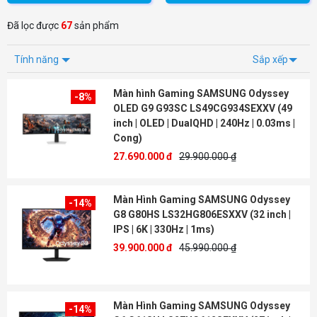
Đã lọc được
67
sản phẩm
Tính năng
Sắp xếp
Màn hình Gaming SAMSUNG Odyssey
-8%
OLED G9 G93SC LS49CG934SEXXV (49
inch | OLED | DualQHD | 240Hz | 0.03ms |
Cong)
27.690.000 đ
29.900.000 ₫
Màn Hình Gaming SAMSUNG Odyssey
-14%
G8 G80HS LS32HG806ESXXV (32 inch |
IPS | 6K | 330Hz | 1ms)
39.900.000 đ
45.990.000 ₫
Màn Hình Gaming SAMSUNG Odyssey
-14%