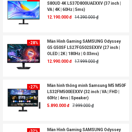
S80UD 4K LS37D800UAEXXV (37 inch |
VA | 4K | 60Hz | 5ms)
12.190.000 đ
14.390.000 ₫
Màn Hình Gaming SAMSUNG Odyssey
-28%
G5 G50SF LS27FG502SEXXV (27 inch |
OLED | 2K | 180Hz | 0.03ms)
12.990.000 đ
17.999.000 ₫
Màn hình thông minh Samsung M5 M50F
-27%
LS32FM500EEXXV (32 inch | VA | FHD |
60Hz | 4ms | Speaker)
5.890.000 đ
7.999.000 ₫
Màn Hình Gaming SAMSUNG Odyssey
-32%