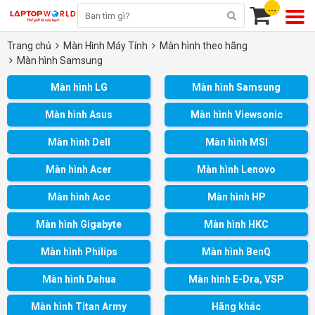
...
Trang chủ
Màn Hình Máy Tính
Màn hình theo hãng
Màn hình Samsung
Màn hình LG
Màn hình Samsung
Màn hình Asus
Màn hình Viewsonic
Màn hình Dell
Màn hình MSI
Màn hình Acer
Màn hình Lenovo
Màn hình Aoc
Màn hình HP
Màn hình Gigabyte
Màn hình HKC
Màn hình Philips
Màn hình BenQ
Màn hình Dahua
Màn hình E-Dra, VSP
Màn hình Titan Army
Hãng khác