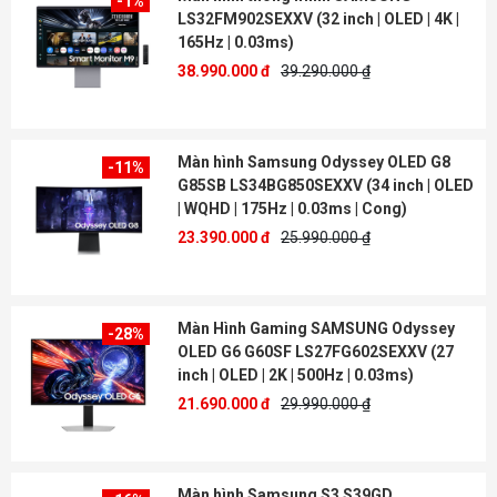
-1%
LS32FM902SEXXV (32 inch | OLED | 4K |
165Hz | 0.03ms)
38.990.000 đ
39.290.000 ₫
Màn hình Samsung Odyssey OLED G8
-11%
G85SB LS34BG850SEXXV (34 inch | OLED
| WQHD | 175Hz | 0.03ms | Cong)
23.390.000 đ
25.990.000 ₫
Màn Hình Gaming SAMSUNG Odyssey
-28%
OLED G6 G60SF LS27FG602SEXXV (27
inch | OLED | 2K | 500Hz | 0.03ms)
21.690.000 đ
29.990.000 ₫
Màn hình Samsung S3 S39GD