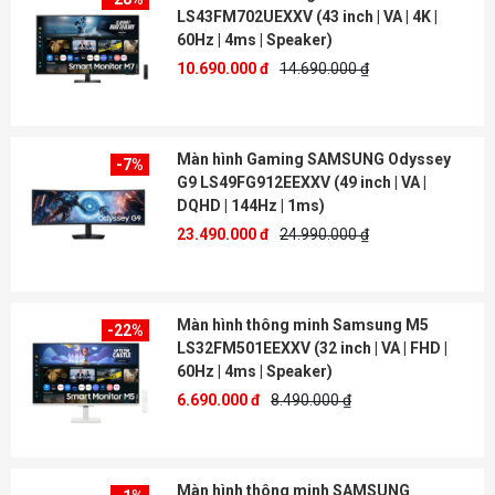
LS43FM702UEXXV (43 inch | VA | 4K |
60Hz | 4ms | Speaker)
10.690.000 đ
14.690.000 ₫
Màn hình Gaming SAMSUNG Odyssey
-7%
G9 LS49FG912EEXXV (49 inch | VA |
DQHD | 144Hz | 1ms)
23.490.000 đ
24.990.000 ₫
Màn hình thông minh Samsung M5
-22%
LS32FM501EEXXV (32 inch | VA | FHD |
60Hz | 4ms | Speaker)
6.690.000 đ
8.490.000 ₫
Màn hình thông minh SAMSUNG