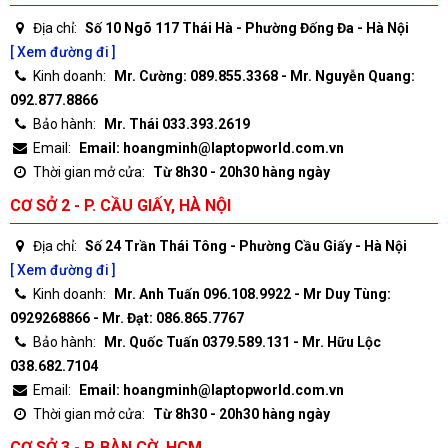
Địa chỉ:
Số 10 Ngõ 117 Thái Hà - Phường Đống Đa - Hà Nội
[ Xem đường đi ]
Kinh doanh:
Mr. Cường: 089.855.3368 - Mr. Nguyễn Quang:
092.877.8866
Bảo hành:
Mr. Thái 033.393.2619
Email:
Email: hoangminh@laptopworld.com.vn
Thời gian mở cửa:
Từ 8h30 - 20h30 hàng ngày
CƠ SỞ 2 - P. CẦU GIẤY, HÀ NỘI
Địa chỉ:
Số 24 Trần Thái Tông - Phường Cầu Giấy - Hà Nội
[ Xem đường đi ]
Kinh doanh:
Mr. Anh Tuấn 096.108.9922 - Mr Duy Tùng:
0929268866 - Mr. Đạt: 086.865.7767
Bảo hành:
Mr. Quốc Tuấn 0379.589.131 - Mr. Hữu Lộc
038.682.7104
Email:
Email: hoangminh@laptopworld.com.vn
Thời gian mở cửa:
Từ 8h30 - 20h30 hàng ngày
CƠ SỞ 3 - P. BÀN CỜ, HCM