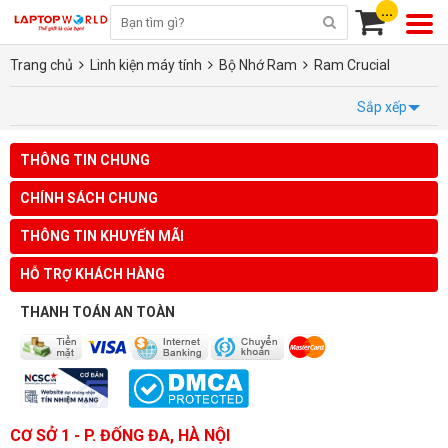
...
Trang chủ
Linh kiện máy tính
Bộ Nhớ Ram
Ram Crucial
Sắp xếp
THÔNG TIN CHUNG
CHÍNH SÁCH CHUNG
THÔNG TIN KHUYẾN MÃI
HỖ TRỢ KHÁCH HÀNG
THANH TOÁN AN TOÀN
CƠ SỞ 1 - P. ĐỐNG ĐA, HÀ NỘI