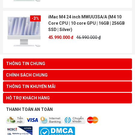
iMac M4 24 inch MWUU3SA/A (M4 10
-3%
Core CPU | 10 core GPU | 16GB | 256GB
SSD | Silver)
45.990.000 đ
46.990.000 ₫
THÔNG TIN CHUNG
CHÍNH SÁCH CHUNG
THÔNG TIN KHUYẾN MÃI
HỖ TRỢ KHÁCH HÀNG
THANH TOÁN AN TOÀN