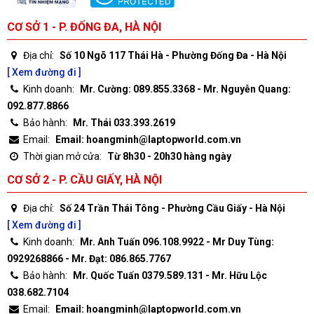
CƠ SỞ 1 - P. ĐỐNG ĐA, HÀ NỘI
Địa chỉ:
Số 10 Ngõ 117 Thái Hà - Phường Đống Đa - Hà Nội
[ Xem đường đi ]
Kinh doanh:
Mr. Cường: 089.855.3368 - Mr. Nguyễn Quang:
092.877.8866
Bảo hành:
Mr. Thái 033.393.2619
Email:
Email: hoangminh@laptopworld.com.vn
Thời gian mở cửa:
Từ 8h30 - 20h30 hàng ngày
CƠ SỞ 2 - P. CẦU GIẤY, HÀ NỘI
Địa chỉ:
Số 24 Trần Thái Tông - Phường Cầu Giấy - Hà Nội
[ Xem đường đi ]
Kinh doanh:
Mr. Anh Tuấn 096.108.9922 - Mr Duy Tùng:
0929268866 - Mr. Đạt: 086.865.7767
Bảo hành:
Mr. Quốc Tuấn 0379.589.131 - Mr. Hữu Lộc
038.682.7104
Email:
Email: hoangminh@laptopworld.com.vn