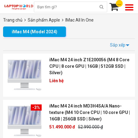
...
Trang chủ
Sản phẩm Apple
IMac All In One
iMac M4 (Model 2024)
Sắp xếp
iMac M4 24 inch Z1E200056 (M4 8 Core
CPU | 8 core GPU | 16GB | 512GB SSD |
Silver)
Liên hệ
iMac M4 24 inch MD3H4SA/A Nano-
-3%
texture (M4 10 Core CPU | 10 core GPU |
16GB | 256GB SSD | Silver)
51.490.000 đ
52.990.000 ₫