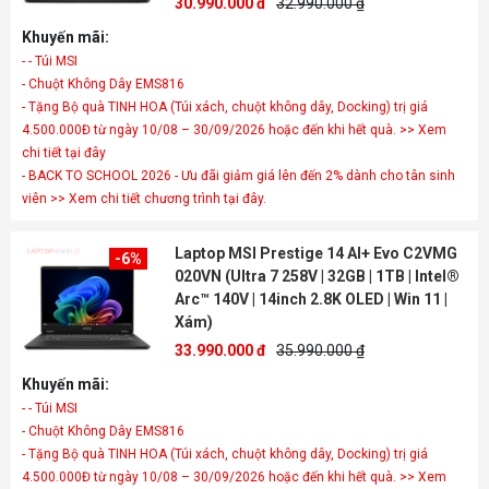
30.990.000 đ
32.990.000 ₫
Khuyến mãi:
- - Túi MSI
- Chuột Không Dây EMS816
- Tặng Bộ quà TINH HOA (Túi xách, chuột không dây, Docking) trị giá
4.500.000Đ từ ngày 10/08 – 30/09/2026 hoặc đến khi hết quà. >> Xem
chi tiết tại đây
- BACK TO SCHOOL 2026 - Ưu đãi giảm giá lên đến 2% dành cho tân sinh
viên >> Xem chi tiết chương trình tại đây.
Laptop MSI Prestige 14 AI+ Evo C2VMG
-6%
020VN (Ultra 7 258V | 32GB | 1TB | Intel®
Arc™ 140V | 14inch 2.8K OLED | Win 11 |
Xám)
33.990.000 đ
35.990.000 ₫
Khuyến mãi:
- - Túi MSI
- Chuột Không Dây EMS816
- Tặng Bộ quà TINH HOA (Túi xách, chuột không dây, Docking) trị giá
4.500.000Đ từ ngày 10/08 – 30/09/2026 hoặc đến khi hết quà. >> Xem