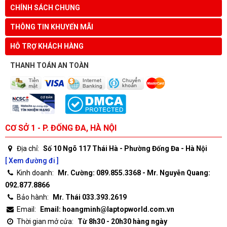
CHÍNH SÁCH CHUNG
THÔNG TIN KHUYẾN MÃI
HỖ TRỢ KHÁCH HÀNG
THANH TOÁN AN TOÀN
CƠ SỞ 1 - P. ĐỐNG ĐA, HÀ NỘI
Địa chỉ:
Số 10 Ngõ 117 Thái Hà - Phường Đống Đa - Hà Nội
[ Xem đường đi ]
Kinh doanh:
Mr. Cường: 089.855.3368 - Mr. Nguyễn Quang:
092.877.8866
Bảo hành:
Mr. Thái 033.393.2619
Email:
Email: hoangminh@laptopworld.com.vn
Thời gian mở cửa:
Từ 8h30 - 20h30 hàng ngày