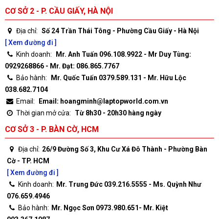
CƠ SỞ 2 - P. CẦU GIẤY, HÀ NỘI
Địa chỉ:
Số 24 Trần Thái Tông - Phường Cầu Giấy - Hà Nội
[ Xem đường đi ]
Kinh doanh:
Mr. Anh Tuấn 096.108.9922 - Mr Duy Tùng:
0929268866 - Mr. Đạt: 086.865.7767
Bảo hành:
Mr. Quốc Tuấn 0379.589.131 - Mr. Hữu Lộc
038.682.7104
Email:
Email: hoangminh@laptopworld.com.vn
Thời gian mở cửa:
Từ 8h30 - 20h30 hàng ngày
CƠ SỞ 3 - P. BÀN CỜ, HCM
Địa chỉ:
26/9 Đường Số 3, Khu Cư Xá Đô Thành - Phường Bàn
Cờ - TP. HCM
[ Xem đường đi ]
Kinh doanh:
Mr. Trung Đức 039.216.5555 - Ms. Quỳnh Như
076.659.4946
Bảo hành:
Mr. Ngọc Sơn 0973.980.651- Mr. Kiệt