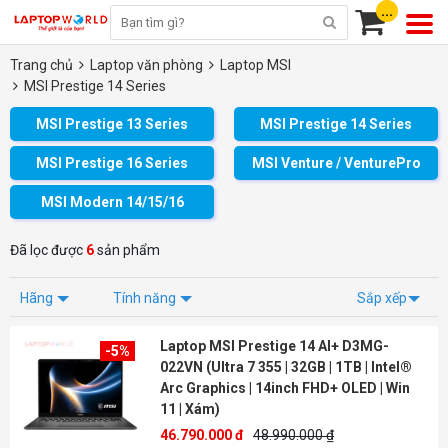
...
Trang chủ
Laptop văn phòng
Laptop MSI
MSI Prestige 14 Series
MSI Prestige 13 Series
MSI Prestige 14 Series
MSI Prestige 16 Series
MSI Venture / VenturePro
MSI Modern 14/15/16
Đã lọc được
6
sản phẩm
Hãng
Tính năng
Sắp xếp
Laptop MSI Prestige 14 AI+ D3MG-
-5%
022VN (Ultra 7 355 | 32GB | 1TB | Intel®
Arc Graphics | 14inch FHD+ OLED | Win
11 | Xám)
46.790.000 đ
48.990.000 ₫