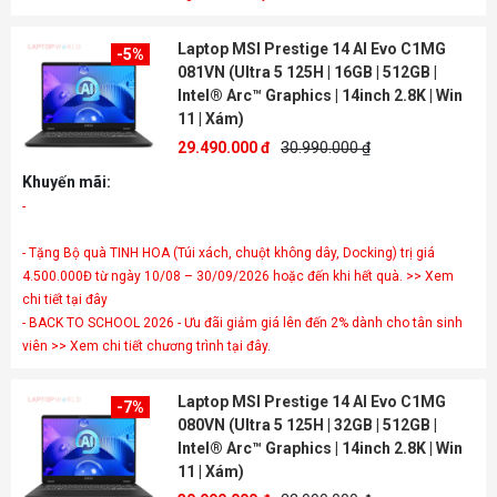
Laptop MSI Prestige 14 AI Evo C1MG
-5%
081VN (Ultra 5 125H | 16GB | 512GB |
Intel® Arc™ Graphics | 14inch 2.8K | Win
11 | Xám)
29.490.000 đ
30.990.000 ₫
Khuyến mãi:
- Tặng Bộ quà TINH HOA (Túi xách, chuột không dây, Docking) trị giá
4.500.000Đ từ ngày 10/08 – 30/09/2026 hoặc đến khi hết quà. >> Xem
chi tiết tại đây
- BACK TO SCHOOL 2026 - Ưu đãi giảm giá lên đến 2% dành cho tân sinh
viên >> Xem chi tiết chương trình tại đây.
Laptop MSI Prestige 14 AI Evo C1MG
-7%
080VN (Ultra 5 125H | 32GB | 512GB |
Intel® Arc™ Graphics | 14inch 2.8K | Win
11 | Xám)