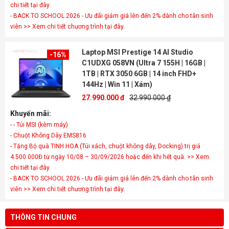
chi tiết tại đây
- BACK TO SCHOOL 2026 - Ưu đãi giảm giá lên đến 2% dành cho tân sinh
viên >> Xem chi tiết chương trình tại đây.
Laptop MSI Prestige 14 AI Studio
-16%
C1UDXG 058VN (Ultra 7 155H | 16GB |
1TB | RTX 3050 6GB | 14 inch FHD+
144Hz | Win 11 | Xám)
27.990.000 đ
32.990.000 ₫
Khuyến mãi:
- - Túi MSI (kèm máy)
- Chuột Không Dây EMS816
- Tặng Bộ quà TINH HOA (Túi xách, chuột không dây, Docking) trị giá
4.500.000Đ từ ngày 10/08 – 30/09/2026 hoặc đến khi hết quà. >> Xem
chi tiết tại đây
- BACK TO SCHOOL 2026 - Ưu đãi giảm giá lên đến 2% dành cho tân sinh
viên >> Xem chi tiết chương trình tại đây.
THÔNG TIN CHUNG