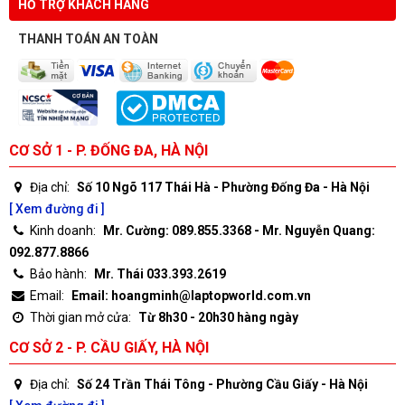
HỖ TRỢ KHÁCH HÀNG
THANH TOÁN AN TOÀN
CƠ SỞ 1 - P. ĐỐNG ĐA, HÀ NỘI
Địa chỉ:
Số 10 Ngõ 117 Thái Hà - Phường Đống Đa - Hà Nội
[ Xem đường đi ]
Kinh doanh:
Mr. Cường: 089.855.3368 - Mr. Nguyễn Quang:
092.877.8866
Bảo hành:
Mr. Thái 033.393.2619
Email:
Email: hoangminh@laptopworld.com.vn
Thời gian mở cửa:
Từ 8h30 - 20h30 hàng ngày
CƠ SỞ 2 - P. CẦU GIẤY, HÀ NỘI
Địa chỉ:
Số 24 Trần Thái Tông - Phường Cầu Giấy - Hà Nội