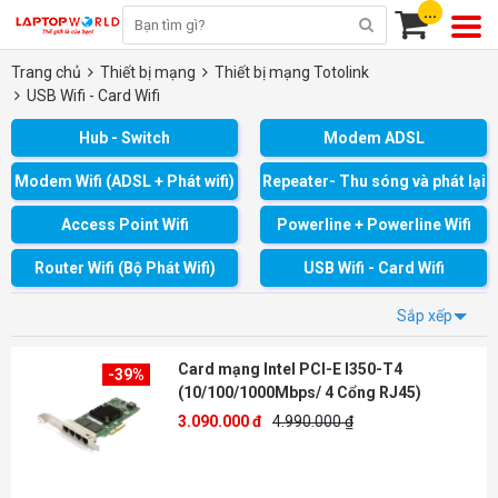
...
Trang chủ
Thiết bị mạng
Thiết bị mạng Totolink
USB Wifi - Card Wifi
Hub - Switch
Modem ADSL
Modem Wifi (ADSL + Phát wifi)
Repeater- Thu sóng và phát lại
Access Point Wifi
Powerline + Powerline Wifi
Router Wifi (Bộ Phát Wifi)
USB Wifi - Card Wifi
Sắp xếp
Card mạng Intel PCI-E I350-T4
-39%
(10/100/1000Mbps/ 4 Cổng RJ45)
3.090.000 đ
4.990.000 ₫