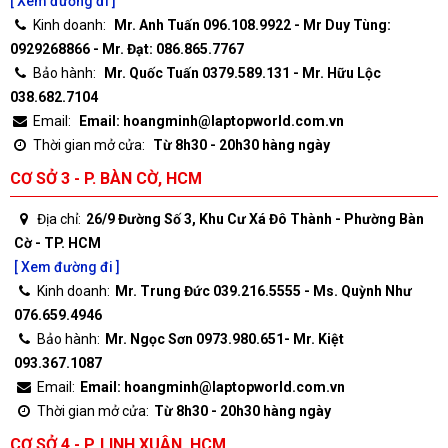
[ Xem đường đi ]
Kinh doanh:
Mr. Anh Tuấn 096.108.9922 - Mr Duy Tùng:
0929268866 - Mr. Đạt: 086.865.7767
Bảo hành:
Mr. Quốc Tuấn 0379.589.131 - Mr. Hữu Lộc
038.682.7104
Email:
Email: hoangminh@laptopworld.com.vn
Thời gian mở cửa:
Từ 8h30 - 20h30 hàng ngày
CƠ SỞ 3 - P. BÀN CỜ, HCM
Địa chỉ:
26/9 Đường Số 3, Khu Cư Xá Đô Thành - Phường Bàn
Cờ - TP. HCM
[ Xem đường đi ]
Kinh doanh:
Mr. Trung Đức 039.216.5555 - Ms. Quỳnh Như
076.659.4946
Bảo hành:
Mr. Ngọc Sơn 0973.980.651- Mr. Kiệt
093.367.1087
Email:
Email: hoangminh@laptopworld.com.vn
Thời gian mở cửa:
Từ 8h30 - 20h30 hàng ngày
CƠ SỞ 4 - P. LINH XUÂN, HCM