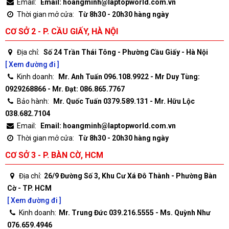
Email:
Email: hoangminh@laptopworld.com.vn
Thời gian mở cửa:
Từ 8h30 - 20h30 hàng ngày
CƠ SỞ 2 - P. CẦU GIẤY, HÀ NỘI
Địa chỉ:
Số 24 Trần Thái Tông - Phường Cầu Giấy - Hà Nội
[ Xem đường đi ]
Kinh doanh:
Mr. Anh Tuấn 096.108.9922 - Mr Duy Tùng:
0929268866 - Mr. Đạt: 086.865.7767
Bảo hành:
Mr. Quốc Tuấn 0379.589.131 - Mr. Hữu Lộc
038.682.7104
Email:
Email: hoangminh@laptopworld.com.vn
Thời gian mở cửa:
Từ 8h30 - 20h30 hàng ngày
CƠ SỞ 3 - P. BÀN CỜ, HCM
Địa chỉ:
26/9 Đường Số 3, Khu Cư Xá Đô Thành - Phường Bàn
Cờ - TP. HCM
[ Xem đường đi ]
Kinh doanh:
Mr. Trung Đức 039.216.5555 - Ms. Quỳnh Như
076.659.4946