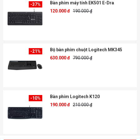
Bàn phím máy tính EK501 E-Dra
-37%
120.000 đ
190.000 ₫
Bộ bàn phím chuột Logitech MK345
-21%
630.000 đ
790.000 ₫
Bàn phím Logitech K120
-10%
190.000 đ
210.000 ₫