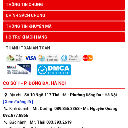
THÔNG TIN CHUNG
CHÍNH SÁCH CHUNG
THÔNG TIN KHUYẾN MÃI
HỖ TRỢ KHÁCH HÀNG
THANH TOÁN AN TOÀN
CƠ SỞ 1 - P. ĐỐNG ĐA, HÀ NỘI
Địa chỉ:
Số 10 Ngõ 117 Thái Hà - Phường Đống Đa - Hà Nội
[ Xem đường đi ]
Kinh doanh:
Mr. Cường: 089.855.3368 - Mr. Nguyễn Quang:
092.877.8866
Bảo hành:
Mr. Thái 033.393.2619