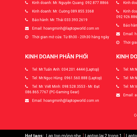
Kinh doanh: Mr. Nguyễn Quang: 092.877.8866
Kinh doa
Kinh doanh: Mr. Cường 089.855.3368
Kinh doa
092.926.88
Bảo hành: Mr. Thái 033.393.2619
Bảo hàn
Email: hoangminh@laptopworld.com.vn
Email: 
Thời gian mở cửa: Từ 8h30 - 20h30 hàng ngày
Thời gia
KINH DOANH PHÂN PHỐI
KINH D
Tel: Mr.Tuấn Anh: 034.201.4444 (Laptop)
Tel: Mr.
Tel: Mr.Ngọc Hùng: 0961.560.888 (Laptop)
Tel: Mr.
Tel: Mr. Viết Minh: 098.528.3553 - Mr. Đạt
Tel: Mr.
086.865.7767 (PC-Gaming Gear)
Email: 
Email: hoangminh@laptopworld.com.vn
C
Hot tags:
Lap top mỏng nhẹ
Laptop lai 2 trong 1
Lapto