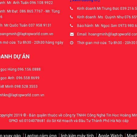
nh: Mr. Anh Tuấn 096.108.9922
Kinh doanh:Mr.Trung Đức 039.216.
nh: Mr.Đạt: 086.865.7767 - Mr. Tùng:
66
Kinh doanh: Ms. Quỳnh Như 076.65
h: Mr.Quốc Tuấn 037.958.9131
Bảo hành: Mr. Ngọc Sơn 0973.980.
hoangminh@laptopworld.com.vn
Email: hoangminh@laptopworld.co
n mở cửa: Từ 8h30 - 20h30 hàng ngày
Thời gian mở cửa: Từ 8h30 - 20h30
OANH DỰ ÁN
Ngọc Hùng 096.156.0888
Ngọc Anh: 096.558.8699
Viết Minh 098.528.3553
anhkn@laptopworld.com.vn
opyright 2019 © - Bản quyền thuộc về công ty TNHH Công Nghệ Tin Học Hoàng Mi
GPKD số:0104078681 do Sở Kế Hoạch và Đầu Tư Thành Phố Hà Nội cấp
p xoay gập
Laptop cảm ứng
linh kiện máy tính
Apple Watch
Mac