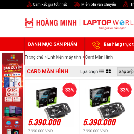
Cam kết giá tốt nhất
Miễn phí vận chuyển
Th
DANH MỤC SẢN PHẨM
Bán hàng trực 
Trang chủ
Linh kiện máy tính
Card Màn Hình
CARD MÀN HÌNH
Lựa chọn
-33%
-33%
5.390.000
5.390.000
7.990.000 VND
7.990.000 VND