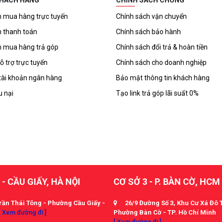
KHÁCH HÀNG
CHÍNH SÁCH CHUNG
 mua hàng trực tuyến
Chính sách vận chuyển
 thanh toán
Chính sách bảo hành
 mua hàng trả góp
Chính sách đổi trả & hoàn tiền
ỗ trợ trực tuyến
Chính sách cho doanh nghiệp
tài khoản ngân hàng
Bảo mật thông tin khách hàng
u nại
Tạo link trả góp lãi suất 0%
 - CẦU GIẤY, HÀ NỘI
CƠ SỞ 3 - P. BÀN CỜ, HCM
rần Thái Tông - Phường Cầu Giấy -
26/9 Đường Số 3, Khu Cư Xá Đô 
[ Xem đường đi ]
Phường Bàn Cờ - TP. Hồ Chí Minh
[ Xem đường đi ]