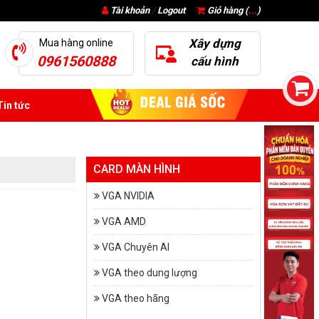
Tài khoản
/
Logout
Giỏ hàng (
...
)
Xây dựng
Mua hàng online
0961560888
cấu hình
in tức
CARD MÀN HÌNH
VGA NVIDIA
VGA AMD
VGA Chuyên AI
VGA theo dung lượng
VGA theo hãng