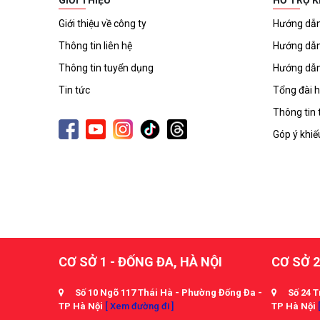
GIỚI THIỆU
HỖ TRỢ 
Giới thiệu về công ty
Hướng dẫn
Thông tin liên hệ
Hướng dẫn
Thông tin tuyển dụng
Hướng dẫn
Tin tức
Tổng đài h
Thông tin 
Góp ý khiế
CƠ SỞ 1 - ĐỐNG ĐA, HÀ NỘI
CƠ SỞ 2
Số 10 Ngõ 117 Thái Hà - Phường Đống Đa -
Số 24 T
TP Hà Nội
[ Xem đường đi ]
TP Hà Nội