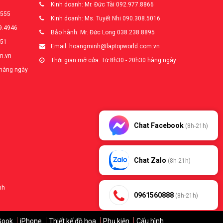
Kinh doanh: Mr. Đức Tài 092.977.8866
5555
Kinh doanh: Ms. Tuyết Nhi 090.308.5016
9.4946
Bảo hành: Mr. Đức Long 038.238.8895
651
Email: hoangminh@laptopworld.com.vn
m.vn
Thời gian mở cửa: Từ 8h30 - 20h30 hàng ngày
 hàng ngày
Chat Facebook
(8h-21h)
Chat Zalo
(8h-21h)
nh
0961560888
(8h-21h)
Book
iPhone
Thiết kế đồ họa
Phụ kiện
Cấu hình