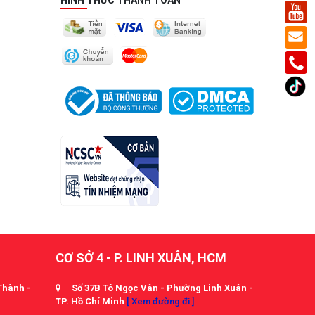
HÌNH THỨC THANH TOÁN
CƠ SỞ 4 - P. LINH XUÂN, HCM
Thành -
Số 37B Tô Ngọc Vân - Phường Linh Xuân -
TP. Hồ Chí Minh
[ Xem đường đi ]