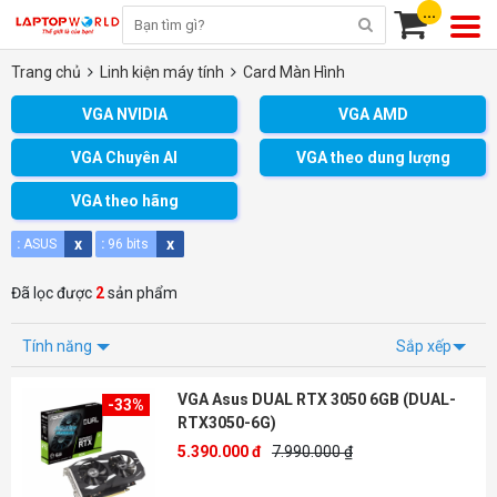
...
Trang chủ
Linh kiện máy tính
Card Màn Hình
VGA NVIDIA
VGA AMD
VGA Chuyên AI
VGA theo dung lượng
VGA theo hãng
x
x
:
ASUS
:
96 bits
Đã lọc được
2
sản phẩm
Tính năng
Sắp xếp
VGA Asus DUAL RTX 3050 6GB (DUAL-
-33%
RTX3050-6G)
5.390.000 đ
7.990.000 ₫