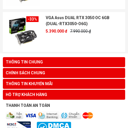
VGA Asus DUAL RTX 3050 OC 6GB
-33%
(DUAL-RTX3050-O6G)
5.390.000 đ
7.990.000 ₫
THÔNG TIN CHUNG
CHÍNH SÁCH CHUNG
THÔNG TIN KHUYẾN MÃI
HỖ TRỢ KHÁCH HÀNG
THANH TOÁN AN TOÀN