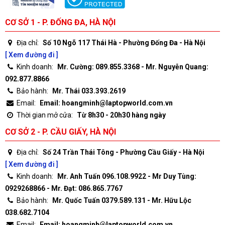
CƠ SỞ 1 - P. ĐỐNG ĐA, HÀ NỘI
Địa chỉ:
Số 10 Ngõ 117 Thái Hà - Phường Đống Đa - Hà Nội
[ Xem đường đi ]
Kinh doanh:
Mr. Cường: 089.855.3368 - Mr. Nguyễn Quang:
092.877.8866
Bảo hành:
Mr. Thái 033.393.2619
Email:
Email: hoangminh@laptopworld.com.vn
Thời gian mở cửa:
Từ 8h30 - 20h30 hàng ngày
CƠ SỞ 2 - P. CẦU GIẤY, HÀ NỘI
Địa chỉ:
Số 24 Trần Thái Tông - Phường Cầu Giấy - Hà Nội
[ Xem đường đi ]
Kinh doanh:
Mr. Anh Tuấn 096.108.9922 - Mr Duy Tùng:
0929268866 - Mr. Đạt: 086.865.7767
Bảo hành:
Mr. Quốc Tuấn 0379.589.131 - Mr. Hữu Lộc
038.682.7104
Email:
Email: hoangminh@laptopworld.com.vn