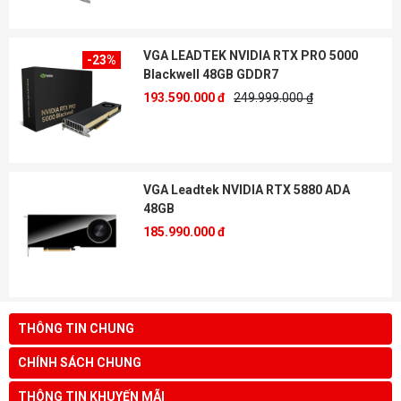
VGA LEADTEK NVIDIA RTX PRO 5000
-23%
Blackwell 48GB GDDR7
193.590.000 đ
249.999.000 ₫
VGA Leadtek NVIDIA RTX 5880 ADA
48GB
185.990.000 đ
THÔNG TIN CHUNG
CHÍNH SÁCH CHUNG
THÔNG TIN KHUYẾN MÃI