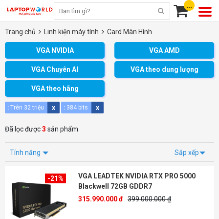
...
Trang chủ
Linh kiện máy tính
Card Màn Hình
VGA NVIDIA
VGA AMD
VGA Chuyên AI
VGA theo dung lượng
VGA theo hãng
x
x
:
Trên 32 triệu
:
384 bits
Đã lọc được
3
sản phẩm
Tính năng
Sắp xếp
VGA LEADTEK NVIDIA RTX PRO 5000
-21%
Blackwell 72GB GDDR7
315.990.000 đ
399.000.000 ₫