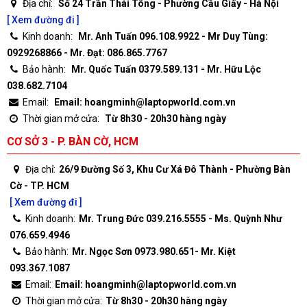
Địa chỉ:
Số 24 Trần Thái Tông - Phường Cầu Giấy - Hà Nội
[ Xem đường đi ]
Kinh doanh:
Mr. Anh Tuấn 096.108.9922 - Mr Duy Tùng:
0929268866 - Mr. Đạt: 086.865.7767
Bảo hành:
Mr. Quốc Tuấn 0379.589.131 - Mr. Hữu Lộc
038.682.7104
Email:
Email: hoangminh@laptopworld.com.vn
Thời gian mở cửa:
Từ 8h30 - 20h30 hàng ngày
CƠ SỞ 3 - P. BÀN CỜ, HCM
Địa chỉ:
26/9 Đường Số 3, Khu Cư Xá Đô Thành - Phường Bàn
Cờ - TP. HCM
[ Xem đường đi ]
Kinh doanh:
Mr. Trung Đức 039.216.5555 - Ms. Quỳnh Như
076.659.4946
Bảo hành:
Mr. Ngọc Sơn 0973.980.651- Mr. Kiệt
093.367.1087
Email:
Email: hoangminh@laptopworld.com.vn
Thời gian mở cửa:
Từ 8h30 - 20h30 hàng ngày