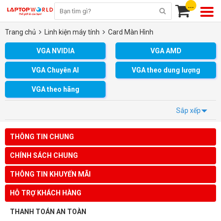
...
Trang chủ
Linh kiện máy tính
Card Màn Hình
VGA NVIDIA
VGA AMD
VGA Chuyên AI
VGA theo dung lượng
VGA theo hãng
Sắp xếp
THÔNG TIN CHUNG
CHÍNH SÁCH CHUNG
THÔNG TIN KHUYẾN MÃI
HỖ TRỢ KHÁCH HÀNG
THANH TOÁN AN TOÀN