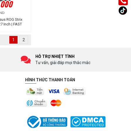
.000
VND
sus ROG Strix
7 Inch | FAST
180Hz | 1ms |
1
2
HỖ TRỢ NHIỆT TÌNH
Tư vấn, giải đáp mọi thắc mắc
HÌNH THỨC THANH TOÁN