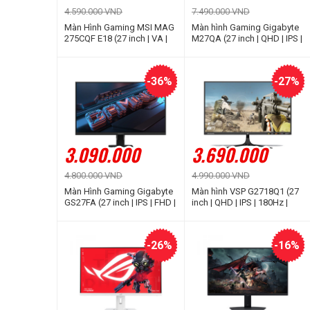
4.590.000 VND
7.490.000 VND
Màn Hình Gaming MSI MAG
Màn hình Gaming Gigabyte
275CQF E18 (27 inch | VA |
M27QA (27 inch | QHD | IPS |
WQHD | 180Hz | 0.5ms)
180Hz | 1ms)
-36%
-27%
3.090.000
3.690.000
4.800.000 VND
4.990.000 VND
Màn Hình Gaming Gigabyte
Màn hình VSP G2718Q1 (27
GS27FA (27 inch | IPS | FHD |
inch | QHD | IPS | 180Hz |
180Hz | 1ms)
1ms)
-26%
-16%