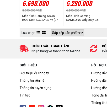
6.690.000
5.290.000
8.990.000 VND
6.290.000 VND
Màn hình Gaming ASUS
Màn Hình Gaming
ROG Strix XG27ACS-W (27
SAMSUNG Odyssey G5
inch | QHD | Fast IPS | 180Hz
G50D LS27DG502EEXXV (27
| 1ms | G-SYNC |
inch | IPS | QHD | 180Hz |
DisplayHDR 400)
1ms)
Lựa chọn
CHÍNH SÁCH GIAO HÀNG
ĐỔ
Nhận hàng và thanh toán tại nhà
Đổi
GIỚI THIỆU
HỖ TRỢ 
Giới thiệu về công ty
Hướng dẫn
Thông tin liên hệ
Hướng dẫn
Thông tin tuyển dụng
Hướng dẫn
Tin tức
Tổng đài h
Thông tin 