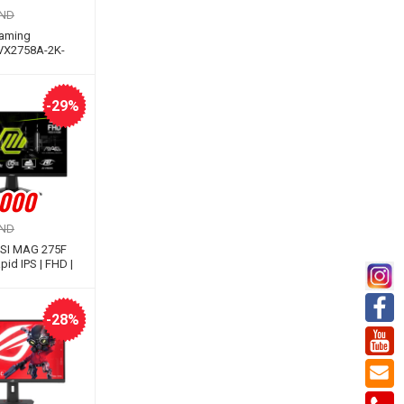
VND
Gaming
VX2758A-2K-
h | IPS | 2K |
s)
-29%
.000
VND
SI MAG 275F
apid IPS | FHD |
ms)
-28%