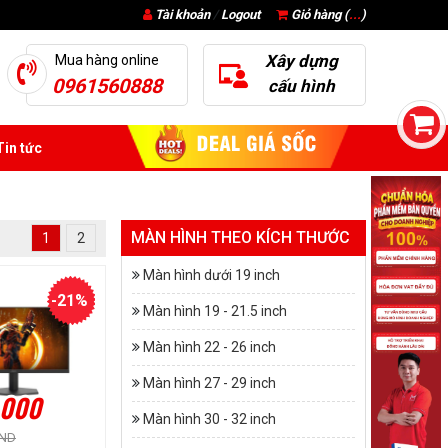
Tài khoản
/
Logout
Giỏ hàng (
...
)
Xây dựng
Mua hàng online
0961560888
cấu hình
in tức
MÀN HÌNH THEO KÍCH THƯỚC
1
2
Màn hình dưới 19 inch
-21%
Màn hình 19 - 21.5 inch
Màn hình 22 - 26 inch
Màn hình 27 - 29 inch
.000
Màn hình 30 - 32 inch
VND