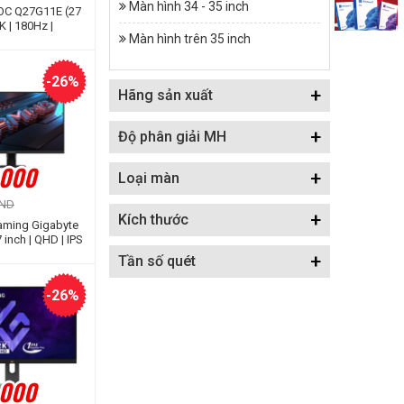
Màn hình 34 - 35 inch
OC Q27G11E (27
2K | 180Hz |
Màn hình trên 35 inch
-26%
+
Hãng sản xuất
+
Độ phân giải MH
.000
+
Loại màn
VND
+
Kích thước
aming Gigabyte
inch | QHD | IPS
ms)
+
Tần số quét
-26%
.000