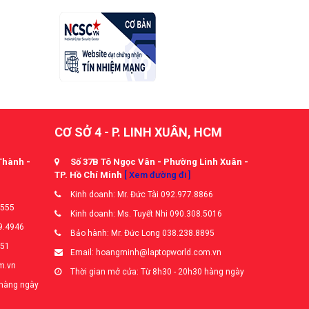
CƠ SỞ 4 - P. LINH XUÂN, HCM
Thành -
Số 37B Tô Ngọc Vân - Phường Linh Xuân -
TP. Hồ Chí Minh
[ Xem đường đi ]
Kinh doanh: Mr. Đức Tài 092.977.8866
5555
Kinh doanh: Ms. Tuyết Nhi 090.308.5016
9.4946
Bảo hành: Mr. Đức Long 038.238.8895
651
Email: hoangminh@laptopworld.com.vn
m.vn
Thời gian mở cửa: Từ 8h30 - 20h30 hàng ngày
 hàng ngày