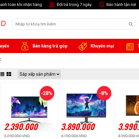
anh toán khi nhận hàng
Đổi trả trong 7 ngày
Bảo hành tận nơi
tuyến
Bán hàng trả góp
Khuyến mại
T
c
-28%
-8%
2.390.000
3.890.000
3.990
3.290.000 VND
4.190.000 VND
4.990.000 