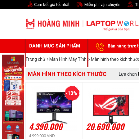
Cam kết giá tốt nhất
Miễn phí vận chuyển
Th
DANH MỤC SẢN PHẨM
Bán hàng trực 
Trang chủ
Màn Hình Máy Tính
Màn hình theo kích thướ
MÀN HÌNH THEO KÍCH THƯỚC
Lựa chọn
-13%
4.390.000
20.690.000
4.999.000 VND