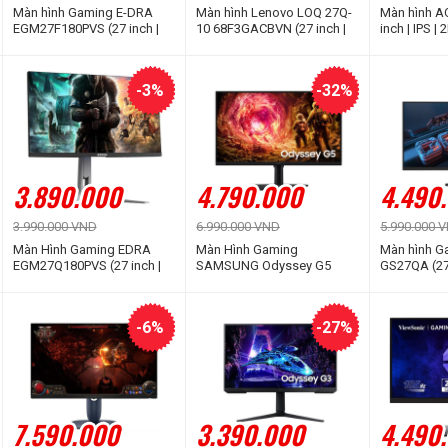
Màn hình Gaming E-DRA
Màn hình Lenovo LOQ 27Q-
Màn hình A
EGM27F180PVS (27 inch |
10 68F3GACBVN (27 inch |
inch | IPS | 
IPS | FHD | 180Hz | 1ms)
QHD | Fast IPS | 180Hz |
0.5ms)
0.5ms - 4ms)
-3%
-32%
3.890.000
4.790.000
4.490
3.990.000 VND
6.990.000 VND
5.990.000 
Màn Hình Gaming EDRA
Màn Hình Gaming
Màn hình G
EGM27Q180PVS (27 inch |
SAMSUNG Odyssey G5
GS27QA (27 
IPS | 2K | 180Hz | 1ms)
G50F LS27FG502EEXXV (27
| 180Hz | 1
inch | IPS | 2K | 180Hz | 1ms)
-6%
-27%
7.590.000
3.390.000
4.490