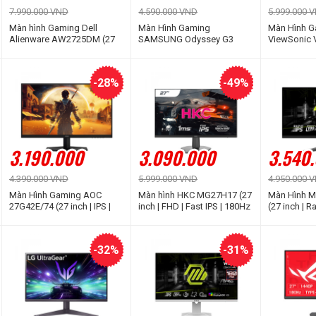
7.990.000 VND
4.590.000 VND
5.999.000 
Màn hình Gaming Dell
Màn Hình Gaming
Màn Hình 
Alienware AW2725DM (27
SAMSUNG Odyssey G3
ViewSonic 
inch | 2K | Fast IPS | 180Hz |
G30D LS27DG302EEXXV (27
PRO-4 (27 inc
1ms)
inch | VA | FHD | 180Hz |
180Hz | 1m
1ms)
-28%
-49%
3.190.000
3.090.000
3.540
4.390.000 VND
5.999.000 VND
4.950.000 
Màn Hình Gaming AOC
Màn hình HKC MG27H17 (27
Màn Hình M
27G42E/74 (27 inch | IPS |
inch | FHD | Fast IPS | 180Hz
(27 inch | R
FHD | 180Hz | 0.5ms)
| 1ms)
180Hz | 0.5
-32%
-31%