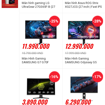
Màn hình gaming LG
Màn hình Asus ROG Strix
UltraGear 27GS65F-B (27
XG27JCG (27 inch | Fast IPS
inch | IPS | FHD | 180Hz |
| 5K | 180Hz | 0.3ms)
1ms)
-25%
-28%
11.990.000
12.990.000
15.790.000 VND
17.999.000 VND
Màn Hình Gaming
Màn Hình Gaming
SAMSUNG G7 G70F
SAMSUNG Odyssey G5
LS27FG702EEXXV (27 inch |
G50SF LS27FG502SEXXV
IPS | 4K | 180Hz | 1ms)
(27 inch | OLED | 2K | 180Hz |
0.03ms)
-16%
-17%
3.890.000
6.290.000