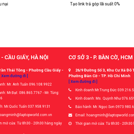
u nại
Tạo link trả góp lãi suất 0%
 - CẦU GIẤY, HÀ NỘI
CƠ SỞ 3 - P. BÀN CỜ, HCM
rần Thái Tông - Phường Cầu Giấy -
26/9 Đường Số 3, Khu Cư Xá Đô 
[ Xem đường đi ]
Phường Bàn Cờ - TP. Hồ Chí Minh
[ Xem đường đi ]
nh: Mr. Anh Tuấn 096.108.9922
Kinh doanh:Mr.Trung Đức 039.216.
nh: Mr.Đạt: 086.865.7767 - Mr. Tùng:
66
Kinh doanh: Ms. Quỳnh Như 076.65
h: Mr.Quốc Tuấn 037.958.9131
Bảo hành: Mr. Ngọc Sơn 0973.980.
hoangminh@laptopworld.com.vn
Email: hoangminh@laptopworld.co
n mở cửa: Từ 8h30 - 20h30 hàng ngày
Thời gian mở cửa: Từ 8h30 - 20h30