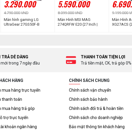
3.290.000
5.590.000
6.690
4.790.000 VND
8.099.000 VND
9.199.000 
Màn hình gaming LG
Màn Hình MSI MAG
Màn Hình A
UltraGear 27GS50F-B
274QRFW E20 (27 Inch |
XG27ACS (2
(27.0Inch | VA | FHD | 180Hz
WQHD | RAPID IPS | 180Hz |
IPS | QHD |
| 5ms)
1ms)
USB-C)
I TRẢ DỄ DÀNG
THANH TOÁN TIỆN LỢI
 mới trong 7 ngày đầu
Trả tiền mặt, CK, trả góp 0%
KHÁCH HÀNG
CHÍNH SÁCH CHUNG
 mua hàng trực tuyến
Chính sách vận chuyển
 thanh toán
Chính sách bảo hành
 mua hàng trả góp
Chính sách đổi trả & hoàn tiền
ỗ trợ trực tuyến
Chính sách cho doanh nghiệp
tài khoản ngân hàng
Bảo mật thông tin khách hàng