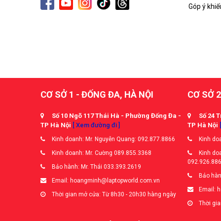
Góp ý khiế
CƠ SỞ 1 - ĐỐNG ĐA, HÀ NỘI
CƠ SỞ 2
Số 10 Ngõ 117 Thái Hà - Phường Đống Đa -
Số 24 T
TP Hà Nội
[ Xem đường đi ]
TP Hà Nội
Kinh doanh: Mr. Nguyễn Quang: 092.877.8866
Kinh doa
Kinh doanh: Mr. Cường 089.855.3368
Kinh doa
092.926.88
Bảo hành: Mr. Thái 033.393.2619
Bảo hàn
Email: hoangminh@laptopworld.com.vn
Email: 
Thời gian mở cửa: Từ 8h30 - 20h30 hàng ngày
Thời gia