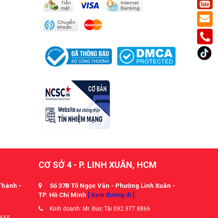
CƠ SỞ 4 - P. LINH XUÂN, HCM
Thành -
Số 37B Tô Ngọc Vân - Phường Linh Xuân -
TP. Hồ Chí Minh
[ Xem đường đi ]
Kinh doanh: Mr. Đức Tài 092.977.8866