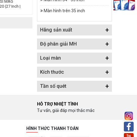
MSI MAG
 (27 Inch |
Màn hình trên 35 inch
D IPS | 180Hz |
+
Hãng sản xuất
+
Độ phân giải MH
+
Loại màn
+
Kích thước
+
Tần số quét
HỖ TRỢ NHIỆT TÌNH
Tư vấn, giải đáp mọi thắc mắc
HÌNH THỨC THANH TOÁN