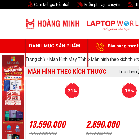
Cam kết giá tốt nhất
Miễn phí vận chuyển
Th
DANH MỤC SẢN PHẨM
Bán hàng trực 
Trang chủ
Màn Hình Máy Tính
Màn hình theo kích thướ
MÀN HÌNH THEO KÍCH THƯỚC
Lựa chọn
-21%
-18%
13.590.000
2.890.000
16.990.000 VND
3.490.000 VND