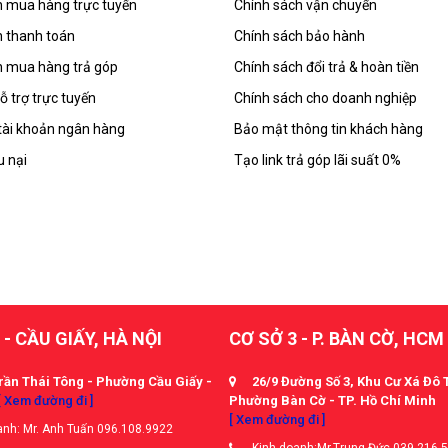
 mua hàng trực tuyến
Chính sách vận chuyển
 thanh toán
Chính sách bảo hành
 mua hàng trả góp
Chính sách đổi trả & hoàn tiền
ỗ trợ trực tuyến
Chính sách cho doanh nghiệp
tài khoản ngân hàng
Bảo mật thông tin khách hàng
u nại
Tạo link trả góp lãi suất 0%
 - CẦU GIẤY, HÀ NỘI
CƠ SỞ 3 - P. BÀN CỜ, HCM
rần Thái Tông - Phường Cầu Giấy -
26/9 Đường Số 3, Khu Cư Xá Đô 
[ Xem đường đi ]
Phường Bàn Cờ - TP. Hồ Chí Minh
[ Xem đường đi ]
nh: Mr. Anh Tuấn 096.108.9922