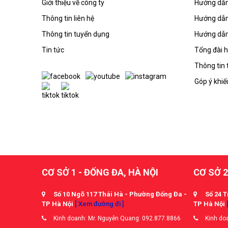
Giới thiệu về công ty
Hướng dẫn
Thông tin liên hệ
Hướng dẫn
Thông tin tuyển dụng
Hướng dẫn
Tin tức
Tổng đài h
Thông tin 
Góp ý khiế
CƠ SỞ 1 - ĐỐNG ĐA, HÀ NỘI
CƠ SỞ 2
Số 10 Ngõ 117 Thái Hà - Phường Đống Đa -
Số 24 T
TP Hà Nội
[ Xem đường đi ]
TP Hà Nội
Kinh doanh: Mr. Nguyễn Quang: 092.877.8866
Kinh doa