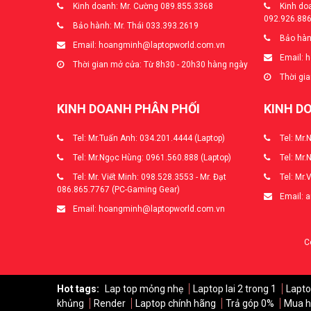
Kinh doanh: Mr. Cường 089.855.3368
Kinh doa
092.926.88
Bảo hành: Mr. Thái 033.393.2619
Bảo hàn
Email: hoangminh@laptopworld.com.vn
Email: 
Thời gian mở cửa: Từ 8h30 - 20h30 hàng ngày
Thời gia
KINH DOANH PHÂN PHỐI
KINH D
Tel: Mr.Tuấn Anh: 034.201.4444 (Laptop)
Tel: Mr.
Tel: Mr.Ngọc Hùng: 0961.560.888 (Laptop)
Tel: Mr.
Tel: Mr. Viết Minh: 098.528.3553 - Mr. Đạt
Tel: Mr.
086.865.7767 (PC-Gaming Gear)
Email: 
Email: hoangminh@laptopworld.com.vn
C
Hot tags:
Lap top mỏng nhẹ
Laptop lai 2 trong 1
Lapto
khủng
Render
Laptop chính hãng
Trả góp 0%
Mua h