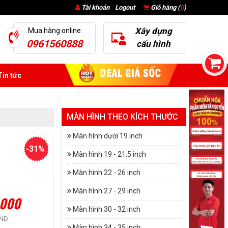
Tài khoản
/
Logout
Giỏ hàng (
0
)
Xây dựng
Mua hàng online
0961560888
cấu hình
in tức
MÀN HÌNH THEO KÍCH THƯỚC
Màn hình dưới 19 inch
-31%
Màn hình 19 - 21.5 inch
Màn hình 22 - 26 inch
Màn hình 27 - 29 inch
.000
Màn hình 30 - 32 inch
VND
Màn hình 34 - 35 inch