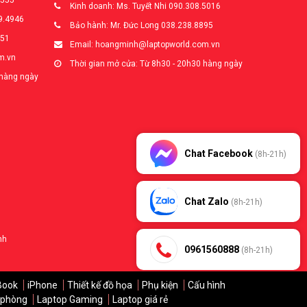
5555
Kinh doanh: Ms. Tuyết Nhi 090.308.5016
9.4946
Bảo hành: Mr. Đức Long 038.238.8895
651
Email: hoangminh@laptopworld.com.vn
m.vn
Thời gian mở cửa: Từ 8h30 - 20h30 hàng ngày
 hàng ngày
Chat Facebook
(8h-21h)
Chat Zalo
(8h-21h)
nh
0961560888
(8h-21h)
Book
iPhone
Thiết kế đồ họa
Phụ kiện
Cấu hình
 phòng
Laptop Gaming
Laptop giá rẻ