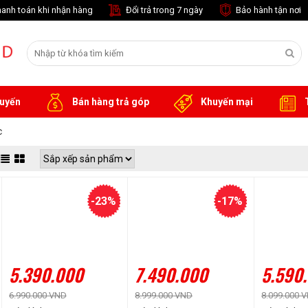
anh toán khi nhận hàng
Đổi trả trong 7 ngày
Bảo hành tận nơi
tuyến
Bán hàng trả góp
Khuyến mại
T
c
-23%
-17%
5.390.000
7.490.000
5.590
6.990.000 VND
8.999.000 VND
8.099.000 