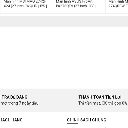
Màn hình MSI MAG 274QF
Màn hình ASUS ProArt
Màn Hình 
X24 (27 Inch | WQHD | IPS |
PA278QEV (27 inch | IPS |
274QRFW E20
240Hz | 0.5ms)
WQHD | 75Hz | 5ms)
WQHD | RAPI
1ms)
I TRẢ DỄ DÀNG
THANH TOÁN TIỆN LỢI
 mới trong 7 ngày đầu
Trả tiền mặt, CK, trả góp 0%
KHÁCH HÀNG
CHÍNH SÁCH CHUNG