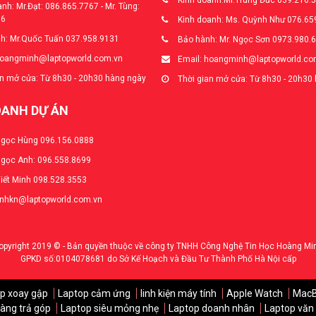
Kinh doanh:Mr.Trung Đức 039.216.
nh: Mr.Đạt: 086.865.7767 - Mr. Tùng:
66
Kinh doanh: Ms. Quỳnh Như 076.65
h: Mr.Quốc Tuấn 037.958.9131
Bảo hành: Mr. Ngọc Sơn 0973.980.
hoangminh@laptopworld.com.vn
Email: hoangminh@laptopworld.co
n mở cửa: Từ 8h30 - 20h30 hàng ngày
Thời gian mở cửa: Từ 8h30 - 20h30
OANH DỰ ÁN
Ngọc Hùng 096.156.0888
Ngọc Anh: 096.558.8699
Viết Minh 098.528.3553
anhkn@laptopworld.com.vn
opyright 2019 © - Bản quyền thuộc về công ty TNHH Công Nghệ Tin Học Hoàng Mi
GPKD số:0104078681 do Sở Kế Hoạch và Đầu Tư Thành Phố Hà Nội cấp
p xoay gập
Laptop cảm ứng
linh kiện máy tính
Apple Watch
Mac
àng trả góp
Laptop siêu mỏng nhẹ
Laptop doanh nhân
Laptop văn