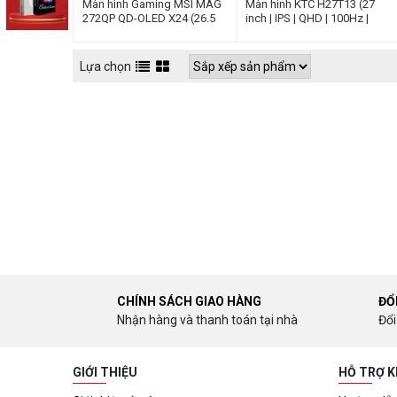
Màn hình Gaming MSI MAG
Màn hình KTC H27T13 (27
272QP QD-OLED X24 (26.5
inch | IPS | QHD | 100Hz |
inch | QD-OLED | WQHD |
5ms)
240Hz | 0.03ms)
Lựa chọn
CHÍNH SÁCH GIAO HÀNG
ĐỔ
Nhận hàng và thanh toán tại nhà
Đổi
GIỚI THIỆU
HỖ TRỢ 