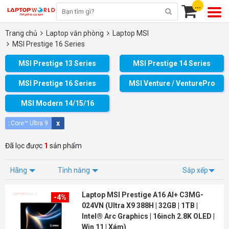
...
Trang chủ
Laptop văn phòng
Laptop MSI
MSI Prestige 16 Series
MSI Prestige 13 Series
MSI Prestige 14 Series
MSI Prestige 16 Series
MSI Venture / VenturePro
MSI Modern 14/15/16
x
:
Core™ Ultra 9
Đã lọc được
1
sản phẩm
Hãng
Tính năng
Sắp xếp
Laptop MSI Prestige A16 AI+ C3MG-
-4%
024VN (Ultra X9 388H | 32GB | 1TB |
Intel® Arc Graphics | 16inch 2.8K OLED |
Win 11 | Xám)