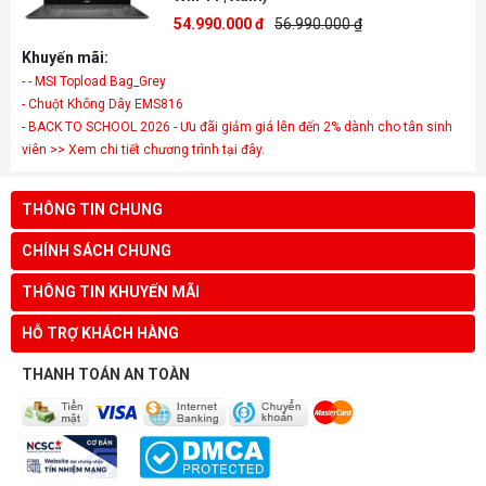
54.990.000 đ
56.990.000 ₫
Khuyến mãi:
- - MSI Topload Bag_Grey
- Chuột Không Dây EMS816
- BACK TO SCHOOL 2026 - Ưu đãi giảm giá lên đến 2% dành cho tân sinh
viên >> Xem chi tiết chương trình tại đây.
THÔNG TIN CHUNG
CHÍNH SÁCH CHUNG
THÔNG TIN KHUYẾN MÃI
HỖ TRỢ KHÁCH HÀNG
THANH TOÁN AN TOÀN