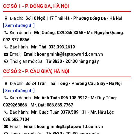
CƠ SỞ 1 - P. ĐỐNG ĐA, HÀ NỘI
Địa chỉ:
Số 10 Ngõ 117 Thái Hà - Phường Đống Đa - Hà Nội
[ Xem đường đi ]
Kinh doanh:
Mr. Cường: 089.855.3368 - Mr. Nguyễn Quang:
092.877.8866
Bảo hành:
Mr. Thái 033.393.2619
Email:
Email: hoangminh@laptopworld.com.vn
Thời gian mở cửa:
Từ 8h30 - 20h30 hàng ngày
CƠ SỞ 2 - P. CẦU GIẤY, HÀ NỘI
Địa chỉ:
Số 24 Trần Thái Tông - Phường Cầu Giấy - Hà Nội
[ Xem đường đi ]
Kinh doanh:
Mr. Anh Tuấn 096.108.9922 - Mr Duy Tùng:
0929268866 - Mr. Đạt: 086.865.7767
Bảo hành:
Mr. Quốc Tuấn 0379.589.131 - Mr. Hữu Lộc
038.682.7104
Email:
Email: hoangminh@laptopworld.com.vn
Thời gian mở cửa:
Từ 8h30 - 20h30 hàng ngày