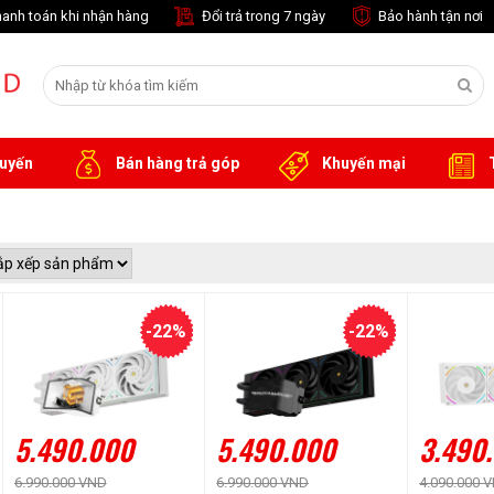
anh toán khi nhận hàng
Đổi trả trong 7 ngày
Bảo hành tận nơi
tuyến
Bán hàng trả góp
Khuyến mại
T
-22%
-22%
5.490.000
5.490.000
3.490
6.990.000 VND
6.990.000 VND
4.090.000 