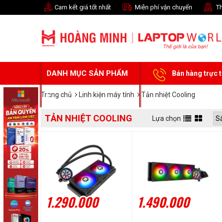
Cam kết giá tốt nhất
Miễn phí vận chuyển
Th
DANH MỤC SẢN PHẨM
Bán hàng trực 
Trang chủ
Linh kiện máy tính
Tản nhiệt Cooling
TẢN NHIỆT COOLING
Lựa chọn
1.290.000
1.490.000