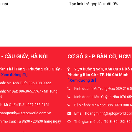
u nại
Tạo link trả góp lãi suất 0%
 - CẦU GIẤY, HÀ NỘI
CƠ SỞ 3 - P. BÀN CỜ, HCM
rần Thái Tông - Phường Cầu Giấy -
26/9 Đường Số 3, Khu Cư Xá Đô 
[ Xem đường đi ]
Phường Bàn Cờ - TP. Hồ Chí Minh
[ Xem đường đi ]
nh: Mr. Anh Tuấn 096.108.9922
Kinh doanh:Mr.Trung Đức 039.216.
nh: Mr.Đạt: 086.865.7767 - Mr. Tùng:
66
Kinh doanh: Ms. Quỳnh Như 076.65
h: Mr.Quốc Tuấn 037.958.9131
Bảo hành: Mr. Ngọc Sơn 0973.980.
hoangminh@laptopworld.com.vn
Email: hoangminh@laptopworld.co
n mở cửa: Từ 8h30 - 20h30 hàng ngày
Thời gian mở cửa: Từ 8h30 - 20h30