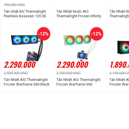
990.000 VND
Tản nhiệt khí Thermalright
Tản Nhiệt Nước AIO
Tản Nhiệt 
Peerless Assassin 120 SE
Thermalright Frozen Infinity
Thermalrig
ARGB
240 Black ARGB
VISION 36
-12%
-12%
2.290.000
2.290.000
1.890
2.590.000 VND
2.590.000 VND
2.190.000 
Tản Nhiệt AIO Thermalright
Tản Nhiệt AIO Thermalright
Tản Nhiệt A
Frozen Warframe 360 Black
Frozen Warframe 360
Frozen War
ARGB
WHITE ARGB
BLACK AR