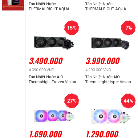
Tản Nhiệt Nước
Tản Nhiệt Nước
THERMALRIGHT AQUA
THERMALRIGHT AQUA
ELITE 240 V6 BLACK ARGB
ELITE 360 V6 BLACK ARGB
-15%
-7%
3.490.000
3.990.000
4.090.000 VND
4.290.000 VND
Tản Nhiệt Nước AIO
Tản Nhiệt Nước AIO
Thermalright Frozen Vision
Thermalright Hyper Vision
360 V2 Black
360 Black ARGB
-27%
-44%
1.690.000
1.290.000