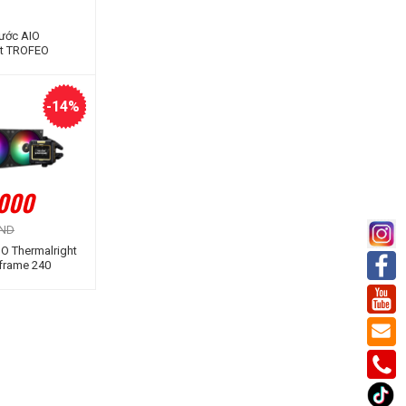
Nước AIO
ht TROFEO
0 BLACK ARGB
-14%
.000
VND
IO Thermalright
frame 240
GB