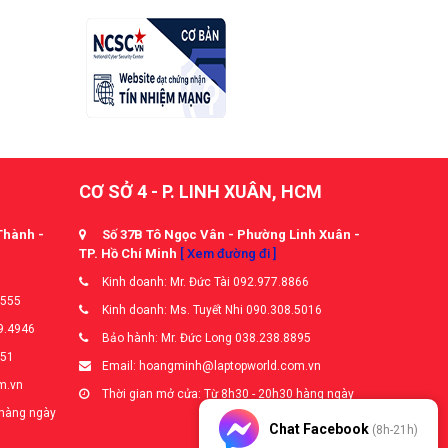
CƠ SỞ 4 - P. LINH XUÂN, HCM
Thành -
Số 37B Tô Ngọc Vân - Phường Linh Xuân -
TP. Hồ Chí Minh
[ Xem đường đi ]
Kinh doanh: Mr. Đức Tài 092.977.8866
5555
Kinh doanh: Ms. Tuyết Nhi 090.308.5016
9.4946
Bảo hành: Mr. Đức Long 038.238.8895
651
Email: hoangminh@laptopworld.com.vn
m.vn
Thời gian mở cửa: Từ 8h30 - 20h30 hàng ngày
 hàng ngày
Chat Facebook
(8h-21h)