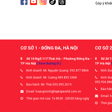
Góp ý khiế
CƠ SỞ 1 - ĐỐNG ĐA, HÀ NỘI
CƠ SỞ 2
Số 10 Ngõ 117 Thái Hà - Phường Đống Đa -
Số 24 T
TP Hà Nội
[ Xem đường đi ]
TP Hà Nội
Kinh doanh: Mr. Nguyễn Quang: 092.877.8866
Kinh doa
Kinh doanh: Mr. Cường 089.855.3368
Kinh doa
092.926.88
Bảo hành: Mr. Thái 033.393.2619
Bảo hàn
Email: hoangminh@laptopworld.com.vn
Email: 
Thời gian mở cửa: Từ 8h30 - 20h30 hàng ngày
Thời gia