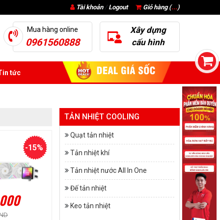
Tài khoản
/
Logout
Giỏ hàng (
...
)
Xây dựng
Mua hàng online
0961560888
cấu hình
in tức
TẢN NHIỆT COOLING
Quạt tản nhiệt
-15%
Tản nhiệt khí
Tản nhiệt nước All In One
Đế tản nhiệt
.000
Keo tản nhiệt
VND