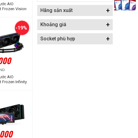
Nước AIO
t Frozen Vision
+
Hãng sản xuất
te
+
Khoảng giá
-19%
+
Socket phù hợp
.000
VND
Nước AIO
 Frozen Infinity
ARGB
.000