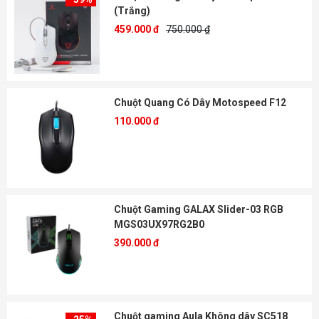
(Trắng)
459.000 đ
750.000 ₫
Chuột Quang Có Dây Motospeed F12
110.000 đ
Chuột Gaming GALAX Slider-03 RGB
MGS03UX97RG2B0
390.000 đ
Chuột gaming Aula Không dây SC518