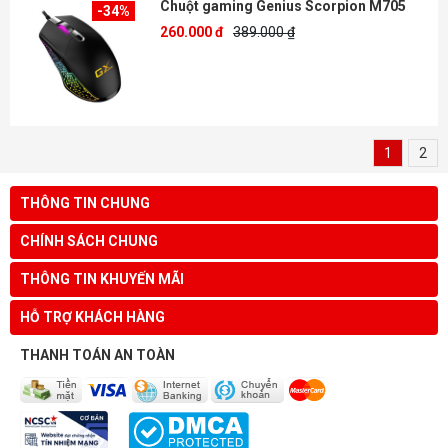
Chuột gaming Genius Scorpion M705
-34%
260.000 đ
389.000 ₫
1
2
THÔNG TIN CHUNG
CHÍNH SÁCH CHUNG
THÔNG TIN KHUYẾN MÃI
HỖ TRỢ KHÁCH HÀNG
THANH TOÁN AN TOÀN