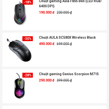
Chuột gaming Aula F805 Đen (LED RGB/
-18%
6400 DPI)
190.000 đ
230.000 ₫
Chuột AULA SC580X Wireless Black
-30%
490.000 đ
699.000 ₫
Chuột gaming Genius Scorpion M715
-28%
290.000 đ
399.000 ₫