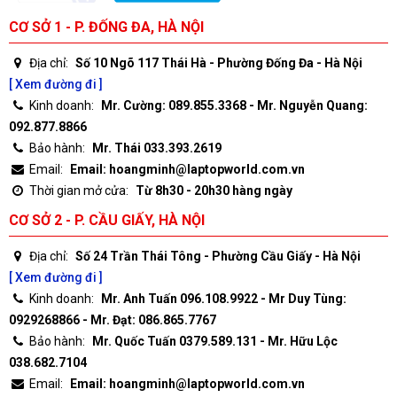
CƠ SỞ 1 - P. ĐỐNG ĐA, HÀ NỘI
Địa chỉ:
Số 10 Ngõ 117 Thái Hà - Phường Đống Đa - Hà Nội
[ Xem đường đi ]
Kinh doanh:
Mr. Cường: 089.855.3368 - Mr. Nguyễn Quang:
092.877.8866
Bảo hành:
Mr. Thái 033.393.2619
Email:
Email: hoangminh@laptopworld.com.vn
Thời gian mở cửa:
Từ 8h30 - 20h30 hàng ngày
CƠ SỞ 2 - P. CẦU GIẤY, HÀ NỘI
Địa chỉ:
Số 24 Trần Thái Tông - Phường Cầu Giấy - Hà Nội
[ Xem đường đi ]
Kinh doanh:
Mr. Anh Tuấn 096.108.9922 - Mr Duy Tùng:
0929268866 - Mr. Đạt: 086.865.7767
Bảo hành:
Mr. Quốc Tuấn 0379.589.131 - Mr. Hữu Lộc
038.682.7104
Email:
Email: hoangminh@laptopworld.com.vn