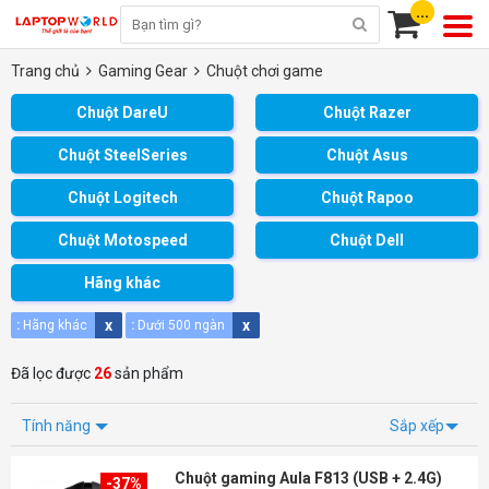
...
Trang chủ
Gaming Gear
Chuột chơi game
Chuột DareU
Chuột Razer
Chuột SteelSeries
Chuột Asus
Chuột Logitech
Chuột Rapoo
Chuột Motospeed
Chuột Dell
Hãng khác
x
x
:
Hãng khác
:
Dưới 500 ngàn
Đã lọc được
26
sản phẩm
Tính năng
Sắp xếp
Chuột gaming Aula F813 (USB + 2.4G)
-37%