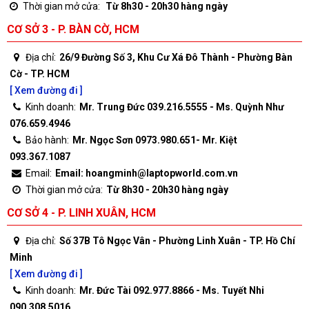
Thời gian mở cửa:
Từ 8h30 - 20h30 hàng ngày
CƠ SỞ 3 - P. BÀN CỜ, HCM
Địa chỉ:
26/9 Đường Số 3, Khu Cư Xá Đô Thành - Phường Bàn
Cờ - TP. HCM
[ Xem đường đi ]
Kinh doanh:
Mr. Trung Đức 039.216.5555 - Ms. Quỳnh Như
076.659.4946
Bảo hành:
Mr. Ngọc Sơn 0973.980.651- Mr. Kiệt
093.367.1087
Email:
Email: hoangminh@laptopworld.com.vn
Thời gian mở cửa:
Từ 8h30 - 20h30 hàng ngày
CƠ SỞ 4 - P. LINH XUÂN, HCM
Địa chỉ:
Số 37B Tô Ngọc Vân - Phường Linh Xuân - TP. Hồ Chí
Minh
[ Xem đường đi ]
Kinh doanh:
Mr. Đức Tài 092.977.8866 - Ms. Tuyết Nhi
090.308.5016