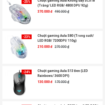
Chuột gaming Aula Không dây SC518
-25%
(Trắng/ LED RGB/ 4800 DPI/ 92g)
370.000 đ
490.000 ₫
Chuột gaming Aula S80 (Trong suốt/
-23%
LED RGB/ 7200DPI/ 110g)
210.000 đ
270.000 ₫
Chuột gaming Aula S13 Đen (LED
-24%
Rainbows/ 3600 DPI)
130.000 đ
170.000 ₫