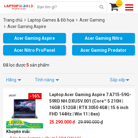
...
Trang chủ
Laptop Games & Đồ họa
Acer Gaming
Acer Gaming Aspire
Acer Gaming Aspire
Acer Gaming Nitro
Acer Nitro ProPanel
Acer Gaming Predator
Đã lọc được
5
sản phẩm
Hãng
Tính năng
Sắp xếp
Laptop Acer Gaming Aspire 7 A715-59G-
-16%
59RD NH.DXUSV.001 (Core™ 5 210H |
16GB | 512GB | RTX 3050 4GB | 15.6 inch
FHD 144Hz | Win 11 | Đen)
25.290.000 đ
29.990.000 ₫
Khuyến mãi: