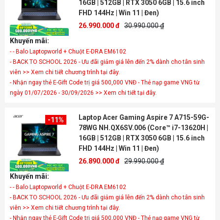
16GB | 512GB | RTX 3050 6GB | 15.6 inch
FHD 144Hz | Win 11 | Đen)
26.990.000 đ
30.990.000 ₫
Khuyến mãi:
- - Balo Laptopworld + Chuột E-DRA EM6102
- BACK TO SCHOOL 2026 - Ưu đãi giảm giá lên đến 2% dành cho tân sinh
viên >> Xem chi tiết chương trình tại đây.
- Nhận ngay thẻ E-Gift Code trị giá 500,000 VNĐ - Thẻ nạp game VNG từ
ngày 01/07/2026 - 30/09/2026 >> Xem chi tiết tại đây.
Laptop Acer Gaming Aspire 7 A715-59G-
-11%
78WG NH.QX6SV.006 (Core™ i7-13620H |
16GB | 512GB | RTX 3050 6GB | 15.6 inch
FHD 144Hz | Win 11 | Đen)
26.890.000 đ
29.990.000 ₫
Khuyến mãi:
- - Balo Laptopworld + Chuột E-DRA EM6102
- BACK TO SCHOOL 2026 - Ưu đãi giảm giá lên đến 2% dành cho tân sinh
viên >> Xem chi tiết chương trình tại đây.
- Nhận ngay thẻ E-Gift Code trị giá 500,000 VNĐ - Thẻ nạp game VNG từ