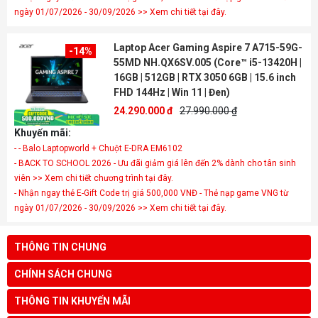
ngày 01/07/2026 - 30/09/2026 >> Xem chi tiết tại đây.
Laptop Acer Gaming Aspire 7 A715-59G-
-14%
55MD NH.QX6SV.005 (Core™ i5-13420H |
16GB | 512GB | RTX 3050 6GB | 15.6 inch
FHD 144Hz | Win 11 | Đen)
24.290.000 đ
27.990.000 ₫
Khuyến mãi:
- - Balo Laptopworld + Chuột E-DRA EM6102
- BACK TO SCHOOL 2026 - Ưu đãi giảm giá lên đến 2% dành cho tân sinh
viên >> Xem chi tiết chương trình tại đây.
- Nhận ngay thẻ E-Gift Code trị giá 500,000 VNĐ - Thẻ nạp game VNG từ
ngày 01/07/2026 - 30/09/2026 >> Xem chi tiết tại đây.
THÔNG TIN CHUNG
CHÍNH SÁCH CHUNG
THÔNG TIN KHUYẾN MÃI