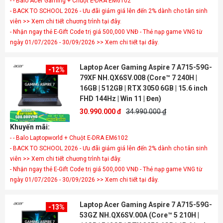
- - Balo Acer Gaming + Chuột E-DRA EM6102
- BACK TO SCHOOL 2026 - Ưu đãi giảm giá lên đến 2% dành cho tân sinh
viên >> Xem chi tiết chương trình tại đây.
- Nhận ngay thẻ E-Gift Code trị giá 500,000 VNĐ - Thẻ nạp game VNG từ
ngày 01/07/2026 - 30/09/2026 >> Xem chi tiết tại đây.
Laptop Acer Gaming Aspire 7 A715-59G-
-12%
79XF NH.QX6SV.008 (Core™ 7 240H |
16GB | 512GB | RTX 3050 6GB | 15.6 inch
FHD 144Hz | Win 11 | Đen)
30.990.000 đ
34.990.000 ₫
Khuyến mãi:
- - Balo Laptopworld + Chuột E-DRA EM6102
- BACK TO SCHOOL 2026 - Ưu đãi giảm giá lên đến 2% dành cho tân sinh
viên >> Xem chi tiết chương trình tại đây.
- Nhận ngay thẻ E-Gift Code trị giá 500,000 VNĐ - Thẻ nạp game VNG từ
ngày 01/07/2026 - 30/09/2026 >> Xem chi tiết tại đây.
Laptop Acer Gaming Aspire 7 A715-59G-
-13%
53GZ NH.QX6SV.00A (Core™ 5 210H |