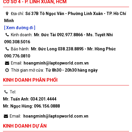
CƠ SỞ 4 - P. LINH XUÂN, HCM
Địa chỉ:
Số 37B Tô Ngọc Vân - Phường Linh Xuân - TP. Hồ Chí
Minh
[ Xem đường đi ]
Kinh doanh:
Mr. Đức Tài 092.977.8866 - Ms. Tuyết Nhi
090.308.5016
Bảo hành:
Mr. Đức Long 038.238.8895 - Mr. Hồng Phúc
090.776.0810
Email:
hoangminh@laptopworld.com.vn
Thời gian mở cửa:
Từ 8h30 - 20h30 hàng ngày
KINH DOANH PHÂN PHỐI
Tel:
Mr. Tuấn Anh: 034.201.4444
Mr. Ngọc Hùng: 096.156.0888
Email:
hoangminh@laptopworld.com.vn
KINH DOANH DỰ ÁN