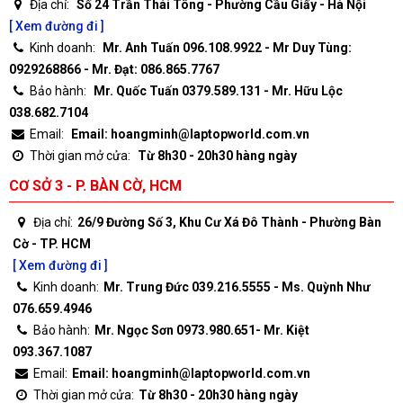
Địa chỉ:
Số 24 Trần Thái Tông - Phường Cầu Giấy - Hà Nội
[ Xem đường đi ]
Kinh doanh:
Mr. Anh Tuấn 096.108.9922 - Mr Duy Tùng:
0929268866 - Mr. Đạt: 086.865.7767
Bảo hành:
Mr. Quốc Tuấn 0379.589.131 - Mr. Hữu Lộc
038.682.7104
Email:
Email: hoangminh@laptopworld.com.vn
Thời gian mở cửa:
Từ 8h30 - 20h30 hàng ngày
CƠ SỞ 3 - P. BÀN CỜ, HCM
Địa chỉ:
26/9 Đường Số 3, Khu Cư Xá Đô Thành - Phường Bàn
Cờ - TP. HCM
[ Xem đường đi ]
Kinh doanh:
Mr. Trung Đức 039.216.5555 - Ms. Quỳnh Như
076.659.4946
Bảo hành:
Mr. Ngọc Sơn 0973.980.651- Mr. Kiệt
093.367.1087
Email:
Email: hoangminh@laptopworld.com.vn
Thời gian mở cửa:
Từ 8h30 - 20h30 hàng ngày