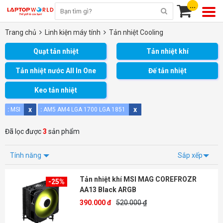
...
Trang chủ
Linh kiện máy tính
Tản nhiệt Cooling
Quạt tản nhiệt
Tản nhiệt khí
Tản nhiệt nước All In One
Đế tản nhiệt
Keo tản nhiệt
x
x
x
x
x
:
MSI
:
AM5
AM4
LGA 1700
LGA 1851
Đã lọc được
3
sản phẩm
Tính năng
Sắp xếp
Tản nhiệt khí MSI MAG COREFROZR
-25%
AA13 Black ARGB
390.000 đ
520.000 ₫