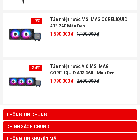
Tản nhiệt nước MSI MAG CORELIQUID
-7%
A13 240 Màu Đen
1.590.000 đ
1.700.000 ₫
Tản nhiệt nước AIO MSI MAG
-34%
CORELIQUID A13 360 - Màu Đen
1.790.000 đ
2.690.000 ₫
THÔNG TIN CHUNG
CHÍNH SÁCH CHUNG
THÔNG TIN KHUYẾN MÃI