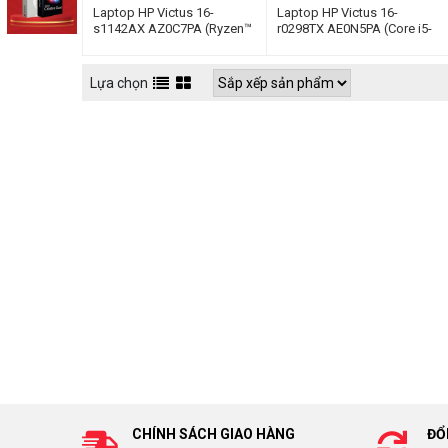
Laptop HP Victus 16-
Laptop HP Victus 16-
s1142AX AZ0C7PA (Ryzen™
r0298TX AE0N5PA (Core i5-
7 8845HS | 16GB | 512GB |
13500H | 16GB | 512GB | RTX
RTX 4060 8GB | 16.1 inch
4060 | 16.1inch FHD 144Hz |
FHD 165Hz | Win 11 | Đen)
Win11 | Đen)
Lựa chọn
CHÍNH SÁCH GIAO HÀNG
ĐỔ