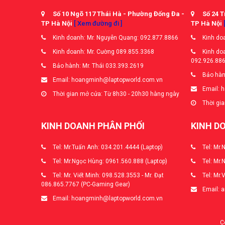
Số 10 Ngõ 117 Thái Hà - Phường Đống Đa -
Số 24 T
TP Hà Nội
[ Xem đường đi ]
TP Hà Nội
Kinh doanh: Mr. Nguyễn Quang: 092.877.8866
Kinh doa
Kinh doanh: Mr. Cường 089.855.3368
Kinh doa
092.926.88
Bảo hành: Mr. Thái 033.393.2619
Bảo hàn
Email: hoangminh@laptopworld.com.vn
Email: 
Thời gian mở cửa: Từ 8h30 - 20h30 hàng ngày
Thời gia
KINH DOANH PHÂN PHỐI
KINH D
Tel: Mr.Tuấn Anh: 034.201.4444 (Laptop)
Tel: Mr.
Tel: Mr.Ngọc Hùng: 0961.560.888 (Laptop)
Tel: Mr.
Tel: Mr. Viết Minh: 098.528.3553 - Mr. Đạt
Tel: Mr.
086.865.7767 (PC-Gaming Gear)
Email: 
Email: hoangminh@laptopworld.com.vn
C