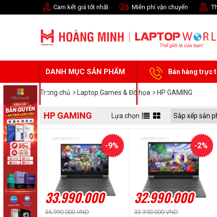
Cam kết giá tốt nhất
Miễn phí vận chuyển
Th
DANH MỤC SẢN PHẨM
Bán hàng trực 
Trang chủ
Laptop Games & Đồ họa
HP GAMING
HP GAMING
Lựa chọn
-9%
-2%
33.990.000
32.990.000
36.990.000 VND
33.390.000 VND