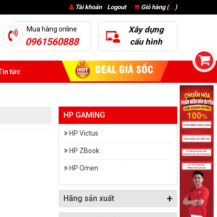
Tài khoản
/
Logout
Giỏ hàng (
...
)
Xây dựng
Mua hàng online
0961560888
cấu hình
in tức
HP GAMING
HP Victus
HP ZBook
HP Omen
+
Hãng sản xuất