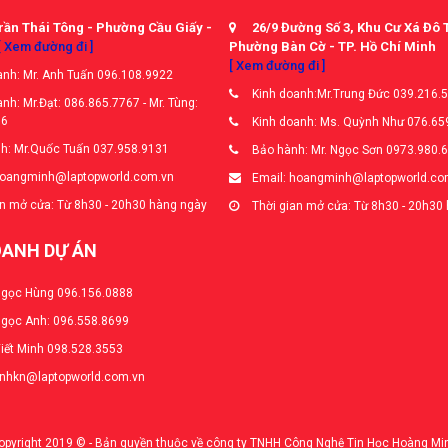
rần Thái Tông - Phường Cầu Giấy -
26/9 Đường Số 3, Khu Cư Xá Đô 
[ Xem đường đi ]
Phường Bàn Cờ - TP. Hồ Chí Minh
[ Xem đường đi ]
nh: Mr. Anh Tuấn 096.108.9922
Kinh doanh:Mr.Trung Đức 039.216.
nh: Mr.Đạt: 086.865.7767 - Mr. Tùng:
66
Kinh doanh: Ms. Quỳnh Như 076.65
h: Mr.Quốc Tuấn 037.958.9131
Bảo hành: Mr. Ngọc Sơn 0973.980.
hoangminh@laptopworld.com.vn
Email: hoangminh@laptopworld.co
n mở cửa: Từ 8h30 - 20h30 hàng ngày
Thời gian mở cửa: Từ 8h30 - 20h30
OANH DỰ ÁN
Ngọc Hùng 096.156.0888
Ngọc Anh: 096.558.8699
Viết Minh 098.528.3553
anhkn@laptopworld.com.vn
opyright 2019 © - Bản quyền thuộc về công ty TNHH Công Nghệ Tin Học Hoàng Mi