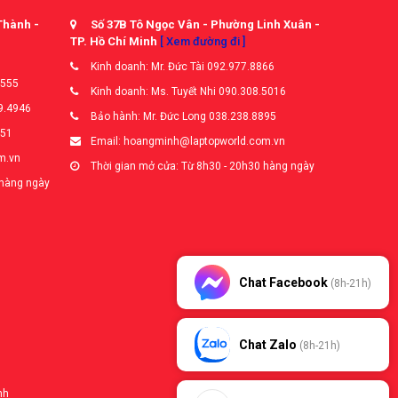
Thành -
Số 37B Tô Ngọc Vân - Phường Linh Xuân -
TP. Hồ Chí Minh
[ Xem đường đi ]
Kinh doanh: Mr. Đức Tài 092.977.8866
5555
Kinh doanh: Ms. Tuyết Nhi 090.308.5016
9.4946
Bảo hành: Mr. Đức Long 038.238.8895
651
Email: hoangminh@laptopworld.com.vn
m.vn
Thời gian mở cửa: Từ 8h30 - 20h30 hàng ngày
 hàng ngày
Chat Facebook
(8h-21h)
Chat Zalo
(8h-21h)
nh