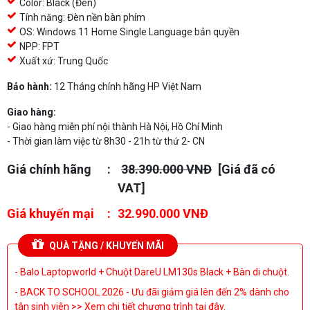
Color: Black (Đen)
Tính năng: Đèn nền bàn phím
OS: Windows 11 Home Single Language bản quyền
NPP: FPT
Xuất xứ: Trung Quốc
Bảo hành:
12 Tháng chính hãng HP Việt Nam
Giao hàng:
- Giao hàng miễn phí nội thành Hà Nội, Hồ Chí Minh
- Thời gian làm việc từ 8h30 - 21h từ thứ 2- CN
Giá chính hãng
38.390.000 VNĐ
[Giá đã có
VAT]
Giá khuyến mại
32.990.000 VNĐ
QUÀ TẶNG / KHUYẾN MÃI
- Balo Laptopworld + Chuột DareU LM130s Black + Bàn di chuột.
- BACK TO SCHOOL 2026 - Ưu đãi giảm giá lên đến 2% dành cho
tân sinh viên >> Xem chi tiết chương trình tại đây.