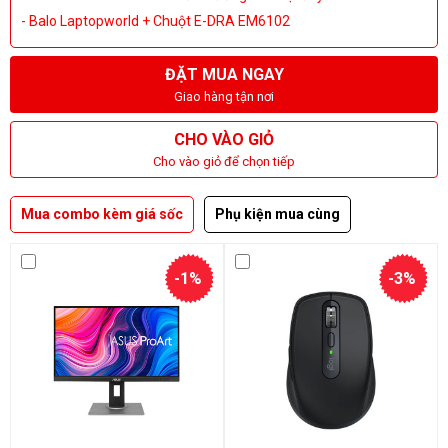
- Balo Laptopworld + Chuột E-DRA EM6102
ĐẶT MUA NGAY
Giao hàng tận nơi
CHO VÀO GIỎ
Cho vào giỏ để chọn tiếp
Mua combo kèm giá sốc
Phụ kiện mua cùng
-1%
-3%