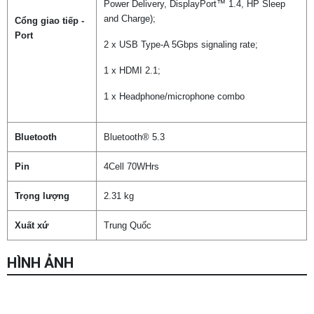
Power Delivery, DisplayPort™ 1.4, HP Sleep
and Charge);
Cổng giao tiếp -
Port
2 x USB Type-A 5Gbps signaling rate;
Chọn mua sản phẩm khác
1 x HDMI 2.1;
1 x Headphone/microphone combo
Bluetooth
Bluetooth® 5.3
Pin
4Cell 70WHrs
Trọng lượng
2.31 kg
Xuất xứ
Trung Quốc
HÌNH ẢNH