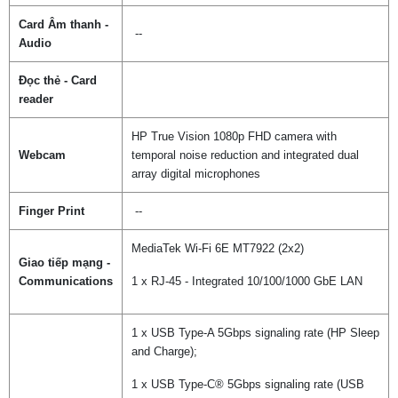
Card Âm thanh -
--
Audio
Đọc thẻ - Card
reader
HP True Vision 1080p FHD camera with
Webcam
temporal noise reduction and integrated dual
array digital microphones
Finger Print
--
MediaTek Wi-Fi 6E MT7922 (2x2)
Giao tiếp mạng -
Communications
1 x RJ-45 - Integrated 10/100/1000 GbE LAN
1 x USB Type-A 5Gbps signaling rate (HP Sleep
and Charge);
1 x USB Type-C® 5Gbps signaling rate (USB