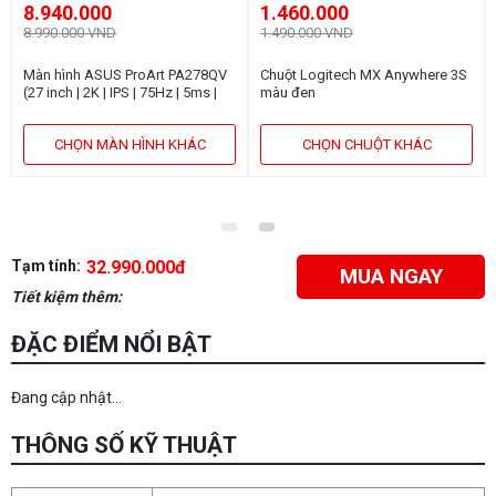
8.940.000
1.460.000
8.990.000 VND
1.490.000 VND
Màn hình ASUS ProArt PA278QV
Chuột Logitech MX Anywhere 3S
(27 inch | 2K | IPS | 75Hz | 5ms |
màu đen
Speaker)
CHỌN MÀN HÌNH KHÁC
CHỌN CHUỘT KHÁC
Tạm tính:
32.990.000đ
MUA NGAY
Tiết kiệm thêm:
ĐẶC ĐIỂM NỔI BẬT
Đang cập nhật...
THÔNG SỐ KỸ THUẬT