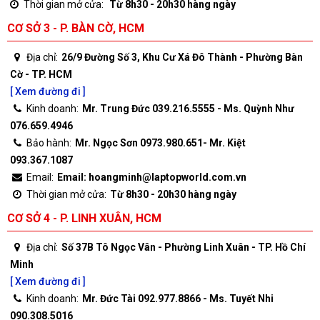
Thời gian mở cửa:
Từ 8h30 - 20h30 hàng ngày
CƠ SỞ 3 - P. BÀN CỜ, HCM
Địa chỉ:
26/9 Đường Số 3, Khu Cư Xá Đô Thành - Phường Bàn
Cờ - TP. HCM
[ Xem đường đi ]
Kinh doanh:
Mr. Trung Đức 039.216.5555 - Ms. Quỳnh Như
076.659.4946
Bảo hành:
Mr. Ngọc Sơn 0973.980.651- Mr. Kiệt
093.367.1087
Email:
Email: hoangminh@laptopworld.com.vn
Thời gian mở cửa:
Từ 8h30 - 20h30 hàng ngày
CƠ SỞ 4 - P. LINH XUÂN, HCM
Địa chỉ:
Số 37B Tô Ngọc Vân - Phường Linh Xuân - TP. Hồ Chí
Minh
[ Xem đường đi ]
Kinh doanh:
Mr. Đức Tài 092.977.8866 - Ms. Tuyết Nhi
090.308.5016