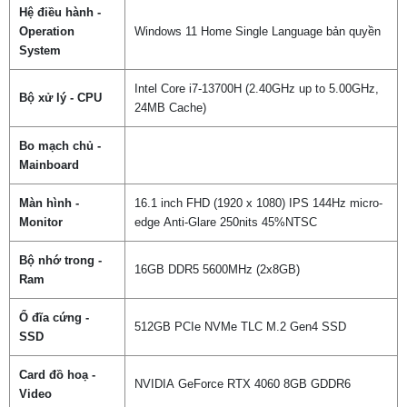
Hệ điều hành -
Operation
Windows 11 Home Single Language bản quyền
System
Intel Core i7-13700H (2.40GHz up to 5.00GHz,
Bộ xử lý - CPU
24MB Cache)
Bo mạch chủ -
Mainboard
Màn hình -
16.1 inch FHD (1920 x 1080) IPS 144Hz
micro-
Monitor
edge
Anti-Glare 250nits 45%NTSC
Bộ nhớ trong -
16GB DDR5 5600MHz (2x8GB)
Ram
Ổ đĩa cứng -
512GB PCIe NVMe TLC M.2 Gen4 SSD
SSD
Card đồ hoạ -
NVIDIA GeForce RTX 4060 8GB GDDR6
Video