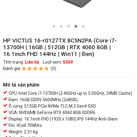
HP VICTUS 16-r0127TX 8C5N2PA (Core i7-
13700H | 16GB | 512GB | RTX 4060 8GB |
16.1inch FHD 144Hz | Win11 | Đen)
Tình trạng:
Liên hệ
Lượt xem:
5369
Đánh giá:
(0)
Mô tả sản phẩm
CPU: Intel Core i7-13700H (2.40GHz up to 5.00GHz, 24MB Cache)
Ram: 16GB DDR5 5600MHz (2x8GB)
Ổ cứng: 512GB PCIe NVMe TLC M.2 Gen4 SSD
VGA: NVIDIA® GeForce RTX 4060 8GB GDDR6
Display: 16.1inch FHD (1920 x 1080) IPS 144Hz Anti-Glare
Pin: 4Cell 70WHrs
Weight: 2.31 kg