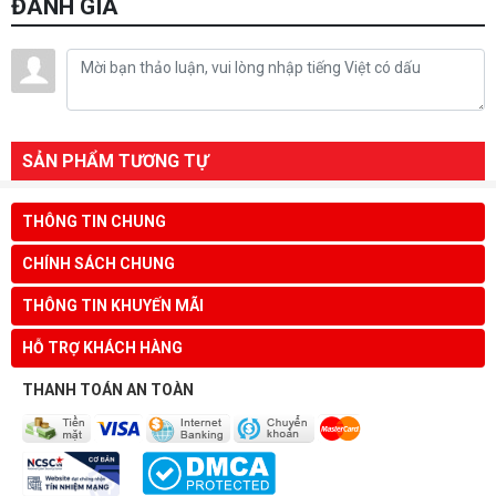
ĐÁNH GIÁ
SẢN PHẨM TƯƠNG TỰ
THÔNG TIN CHUNG
CHÍNH SÁCH CHUNG
THÔNG TIN KHUYẾN MÃI
HỖ TRỢ KHÁCH HÀNG
THANH TOÁN AN TOÀN