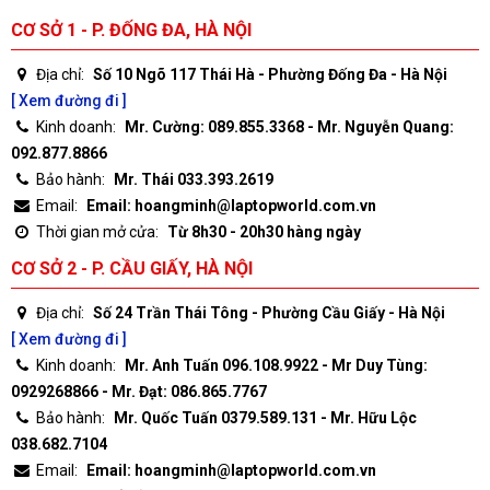
CƠ SỞ 1 - P. ĐỐNG ĐA, HÀ NỘI
Địa chỉ:
Số 10 Ngõ 117 Thái Hà - Phường Đống Đa - Hà Nội
[ Xem đường đi ]
Kinh doanh:
Mr. Cường: 089.855.3368 - Mr. Nguyễn Quang:
092.877.8866
Bảo hành:
Mr. Thái 033.393.2619
Email:
Email: hoangminh@laptopworld.com.vn
Thời gian mở cửa:
Từ 8h30 - 20h30 hàng ngày
CƠ SỞ 2 - P. CẦU GIẤY, HÀ NỘI
Địa chỉ:
Số 24 Trần Thái Tông - Phường Cầu Giấy - Hà Nội
[ Xem đường đi ]
Kinh doanh:
Mr. Anh Tuấn 096.108.9922 - Mr Duy Tùng:
0929268866 - Mr. Đạt: 086.865.7767
Bảo hành:
Mr. Quốc Tuấn 0379.589.131 - Mr. Hữu Lộc
038.682.7104
Email:
Email: hoangminh@laptopworld.com.vn