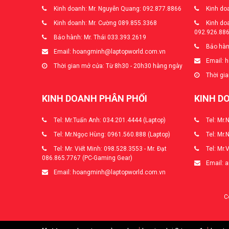
Kinh doanh: Mr. Nguyễn Quang: 092.877.8866
Kinh doa
Kinh doanh: Mr. Cường 089.855.3368
Kinh doa
092.926.88
Bảo hành: Mr. Thái 033.393.2619
Bảo hàn
Email: hoangminh@laptopworld.com.vn
Email: 
Thời gian mở cửa: Từ 8h30 - 20h30 hàng ngày
Thời gia
KINH DOANH PHÂN PHỐI
KINH D
Tel: Mr.Tuấn Anh: 034.201.4444 (Laptop)
Tel: Mr.
Tel: Mr.Ngọc Hùng: 0961.560.888 (Laptop)
Tel: Mr.
Tel: Mr. Viết Minh: 098.528.3553 - Mr. Đạt
Tel: Mr.
086.865.7767 (PC-Gaming Gear)
Email: 
Email: hoangminh@laptopworld.com.vn
C