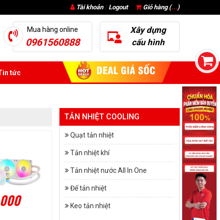
Tài khoản
/
Logout
Giỏ hàng (
...
)
Xây dựng
Mua hàng online
0961560888
cấu hình
in tức
TẢN NHIỆT COOLING
Quạt tản nhiệt
Tản nhiệt khí
Tản nhiệt nước All In One
Đế tản nhiệt
.000
Keo tản nhiệt