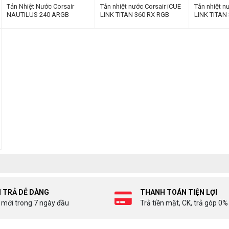
Tản Nhiệt Nước Corsair
Tản nhiệt nước Corsair iCUE
Tản nhiệt n
NAUTILUS 240 ARGB
LINK TITAN 360 RX RGB
LINK TITAN
Black CW-9061018-WW
White CW-
I TRẢ DỄ DÀNG
THANH TOÁN TIỆN LỢI
 mới trong 7 ngày đầu
Trả tiền mặt, CK, trả góp 0%