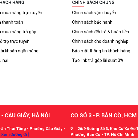
KHÁCH HÀNG
CHÍNH SÁCH CHUNG
 mua hàng trực tuyến
Chính sách vận chuyển
 thanh toán
Chính sách bảo hành
 mua hàng trả góp
Chính sách đổi trả & hoàn tiền
ỗ trợ trực tuyến
Chính sách cho doanh nghiệp
tài khoản ngân hàng
Bảo mật thông tin khách hàng
u nại
Tạo link trả góp lãi suất 0%
 - CẦU GIẤY, HÀ NỘI
CƠ SỞ 3 - P. BÀN CỜ, HCM
rần Thái Tông - Phường Cầu Giấy -
26/9 Đường Số 3, Khu Cư Xá Đô 
[ Xem đường đi ]
Phường Bàn Cờ - TP. Hồ Chí Minh