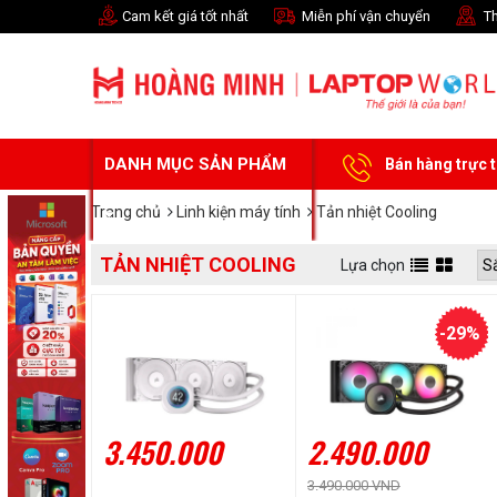
Cam kết giá tốt nhất
Miễn phí vận chuyển
Th
DANH MỤC SẢN PHẨM
Bán hàng trực 
Trang chủ
Linh kiện máy tính
Tản nhiệt Cooling
TẢN NHIỆT COOLING
Lựa chọn
-29%
3.450.000
2.490.000
3.490.000 VND