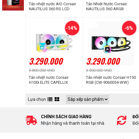
Tản nhiệt nước AIO Corsair
Tản Nhiệt Nước Corsair
NAUTILUS 360 RS LCD
NAUTILUS 360 ARGB
White CW-9061034-WW
-14%
-6%
3.290.000
3.290.000
3.800.000 VND
3.500.000 VND
Tản nhiệt nước Corsair
Tản nhiệt nước Corsair H150
H100i ELITE CAPELLIX
RGB (CW-9060054-WW)
WHITE (CW-9060050-WW)
Lựa chọn
CHÍNH SÁCH GIAO HÀNG
ĐỔ
Nhận hàng và thanh toán tại nhà
Đổi