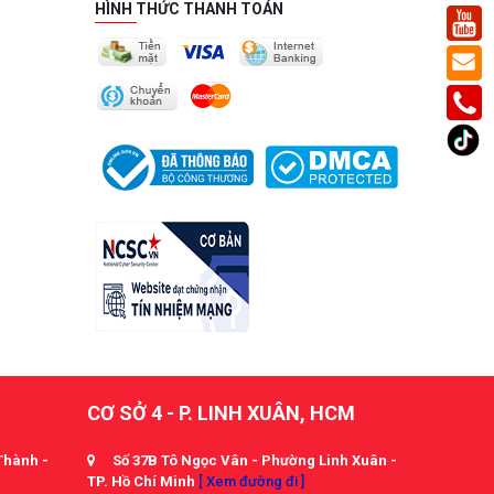
HÌNH THỨC THANH TOÁN
CƠ SỞ 4 - P. LINH XUÂN, HCM
Thành -
Số 37B Tô Ngọc Vân - Phường Linh Xuân -
TP. Hồ Chí Minh
[ Xem đường đi ]