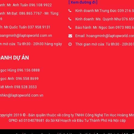
[ Xem đường đi ]
nh: Mr. Anh Tuấn 096.108.9922
Kinh doanh:Mr.Trung Đức 039.216.
nh: Mr.Đạt: 086.865.7767 - Mr. Tùng:
66
Kinh doanh: Ms. Quỳnh Như 076.65
h: Mr.Quốc Tuấn 037.958.9131
Bảo hành: Mr. Ngọc Sơn 0973.980.
hoangminh@laptopworld.com.vn
Email: hoangminh@laptopworld.co
n mở cửa: Từ 8h30 - 20h30 hàng ngày
Thời gian mở cửa: Từ 8h30 - 20h30
OANH DỰ ÁN
Ngọc Hùng 096.156.0888
Ngọc Anh: 096.558.8699
Viết Minh 098.528.3553
anhkn@laptopworld.com.vn
opyright 2019 © - Bản quyền thuộc về công ty TNHH Công Nghệ Tin Học Hoàng Mi
GPKD số:0104078681 do Sở Kế Hoạch và Đầu Tư Thành Phố Hà Nội cấp