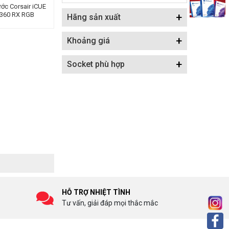
ước Corsair iCUE
 360 RX RGB
+
Hãng sản xuất
9061021-WW
+
Khoảng giá
+
Socket phù hợp
HỖ TRỢ NHIỆT TÌNH
Tư vấn, giải đáp mọi thắc mắc