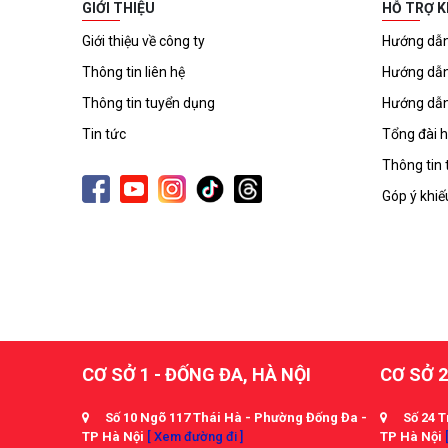
GIỚI THIỆU
HỖ TRỢ 
Giới thiệu về công ty
Hướng dẫn
Thông tin liên hệ
Hướng dẫn
Thông tin tuyển dụng
Hướng dẫn
Tin tức
Tổng đài h
Thông tin 
Góp ý khiế
CƠ SỞ 1 - ĐỐNG ĐA, HÀ NỘI
CƠ SỞ 2
Số 10 Ngõ 117 Thái Hà - Phường Đống Đa -
Số 24 T
TP Hà Nội
[ Xem đường đi ]
TP Hà Nội