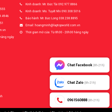
Kinh doanh: Mr. Đức Tài 092.977.8866
5555
Kinh doanh: Ms. Tuyết Nhi 090.308.5016
9.4946
Bảo hành: Mr. Đức Long 038.238.8895
651
Email: hoangminh@laptopworld.com.vn
m.vn
Thời gian mở cửa: Từ 8h30 - 20h30 hàng ngày
 hàng ngày
Chat Facebook
(8h-21h)
Chat Zalo
(8h-21h)
nh
0961560888
(8h-21h)