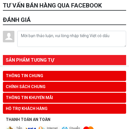
TƯ VẤN BÁN HÀNG QUA FACEBOOK
ĐÁNH GIÁ
SẢN PHẨM TƯƠNG TỰ
THÔNG TIN CHUNG
CHÍNH SÁCH CHUNG
THÔNG TIN KHUYẾN MÃI
HỖ TRỢ KHÁCH HÀNG
THANH TOÁN AN TOÀN