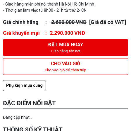
- Giao hàng miễn phí nội thành Hà Nội, Hồ Chí Minh
- Thời gian làm việc từ 8h30 - 21h từ thứ 2- CN
Giá chính hãng
2.690.000 VNĐ
[Giá đã có VAT]
Giá khuyến mại
2.290.000 VNĐ
ĐẶT MUA NGAY
Giao hàng tận nơi
CHO VÀO GIỎ
Cho vào giỏ để chọn tiếp
Phụ kiện mua cùng
ĐẶC ĐIỂM NỔI BẬT
Đang cập nhật...
THÔNG SỐ KỸ THUẬT