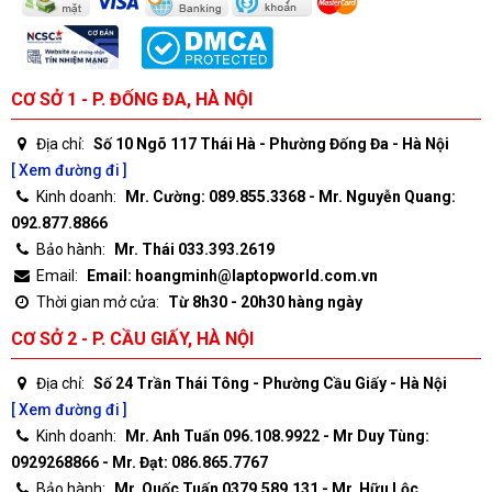
CƠ SỞ 1 - P. ĐỐNG ĐA, HÀ NỘI
Địa chỉ:
Số 10 Ngõ 117 Thái Hà - Phường Đống Đa - Hà Nội
[ Xem đường đi ]
Kinh doanh:
Mr. Cường: 089.855.3368 - Mr. Nguyễn Quang:
092.877.8866
Bảo hành:
Mr. Thái 033.393.2619
Email:
Email: hoangminh@laptopworld.com.vn
Thời gian mở cửa:
Từ 8h30 - 20h30 hàng ngày
CƠ SỞ 2 - P. CẦU GIẤY, HÀ NỘI
Địa chỉ:
Số 24 Trần Thái Tông - Phường Cầu Giấy - Hà Nội
[ Xem đường đi ]
Kinh doanh:
Mr. Anh Tuấn 096.108.9922 - Mr Duy Tùng:
0929268866 - Mr. Đạt: 086.865.7767
Bảo hành:
Mr. Quốc Tuấn 0379.589.131 - Mr. Hữu Lộc