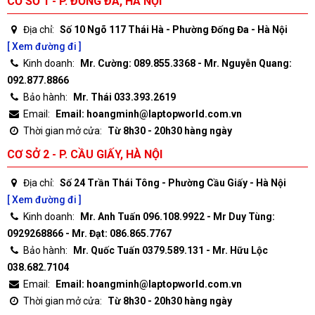
CƠ SỞ 1 - P. ĐỐNG ĐA, HÀ NỘI
Địa chỉ:
Số 10 Ngõ 117 Thái Hà - Phường Đống Đa - Hà Nội
[ Xem đường đi ]
Kinh doanh:
Mr. Cường: 089.855.3368 - Mr. Nguyễn Quang:
092.877.8866
Bảo hành:
Mr. Thái 033.393.2619
Email:
Email: hoangminh@laptopworld.com.vn
Thời gian mở cửa:
Từ 8h30 - 20h30 hàng ngày
CƠ SỞ 2 - P. CẦU GIẤY, HÀ NỘI
Địa chỉ:
Số 24 Trần Thái Tông - Phường Cầu Giấy - Hà Nội
[ Xem đường đi ]
Kinh doanh:
Mr. Anh Tuấn 096.108.9922 - Mr Duy Tùng:
0929268866 - Mr. Đạt: 086.865.7767
Bảo hành:
Mr. Quốc Tuấn 0379.589.131 - Mr. Hữu Lộc
038.682.7104
Email:
Email: hoangminh@laptopworld.com.vn
Thời gian mở cửa:
Từ 8h30 - 20h30 hàng ngày