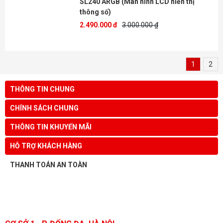
SL240 ARGB (Màn hình LCD hiển thị
thông số)
2.490.000 đ
3.000.000 ₫
1
2
THÔNG TIN CHUNG
CHÍNH SÁCH CHUNG
THÔNG TIN KHUYẾN MÃI
HỖ TRỢ KHÁCH HÀNG
THANH TOÁN AN TOÀN