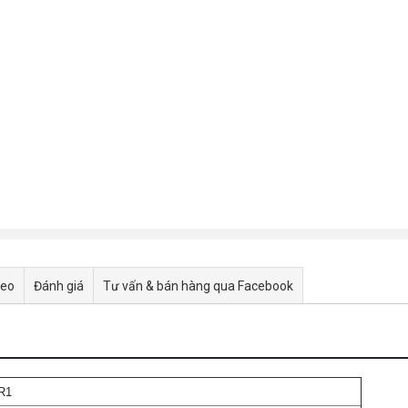
deo
Đánh giá
Tư vấn & bán hàng qua Facebook
R1