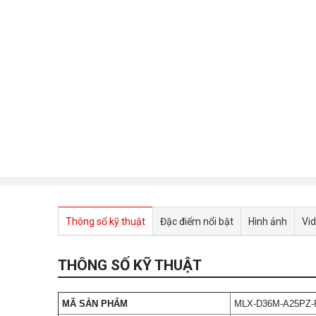
Thông số kỹ thuật
Đặc điểm nổi bật
Hình ảnh
Vi
THÔNG SỐ KỸ THUẬT
MÃ SẢN PHẨM
MLX-D36M-A25PZ-