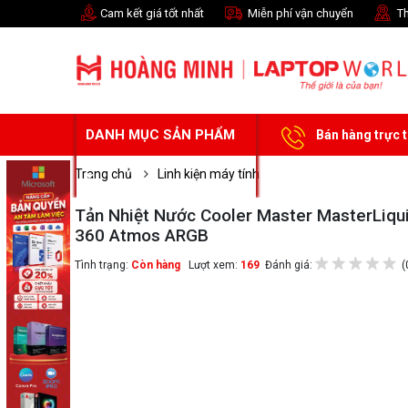
Cam kết giá tốt nhất
Miễn phí vận chuyển
Th
DANH MỤC SẢN PHẨM
Bán hàng trực 
Trang chủ
Linh kiện máy tính
Tản Nhiệt Nước Cooler Master MasterLiqu
360 Atmos ARGB
Tình trạng:
Còn hàng
Lượt xem:
169
Đánh giá:
(