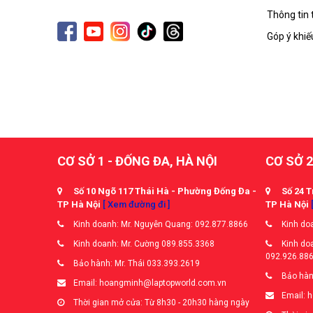
Thông tin 
Góp ý khiế
CƠ SỞ 1 - ĐỐNG ĐA, HÀ NỘI
CƠ SỞ 2
Số 10 Ngõ 117 Thái Hà - Phường Đống Đa -
Số 24 T
TP Hà Nội
[ Xem đường đi ]
TP Hà Nội
Kinh doanh: Mr. Nguyễn Quang: 092.877.8866
Kinh doa
Kinh doanh: Mr. Cường 089.855.3368
Kinh doa
092.926.88
Bảo hành: Mr. Thái 033.393.2619
Bảo hàn
Email: hoangminh@laptopworld.com.vn
Email: 
Thời gian mở cửa: Từ 8h30 - 20h30 hàng ngày