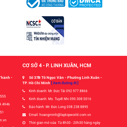
CƠ SỞ 4 - P. LINH XUÂN, HCM
Thành -
Số 37B Tô Ngọc Vân - Phường Linh Xuân -
TP. Hồ Chí Minh
[ Xem đường đi ]
Kinh doanh: Mr. Đức Tài 092.977.8866
5555
Kinh doanh: Ms. Tuyết Nhi 090.308.5016
9.4946
Bảo hành: Mr. Đức Long 038.238.8895
651
Email: hoangminh@laptopworld.com.vn
m.vn
Thời gian mở cửa: Từ 8h30 - 20h30 hàng ngày