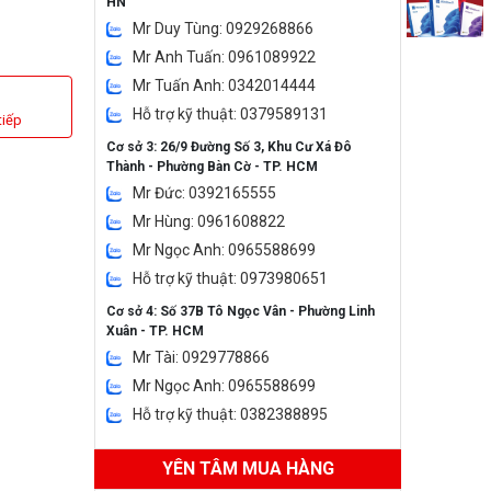
HN
Mr Duy Tùng: 0929268866
Mr Anh Tuấn: 0961089922
Mr Tuấn Anh: 0342014444
Hỗ trợ kỹ thuật: 0379589131
tiếp
Cơ sở 3: 26/9 Đường Số 3, Khu Cư Xá Đô
Thành - Phường Bàn Cờ - TP. HCM
Mr Đức: 0392165555
Mr Hùng: 0961608822
Mr Ngọc Anh: 0965588699
Hỗ trợ kỹ thuật: 0973980651
Cơ sở 4: Số 37B Tô Ngọc Vân - Phường Linh
Xuân - TP. HCM
Mr Tài: 0929778866
Mr Ngọc Anh: 0965588699
Hỗ trợ kỹ thuật: 0382388895
YÊN TÂM MUA HÀNG