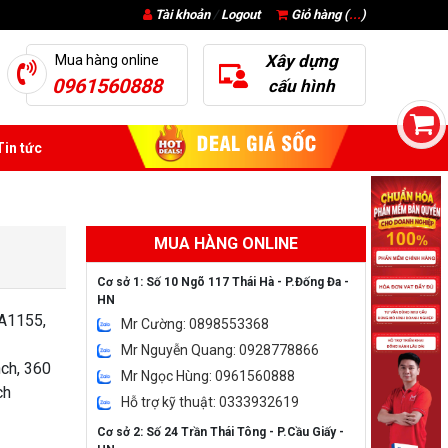
Tài khoản
/
Logout
Giỏ hàng (
...
)
Xây dựng
Mua hàng online
0961560888
cấu hình
in tức
MUA HÀNG ONLINE
Cơ sở 1: Số 10 Ngõ 117 Thái Hà - P.Đống Đa -
HN
A1155,
Mr Cường: 0898553368
Mr Nguyễn Quang: 0928778866
nch, 360
Mr Ngọc Hùng: 0961560888
ch
Hỗ trợ kỹ thuật: 0333932619
Cơ sở 2: Số 24 Trần Thái Tông - P.Cầu Giấy -