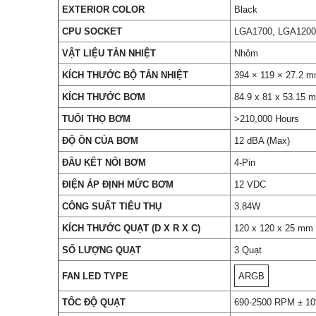
EXTERIOR COLOR
Black
CPU SOCKET
LGA1700, LGA1200
VẬT LIỆU TẢN NHIỆT
Nhôm
KÍCH THƯỚC BỘ TẢN NHIỆT
394 × 119 × 27.2 mm
KÍCH THƯỚC BƠM
84.9 x 81 x 53.15 m
TUỔI THỌ BƠM
>210,000 Hours
ĐỘ ỒN CỦA BƠM
12 dBA (Max)
ĐẦU KẾT NỐI BƠM
4-Pin
ĐIỆN ÁP ĐỊNH MỨC BƠM
12 VDC
CÔNG SUẤT TIÊU THỤ
3.84W
KÍCH THƯỚC QUẠT (D X R X C)
120 x 120 x 25 mm /
SỐ LƯỢNG QUẠT
3 Quạt
FAN LED TYPE
ARGB
TỐC ĐỘ QUẠT
690-2500 RPM ± 1