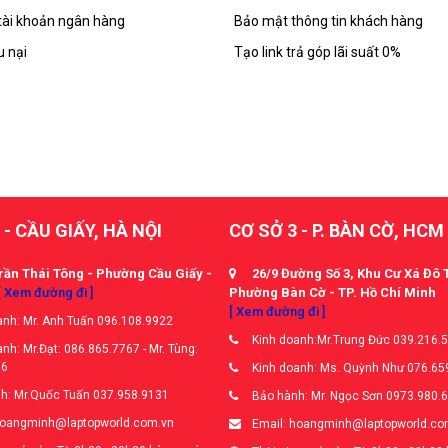
tài khoản ngân hàng
Bảo mật thông tin khách hàng
u nại
Tạo link trả góp lãi suất 0%
 - CẦU GIẤY, HÀ NỘI
CƠ SỞ 3 - P. BÀN CỜ, HCM
rần Thái Tông - Phường Cầu Giấy -
26/9 Đường Số 3, Khu Cư Xá Đô 
[ Xem đường đi ]
Phường Bàn Cờ - TP. Hồ Chí Minh
[ Xem đường đi ]
nh: Mr. Anh Tuấn 096.108.9922
Kinh doanh:Mr.Trung Đức 039.216.
nh: Mr.Đạt: 086.865.7767 - Mr. Tùng:
66
Kinh doanh: Ms. Quỳnh Như 076.65
h: Mr.Quốc Tuấn 037.958.9131
Bảo hành: Mr. Ngọc Sơn 0973.980.
hoangminh@laptopworld.com.vn
Email: hoangminh@laptopworld.co