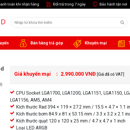
anh toán khi nhận hàng
Đổi trả trong 7 ngày
Bảo hành tận nơi
tuyến
Bán hàng trả góp
Khuyến mại
T
id
Giá khuyến mại
2.990.000 VNĐ
[Giá đã có VAT]
0)
CPU Socket LGA1700, LGA1200, LGA1151, LGA1150, LG
LGA1156, AM5, AM4
Kích thước Rad 394 × 119 × 27.2 mm / 15.5 × 4.7 × 1.1 i
Kích thước bơm 84.9 x 81 x 53.15 mm / 3.3 x 3.2 x 2.1 in
Kích thước quạt 120 x 120 x 25 mm / 4.7 x 4.7 x 1 inch
Loại LED ARGB