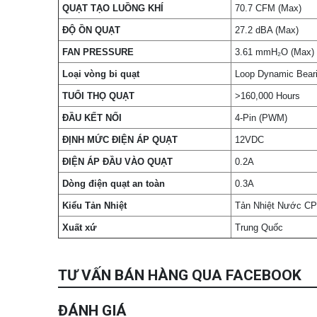
QUẠT TẠO LUỒNG KHÍ
70.7 CFM (Max)
ĐỘ ỒN QUẠT
27.2 dBA (Max)
FAN PRESSURE
3.61 mmH₂O (Max)
Loại vòng bi quạt
Loop Dynamic Bear
TUỔI THỌ QUẠT
>160,000 Hours
ĐẦU KẾT NỐI
4-Pin (PWM)
ĐỊNH MỨC ĐIỆN ÁP QUẠT
12VDC
ĐIỆN ÁP ĐẦU VÀO QUẠT
0.2A
Dòng điện quạt an toàn
0.3A
Kiểu Tản Nhiệt
Tản Nhiệt Nước C
Xuất xứ
Trung Quốc
TƯ VẤN BÁN HÀNG QUA FACEBOOK
ĐÁNH GIÁ