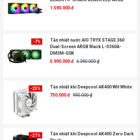
1.590.000 đ
Tản nhiệt nước AIO TRYX STAGE 360
-7%
Dual-Screen ARGB Black L-S360A-
DM3M-G0K
5.990.000 đ
6.390.000 ₫
Tản nhiệt khí Deepcool AK400 WH White
-25%
750.000 đ
990.000 ₫
Tản nhiệt khí Deepcool AK400 Zero Dark
-21%