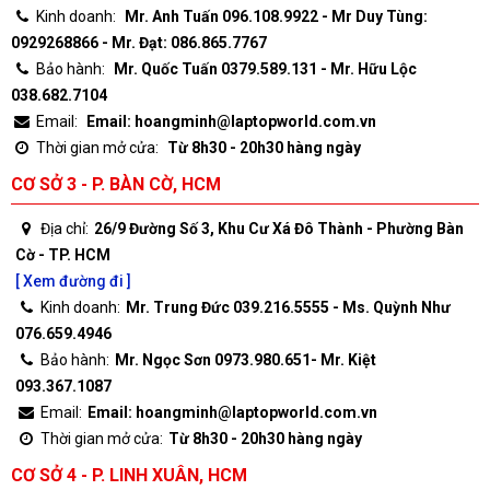
Kinh doanh:
Mr. Anh Tuấn 096.108.9922 - Mr Duy Tùng:
0929268866 - Mr. Đạt: 086.865.7767
Bảo hành:
Mr. Quốc Tuấn 0379.589.131 - Mr. Hữu Lộc
038.682.7104
Email:
Email: hoangminh@laptopworld.com.vn
Thời gian mở cửa:
Từ 8h30 - 20h30 hàng ngày
CƠ SỞ 3 - P. BÀN CỜ, HCM
Địa chỉ:
26/9 Đường Số 3, Khu Cư Xá Đô Thành - Phường Bàn
Cờ - TP. HCM
[ Xem đường đi ]
Kinh doanh:
Mr. Trung Đức 039.216.5555 - Ms. Quỳnh Như
076.659.4946
Bảo hành:
Mr. Ngọc Sơn 0973.980.651- Mr. Kiệt
093.367.1087
Email:
Email: hoangminh@laptopworld.com.vn
Thời gian mở cửa:
Từ 8h30 - 20h30 hàng ngày
CƠ SỞ 4 - P. LINH XUÂN, HCM