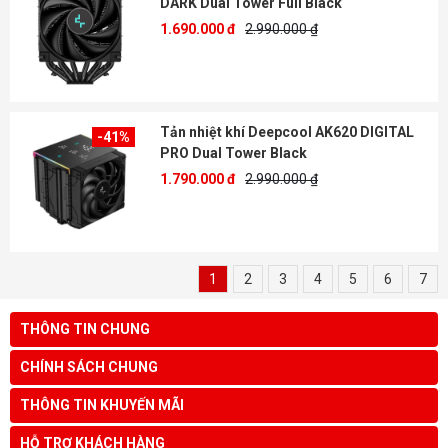
DARK Dual Tower Full Black
1.690.000 đ
2.990.000 ₫
Tản nhiệt khí Deepcool AK620 DIGITAL
-41%
PRO Dual Tower Black
1.790.000 đ
2.990.000 ₫
1
2
3
4
5
6
7
THÔNG TIN CHUNG
CHÍNH SÁCH CHUNG
THÔNG TIN KHUYẾN MÃI
HỖ TRỢ KHÁCH HÀNG