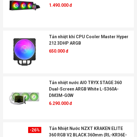
1.490.000 đ
Tản nhiệt khí CPU Cooler Master Hyper
212 3DHP ARGB
650.000 đ
Tản nhiệt nước AIO TRYX STAGE 360
Dual-Screen ARGB White L-S360A-
DM3M-G0W
6.290.000 đ
Tản Nhiệt Nước NZXT KRAKEN ELITE
-26%
360 RGB V2 BLACK 360mm (RL-KR36E-