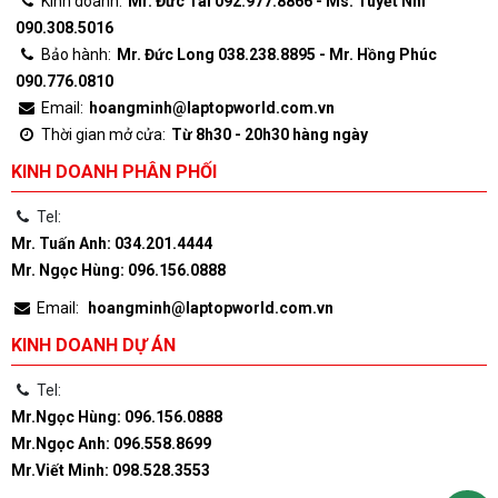
Kinh doanh:
Mr. Đức Tài 092.977.8866 - Ms. Tuyết Nhi
090.308.5016
Bảo hành:
Mr. Đức Long 038.238.8895 - Mr. Hồng Phúc
090.776.0810
Email:
hoangminh@laptopworld.com.vn
Thời gian mở cửa:
Từ 8h30 - 20h30 hàng ngày
KINH DOANH PHÂN PHỐI
Tel:
Mr. Tuấn Anh: 034.201.4444
Mr. Ngọc Hùng: 096.156.0888
Email:
hoangminh@laptopworld.com.vn
KINH DOANH DỰ ÁN
Tel:
Mr.Ngọc Hùng: 096.156.0888
Mr.Ngọc Anh: 096.558.8699
Mr.Viết Minh: 098.528.3553