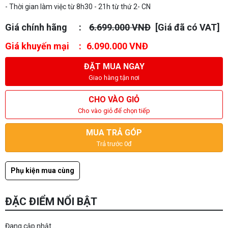
- Thời gian làm việc từ 8h30 - 21h từ thứ 2- CN
Giá chính hãng
6.699.000 VNĐ
[Giá đã có VAT]
Giá khuyến mại
6.090.000 VNĐ
ĐẶT MUA NGAY
Giao hàng tận nơi
CHO VÀO GIỎ
Cho vào giỏ để chọn tiếp
MUA TRẢ GÓP
Trả trước 0đ
Phụ kiện mua cùng
ĐẶC ĐIỂM NỔI BẬT
Đang cập nhật...