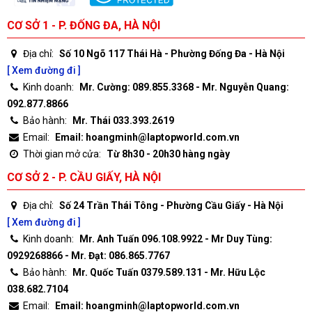
CƠ SỞ 1 - P. ĐỐNG ĐA, HÀ NỘI
Địa chỉ:
Số 10 Ngõ 117 Thái Hà - Phường Đống Đa - Hà Nội
[ Xem đường đi ]
Kinh doanh:
Mr. Cường: 089.855.3368 - Mr. Nguyễn Quang:
092.877.8866
Bảo hành:
Mr. Thái 033.393.2619
Email:
Email: hoangminh@laptopworld.com.vn
Thời gian mở cửa:
Từ 8h30 - 20h30 hàng ngày
CƠ SỞ 2 - P. CẦU GIẤY, HÀ NỘI
Địa chỉ:
Số 24 Trần Thái Tông - Phường Cầu Giấy - Hà Nội
[ Xem đường đi ]
Kinh doanh:
Mr. Anh Tuấn 096.108.9922 - Mr Duy Tùng:
0929268866 - Mr. Đạt: 086.865.7767
Bảo hành:
Mr. Quốc Tuấn 0379.589.131 - Mr. Hữu Lộc
038.682.7104
Email:
Email: hoangminh@laptopworld.com.vn