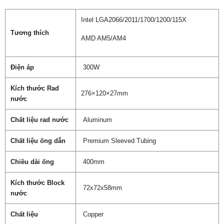
Intel LGA2066/2011/1700/1200/115X
Tương thích
AMD AM5/AM4
Điện áp
300W
Kích thước Rad
276×120×27mm
nước
Chất liệu rad nước
Aluminum
Chất liệu ống dẫn
Premium Sleeved Tubing
Chiều dài ống
400mm
Kích thước Block
72x72x58mm
nước
Chất liệu
Copper