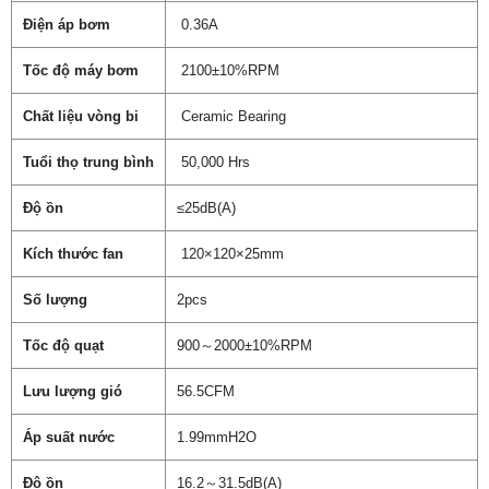
Điện áp bơm
0.36A
Tốc độ máy bơm
2100±10%RPM
Chất liệu vòng bi
Ceramic Bearing
Tuổi thọ trung bình
50,000 Hrs
Độ ồn
≤25dB(A)
Kích thước fan
120×120×25mm
Số lượng
2pcs
Tốc độ quạt
900～2000±10%RPM
Lưu lượng gió
56.5CFM
Áp suất nước
1.99mmH2O
Độ ồn
16.2～31.5dB(A)