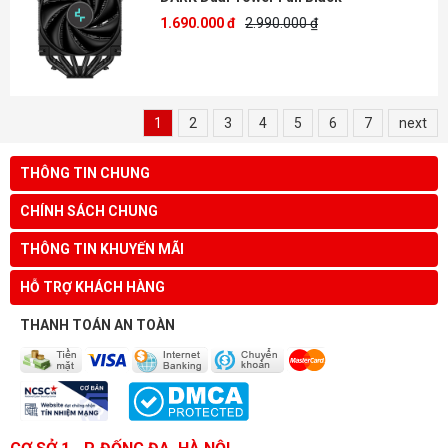
1.690.000 đ
2.990.000 ₫
1
2
3
4
5
6
7
next
THÔNG TIN CHUNG
CHÍNH SÁCH CHUNG
THÔNG TIN KHUYẾN MÃI
HỖ TRỢ KHÁCH HÀNG
THANH TOÁN AN TOÀN