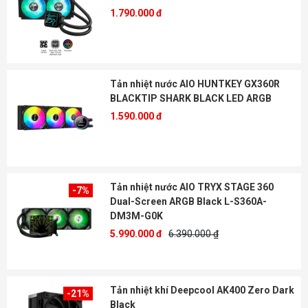
1.790.000 đ
Tản nhiệt nước AIO HUNTKEY GX360R
BLACKTIP SHARK BLACK LED ARGB
1.590.000 đ
Tản nhiệt nước AIO TRYX STAGE 360
-7%
Dual-Screen ARGB Black L-S360A-
DM3M-G0K
5.990.000 đ
6.390.000 ₫
Tản nhiệt khí Deepcool AK400 Zero Dark
-21%
Black