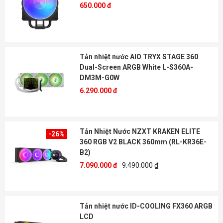
650.000 đ
Tản nhiệt nước AIO TRYX STAGE 360
Dual-Screen ARGB White L-S360A-
DM3M-G0W
6.290.000 đ
Tản Nhiệt Nước NZXT KRAKEN ELITE
-26%
360 RGB V2 BLACK 360mm (RL-KR36E-
B2)
7.090.000 đ
9.490.000 ₫
Tản nhiệt nước ID-COOLING FX360 ARGB
LCD