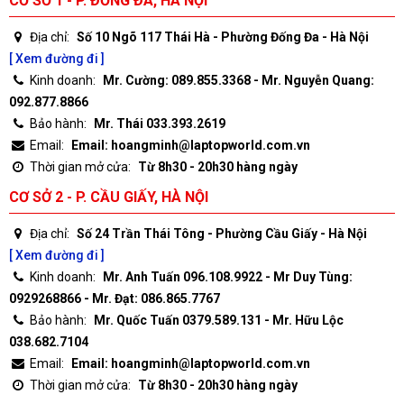
CƠ SỞ 1 - P. ĐỐNG ĐA, HÀ NỘI
Địa chỉ:
Số 10 Ngõ 117 Thái Hà - Phường Đống Đa - Hà Nội
[ Xem đường đi ]
Kinh doanh:
Mr. Cường: 089.855.3368 - Mr. Nguyễn Quang:
092.877.8866
Bảo hành:
Mr. Thái 033.393.2619
Email:
Email: hoangminh@laptopworld.com.vn
Thời gian mở cửa:
Từ 8h30 - 20h30 hàng ngày
CƠ SỞ 2 - P. CẦU GIẤY, HÀ NỘI
Địa chỉ:
Số 24 Trần Thái Tông - Phường Cầu Giấy - Hà Nội
[ Xem đường đi ]
Kinh doanh:
Mr. Anh Tuấn 096.108.9922 - Mr Duy Tùng:
0929268866 - Mr. Đạt: 086.865.7767
Bảo hành:
Mr. Quốc Tuấn 0379.589.131 - Mr. Hữu Lộc
038.682.7104
Email:
Email: hoangminh@laptopworld.com.vn
Thời gian mở cửa:
Từ 8h30 - 20h30 hàng ngày