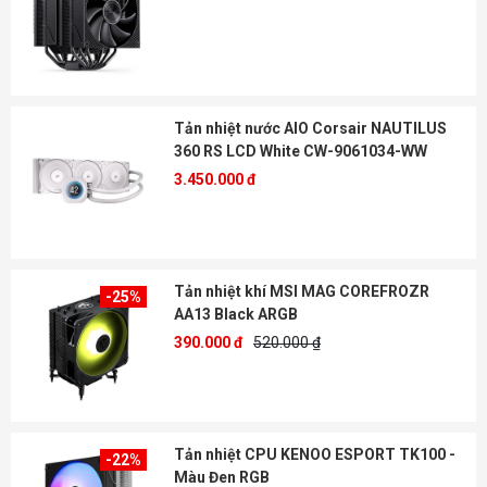
Tản nhiệt nước AIO Corsair NAUTILUS
360 RS LCD White CW-9061034-WW
3.450.000 đ
Tản nhiệt khí MSI MAG COREFROZR
-25%
AA13 Black ARGB
390.000 đ
520.000 ₫
Tản nhiệt CPU KENOO ESPORT TK100 -
-22%
Màu Đen RGB