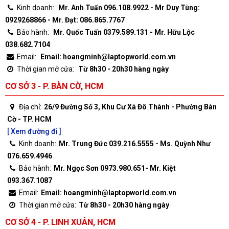
Kinh doanh:
Mr. Anh Tuấn 096.108.9922 - Mr Duy Tùng:
0929268866 - Mr. Đạt: 086.865.7767
Bảo hành:
Mr. Quốc Tuấn 0379.589.131 - Mr. Hữu Lộc
038.682.7104
Email:
Email: hoangminh@laptopworld.com.vn
Thời gian mở cửa:
Từ 8h30 - 20h30 hàng ngày
CƠ SỞ 3 - P. BÀN CỜ, HCM
Địa chỉ:
26/9 Đường Số 3, Khu Cư Xá Đô Thành - Phường Bàn
Cờ - TP. HCM
[ Xem đường đi ]
Kinh doanh:
Mr. Trung Đức 039.216.5555 - Ms. Quỳnh Như
076.659.4946
Bảo hành:
Mr. Ngọc Sơn 0973.980.651- Mr. Kiệt
093.367.1087
Email:
Email: hoangminh@laptopworld.com.vn
Thời gian mở cửa:
Từ 8h30 - 20h30 hàng ngày
CƠ SỞ 4 - P. LINH XUÂN, HCM