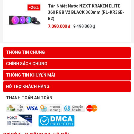
Tản Nhiệt Nước NZXT KRAKEN ELITE
-26%
360 RGB V2 BLACK 360mm (RL-KR36E-
B2)
7.090.000 đ
9.490.000 ₫
THÔNG TIN CHUNG
CHÍNH SÁCH CHUNG
THÔNG TIN KHUYẾN MÃI
HỖ TRỢ KHÁCH HÀNG
THANH TOÁN AN TOÀN