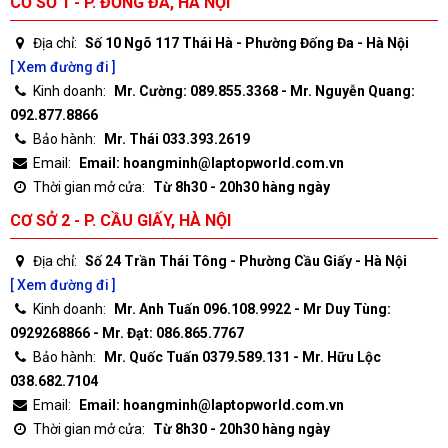
CƠ SỞ 1 - P. ĐỐNG ĐA, HÀ NỘI
Địa chỉ:
Số 10 Ngõ 117 Thái Hà - Phường Đống Đa - Hà Nội
[ Xem đường đi ]
Kinh doanh:
Mr. Cường: 089.855.3368 - Mr. Nguyễn Quang:
092.877.8866
Bảo hành:
Mr. Thái 033.393.2619
Email:
Email: hoangminh@laptopworld.com.vn
Thời gian mở cửa:
Từ 8h30 - 20h30 hàng ngày
CƠ SỞ 2 - P. CẦU GIẤY, HÀ NỘI
Địa chỉ:
Số 24 Trần Thái Tông - Phường Cầu Giấy - Hà Nội
[ Xem đường đi ]
Kinh doanh:
Mr. Anh Tuấn 096.108.9922 - Mr Duy Tùng:
0929268866 - Mr. Đạt: 086.865.7767
Bảo hành:
Mr. Quốc Tuấn 0379.589.131 - Mr. Hữu Lộc
038.682.7104
Email:
Email: hoangminh@laptopworld.com.vn
Thời gian mở cửa:
Từ 8h30 - 20h30 hàng ngày