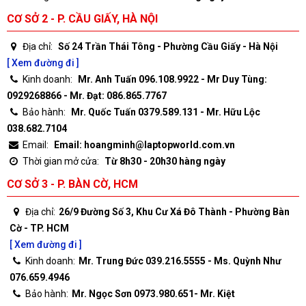
CƠ SỞ 2 - P. CẦU GIẤY, HÀ NỘI
Địa chỉ:
Số 24 Trần Thái Tông - Phường Cầu Giấy - Hà Nội
[ Xem đường đi ]
Kinh doanh:
Mr. Anh Tuấn 096.108.9922 - Mr Duy Tùng:
0929268866 - Mr. Đạt: 086.865.7767
Bảo hành:
Mr. Quốc Tuấn 0379.589.131 - Mr. Hữu Lộc
038.682.7104
Email:
Email: hoangminh@laptopworld.com.vn
Thời gian mở cửa:
Từ 8h30 - 20h30 hàng ngày
CƠ SỞ 3 - P. BÀN CỜ, HCM
Địa chỉ:
26/9 Đường Số 3, Khu Cư Xá Đô Thành - Phường Bàn
Cờ - TP. HCM
[ Xem đường đi ]
Kinh doanh:
Mr. Trung Đức 039.216.5555 - Ms. Quỳnh Như
076.659.4946
Bảo hành:
Mr. Ngọc Sơn 0973.980.651- Mr. Kiệt