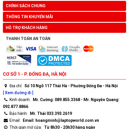
CHÍNH SÁCH CHUNG
THÔNG TIN KHUYẾN MÃI
HỖ TRỢ KHÁCH HÀNG
THANH TOÁN AN TOÀN
CƠ SỞ 1 - P. ĐỐNG ĐA, HÀ NỘI
Địa chỉ:
Số 10 Ngõ 117 Thái Hà - Phường Đống Đa - Hà Nội
[ Xem đường đi ]
Kinh doanh:
Mr. Cường: 089.855.3368 - Mr. Nguyễn Quang:
092.877.8866
Bảo hành:
Mr. Thái 033.393.2619
Email:
Email: hoangminh@laptopworld.com.vn
Thời gian mở cửa:
Từ 8h30 - 20h30 hàng ngày