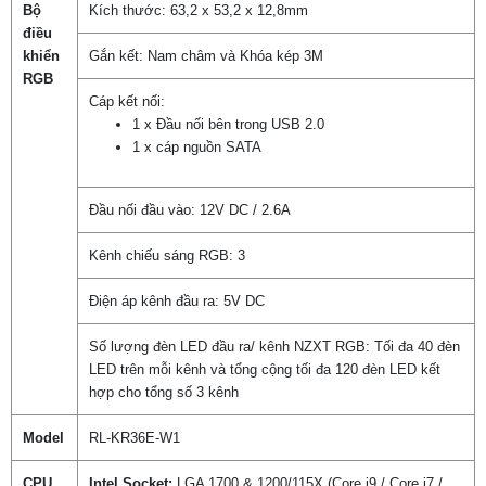
Bộ
Kích thước: 63,2 x 53,2 x 12,8mm
điều
khiển
Gắn kết: Nam châm và Khóa kép 3M
RGB
Cáp kết nối:
1 x Đầu nối bên trong USB 2.0
1 x cáp nguồn SATA
Đầu nối đầu vào: 12V DC / 2.6A
Kênh chiếu sáng RGB: 3
Điện áp kênh đầu ra: 5V DC
Số lượng đèn LED đầu ra/ kênh NZXT RGB: Tối đa 40 đèn
LED trên mỗi kênh và tổng cộng tối đa 120 đèn LED kết
hợp cho tổng số 3 kênh
Model
RL-KR36E-W1
CPU
Intel Socket:
LGA 1700 & 1200/115X (Core i9 / Core i7 /