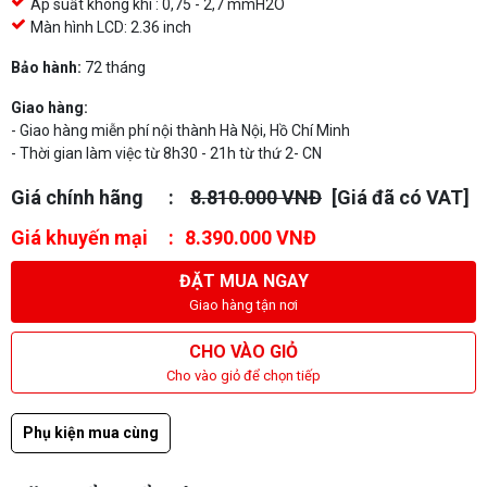
Áp suất không khí : 0,75 - 2,7 mmH2O
Màn hình LCD: 2.36 inch
Bảo hành:
72 tháng
Giao hàng:
- Giao hàng miễn phí nội thành Hà Nội, Hồ Chí Minh
- Thời gian làm việc từ 8h30 - 21h từ thứ 2- CN
Giá chính hãng
8.810.000 VNĐ
[Giá đã có VAT]
Giá khuyến mại
8.390.000 VNĐ
ĐẶT MUA NGAY
Giao hàng tận nơi
CHO VÀO GIỎ
Cho vào giỏ để chọn tiếp
Phụ kiện mua cùng