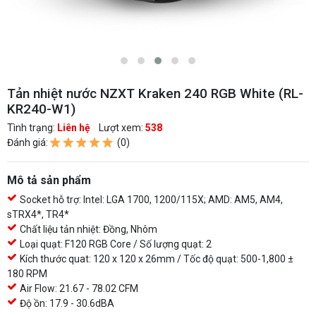
Tản nhiệt nước NZXT Kraken 240 RGB White (RL-
KR240-W1)
Tình trạng:
Liên hệ
Lượt xem:
538
Đánh giá:
(0)
Mô tả sản phẩm
Socket hỗ trợ: Intel: LGA 1700, 1200/115X; AMD: AM5, AM4,
sTRX4*, TR4*
Chất liệu tản nhiệt: Đồng, Nhôm
Loại quạt: F120 RGB Core / Số lượng quạt: 2
Kích thước quat: 120 x 120 x 26mm / Tốc độ quạt: 500-1,800 ±
180 RPM
Air Flow: 21.67 - 78.02 CFM
Độ ồn: 17.9 - 30.6dBA