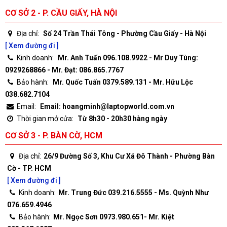
CƠ SỞ 2 - P. CẦU GIẤY, HÀ NỘI
Địa chỉ:
Số 24 Trần Thái Tông - Phường Cầu Giấy - Hà Nội
[ Xem đường đi ]
Kinh doanh:
Mr. Anh Tuấn 096.108.9922 - Mr Duy Tùng:
0929268866 - Mr. Đạt: 086.865.7767
Bảo hành:
Mr. Quốc Tuấn 0379.589.131 - Mr. Hữu Lộc
038.682.7104
Email:
Email: hoangminh@laptopworld.com.vn
Thời gian mở cửa:
Từ 8h30 - 20h30 hàng ngày
CƠ SỞ 3 - P. BÀN CỜ, HCM
Địa chỉ:
26/9 Đường Số 3, Khu Cư Xá Đô Thành - Phường Bàn
Cờ - TP. HCM
[ Xem đường đi ]
Kinh doanh:
Mr. Trung Đức 039.216.5555 - Ms. Quỳnh Như
076.659.4946
Bảo hành:
Mr. Ngọc Sơn 0973.980.651- Mr. Kiệt