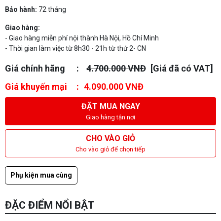
Bảo hành:
72 tháng
Giao hàng:
- Giao hàng miễn phí nội thành Hà Nội, Hồ Chí Minh
- Thời gian làm việc từ 8h30 - 21h từ thứ 2- CN
Giá chính hãng
4.700.000 VNĐ
[Giá đã có VAT]
Giá khuyến mại
4.090.000 VNĐ
ĐẶT MUA NGAY
Giao hàng tận nơi
CHO VÀO GIỎ
Cho vào giỏ để chọn tiếp
Phụ kiện mua cùng
ĐẶC ĐIỂM NỔI BẬT