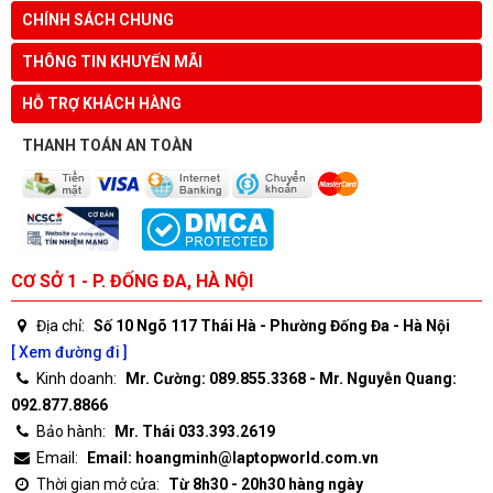
CHÍNH SÁCH CHUNG
THÔNG TIN KHUYẾN MÃI
HỖ TRỢ KHÁCH HÀNG
THANH TOÁN AN TOÀN
CƠ SỞ 1 - P. ĐỐNG ĐA, HÀ NỘI
Địa chỉ:
Số 10 Ngõ 117 Thái Hà - Phường Đống Đa - Hà Nội
[ Xem đường đi ]
Kinh doanh:
Mr. Cường: 089.855.3368 - Mr. Nguyễn Quang:
092.877.8866
Bảo hành:
Mr. Thái 033.393.2619
Email:
Email: hoangminh@laptopworld.com.vn
Thời gian mở cửa:
Từ 8h30 - 20h30 hàng ngày