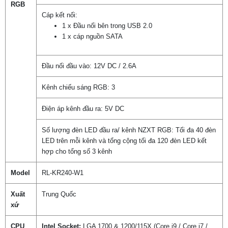
RGB
Cáp kết nối:
1 x Đầu nối bên trong USB 2.0
1 x cáp nguồn SATA
Đầu nối đầu vào: 12V DC / 2.6A
Kênh chiếu sáng RGB: 3
Điện áp kênh đầu ra: 5V DC
Số lượng đèn LED đầu ra/ kênh NZXT RGB: Tối đa 40 đèn
LED trên mỗi kênh và tổng cộng tối đa 120 đèn LED kết
hợp cho tổng số 3 kênh
Model
RL-KR240-W1
Xuất
Trung Quốc
xứ
CPU
Intel Socket:
LGA 1700 & 1200/115X (Core i9 / Core i7 /