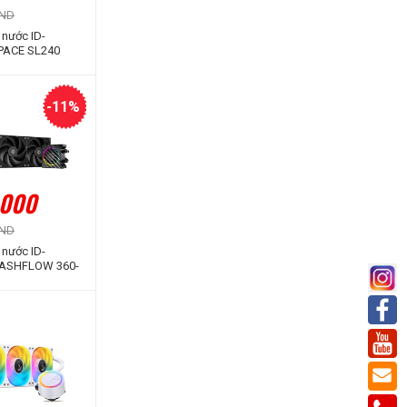
VND
 nước ID-
PACE SL240
 Hình LCD Hiển
ố)
-11%
.000
VND
 nước ID-
ASHFLOW 360-