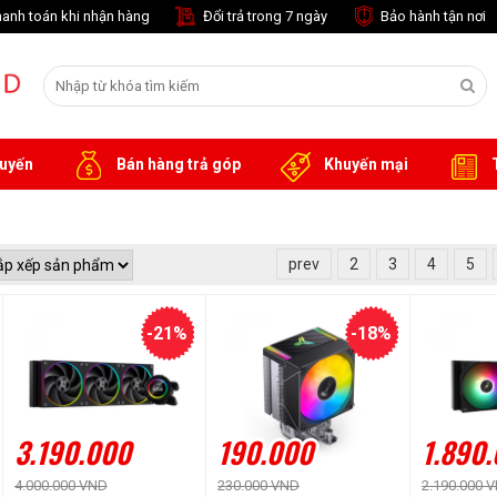
anh toán khi nhận hàng
Đổi trả trong 7 ngày
Bảo hành tận nơi
tuyến
Bán hàng trả góp
Khuyến mại
T
prev
2
3
4
5
-21%
-18%
3.190.000
190.000
1.890
4.000.000 VND
230.000 VND
2.190.000 