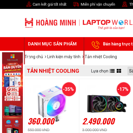
Cam kết giá tốt nhất
Miễn phí vận chuyển
Th
DANH MỤC SẢN PHẨM
Bán hàng trực 
Trang chủ
Linh kiện máy tính
Tản nhiệt Cooling
TẢN NHIỆT COOLING
Lựa chọn
-35%
-17%
360.000
2.490.000
550.000 VND
3.000.000 VND