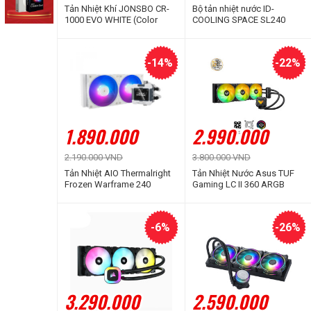
Tản Nhiệt Khí JONSBO CR-
Bộ tản nhiệt nước ID-
1000 EVO WHITE (Color
COOLING SPACE SL240
RGB)
ARGB (Màn hình LCD hiển
thị thông số)
-14%
-22%
1.890.000
2.990.000
2.190.000 VND
3.800.000 VND
Tản Nhiệt AIO Thermalright
Tản Nhiệt Nước Asus TUF
Frozen Warframe 240
Gaming LC II 360 ARGB
WHITE ARGB
-6%
-26%
3.290.000
2.590.000