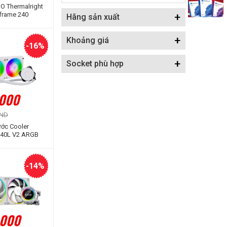
IO Thermalright
frame 240
+
Hãng sản xuất
GB
+
Khoảng giá
-16%
+
Socket phù hợp
.000
VND
ước Cooler
240L V2 ARGB
ION
-14%
.000