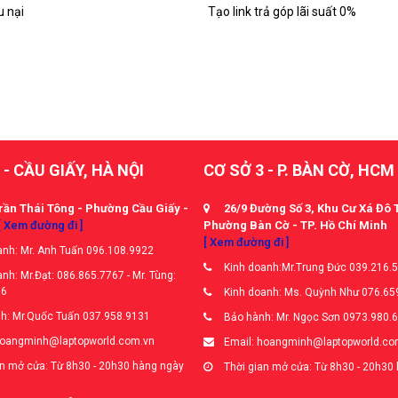
u nại
Tạo link trả góp lãi suất 0%
 - CẦU GIẤY, HÀ NỘI
CƠ SỞ 3 - P. BÀN CỜ, HCM
rần Thái Tông - Phường Cầu Giấy -
26/9 Đường Số 3, Khu Cư Xá Đô 
[ Xem đường đi ]
Phường Bàn Cờ - TP. Hồ Chí Minh
[ Xem đường đi ]
nh: Mr. Anh Tuấn 096.108.9922
Kinh doanh:Mr.Trung Đức 039.216.
nh: Mr.Đạt: 086.865.7767 - Mr. Tùng:
66
Kinh doanh: Ms. Quỳnh Như 076.65
h: Mr.Quốc Tuấn 037.958.9131
Bảo hành: Mr. Ngọc Sơn 0973.980.
hoangminh@laptopworld.com.vn
Email: hoangminh@laptopworld.co
n mở cửa: Từ 8h30 - 20h30 hàng ngày
Thời gian mở cửa: Từ 8h30 - 20h30