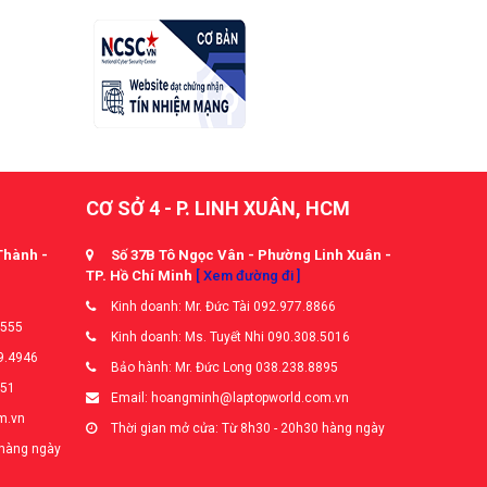
CƠ SỞ 4 - P. LINH XUÂN, HCM
Thành -
Số 37B Tô Ngọc Vân - Phường Linh Xuân -
TP. Hồ Chí Minh
[ Xem đường đi ]
Kinh doanh: Mr. Đức Tài 092.977.8866
5555
Kinh doanh: Ms. Tuyết Nhi 090.308.5016
9.4946
Bảo hành: Mr. Đức Long 038.238.8895
651
Email: hoangminh@laptopworld.com.vn
m.vn
Thời gian mở cửa: Từ 8h30 - 20h30 hàng ngày
 hàng ngày