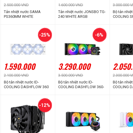
2.500.000 VND
1.600.000 VND
3.000.000 
Tản nhiệt nước SAMA
Tản nhiệt nước JONSBO TG-
Bộ tản nhiệt
PS360MM WHITE
240 WHITE ARGB
COOLING S
White (Màn
Thị Thông S
-25%
-6%
1.590.000
3.290.000
2.050
2.100.000 VND
3.500.000 VND
2.300.000 
Bộ tản nhiệt nước ID-
Bộ tản nhiệt nước ID-
Bộ tản nhiệt
COOLING DASHFLOW 360
COOLING DASHFLOW 360-
COOLING D
BASIC White
XT ARGB
XT LITE
-12%