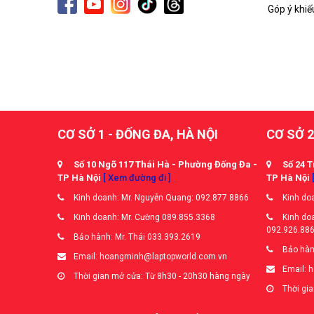
Góp ý khiế
CƠ SỞ 1 - ĐỐNG ĐA, HÀ NỘI
CƠ SỞ 2
Số 10 Ngõ 117 Thái Hà - Phường Đống Đa -
Số 24 T
TP Hà Nội
[ Xem đường đi ]
TP Hà Nội
Kinh doanh: Mr. Nguyễn Quang: 092.877.8866
Kinh doa
Kinh doanh: Mr. Cường 089.855.3368
Kinh doa
092.926.88
Bảo hành: Mr. Thái 033.393.2619
Bảo hàn
Email: hoangminh@laptopworld.com.vn
Email: 
Thời gian mở cửa: Từ 8h30 - 20h30 hàng ngày
Thời gia