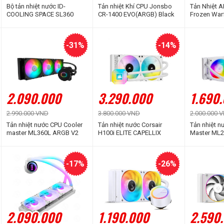
Bộ tản nhiệt nước ID-
Tản nhiệt Khí CPU Jonsbo
Tản Nhiệt A
COOLING SPACE SL360
CR-1400 EVO(ARGB) Black
Frozen War
ARGB (Màn hình LCD hiển
BLACK AR
thị thông số)
-31%
-14%
2.090.000
3.290.000
1.690
2.990.000 VND
3.800.000 VND
2.000.000 
Tản nhiệt nước CPU Cooler
Tản nhiệt nước Corsair
Tản nhiệt n
master ML360L ARGB V2
H100i ELITE CAPELLIX
Master ML
WHITE (CW-9060050-WW)
WHITE EDIT
-17%
-26%
2.090.000
1.190.000
2.590