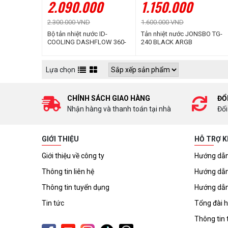
2.090.000
1.150.000
2.300.000 VND
1.600.000 VND
Bộ tản nhiệt nước ID-
Tản nhiệt nước JONSBO TG-
COOLING DASHFLOW 360-
240 BLACK ARGB
XT LITE White
Lựa chọn
CHÍNH SÁCH GIAO HÀNG
ĐỔ
Nhận hàng và thanh toán tại nhà
Đổi
GIỚI THIỆU
HỖ TRỢ 
Giới thiệu về công ty
Hướng dẫn
Thông tin liên hệ
Hướng dẫn
Thông tin tuyển dụng
Hướng dẫn
Tin tức
Tổng đài h
Thông tin 