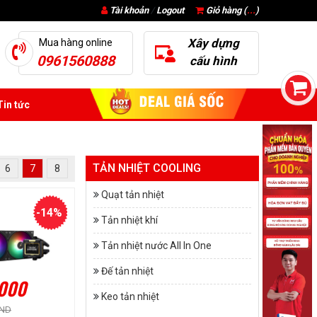
Tài khoản
/
Logout
Giỏ hàng (
...
)
Xây dựng
Mua hàng online
0961560888
cấu hình
in tức
TẢN NHIỆT COOLING
6
7
8
Quạt tản nhiệt
-14%
Tản nhiệt khí
Tản nhiệt nước All In One
Đế tản nhiệt
.000
Keo tản nhiệt
VND