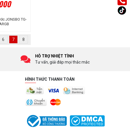
.000
nước JONSBO TG-
 ARGB
6
7
8
HỖ TRỢ NHIỆT TÌNH
Tư vấn, giải đáp mọi thắc mắc
HÌNH THỨC THANH TOÁN