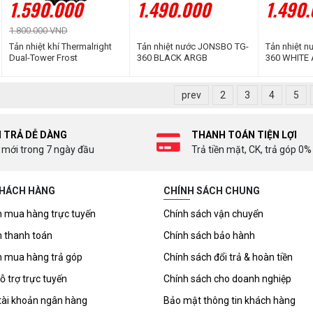
1.590.000
1.490.000
1.490
1.800.000 VND
Tản nhiệt khí Thermalright
Tản nhiệt nước JONSBO TG-
Tản nhiệt 
Dual-Tower Frost
360 BLACK ARGB
360 WHITE
Commander 140 Black
prev
2
3
4
5
I TRẢ DỄ DÀNG
THANH TOÁN TIỆN LỢI
 mới trong 7 ngày đầu
Trả tiền mặt, CK, trả góp 0%
KHÁCH HÀNG
CHÍNH SÁCH CHUNG
 mua hàng trực tuyến
Chính sách vận chuyển
 thanh toán
Chính sách bảo hành
 mua hàng trả góp
Chính sách đổi trả & hoàn tiền
ỗ trợ trực tuyến
Chính sách cho doanh nghiệp
tài khoản ngân hàng
Bảo mật thông tin khách hàng