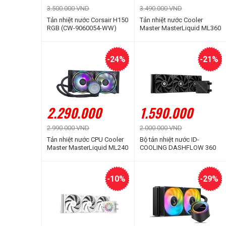
3.500.000 VND
3.490.000 VND
Tản nhiệt nước Corsair H150
Tản nhiệt nước Cooler
RGB (CW-9060054-WW)
Master MasterLiquid ML360
ILLUSION ARGB Gen 2
-24%
-21%
2.290.000
1.590.000
2.990.000 VND
2.000.000 VND
Tản nhiệt nước CPU Cooler
Bộ tản nhiệt nước ID-
Master MasterLiquid ML240
COOLING DASHFLOW 360
ILLUSION ARGB
BASIC Black
-10%
-29%