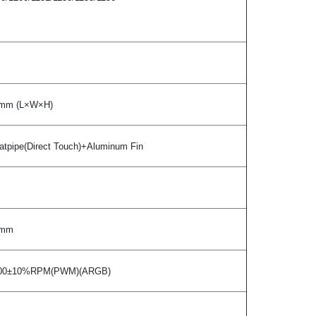
mm (L×W×H)
ipe(Direct Touch)+Aluminum Fin
5mm
00±10%RPM(PWM)(ARGB)