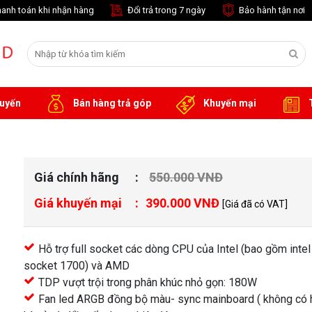
anh toán khi nhận hàng
Đổi trả trong 7 ngày
Bảo hành tận nơi
tuyến
Bán hàng trả góp
Khuyến mại
T
Giá chính hãng
550.000 VNĐ
Giá khuyến mại
390.000 VNĐ
[Giá đã có VAT]
Hỗ trợ full socket các dòng CPU của Intel (bao gồm intel
socket 1700) và AMD
TDP vượt trội trong phân khúc nhỏ gọn: 180W
Fan led ARGB đồng bộ màu- sync mainboard ( không có 