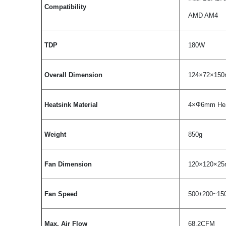
Compatibility
AMD AM4
TDP
180W
Overall Dimension
124×72×150
Heatsink Material
4×Ф6mm Heatp
Weight
850g
Fan Dimension
120×120×2
Fan Speed
500±200~15
Max. Air Flow
68.2CFM