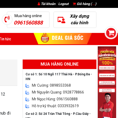
Tài khoản
/
Logout
Giỏ hàng (
...
)
Xây dựng
Mua hàng online
0961560888
cấu hình
in tức
MUA HÀNG ONLINE
Cơ sở 1: Số 10 Ngõ 117 Thái Hà - P.Đống Đa -
HN
Mr Cường: 0898553368
Mr Nguyễn Quang: 0928778866
 12
Mr Ngọc Hùng: 0961560888
Hỗ trợ kỹ thuật: 0333932619
hub đi
Cơ sở 2: Số 24 Trần Thái Tông - P.Cầu Giấy -