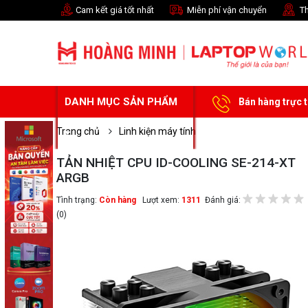
Cam kết giá tốt nhất
Miễn phí vận chuyển
Th
DANH MỤC SẢN PHẨM
Bán hàng trực 
Trang chủ
Linh kiện máy tính
TẢN NHIỆT CPU ID-COOLING SE-214-XT
ARGB
Tình trạng:
Còn hàng
Lượt xem:
1311
Đánh giá:
(0)