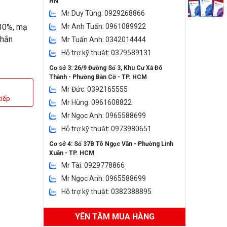
HN
Mr Duy Tùng: 0929268866
 30%, mạ
Mr Anh Tuấn: 0961089922
chắn
Mr Tuấn Anh: 0342014444
Hỗ trợ kỹ thuật: 0379589131
Cơ sở 3: 26/9 Đường Số 3, Khu Cư Xá Đô
Thành - Phường Bàn Cờ - TP. HCM
Mr Đức: 0392165555
tiếp
Mr Hùng: 0961608822
Mr Ngọc Anh: 0965588699
Hỗ trợ kỹ thuật: 0973980651
Cơ sở 4: Số 37B Tô Ngọc Vân - Phường Linh
Xuân - TP. HCM
Mr Tài: 0929778866
Mr Ngọc Anh: 0965588699
Hỗ trợ kỹ thuật: 0382388895
YÊN TÂM MUA HÀNG