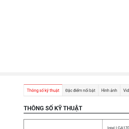
Thông số kỹ thuật
Đặc điểm nổi bật
Hình ảnh
Vi
THÔNG SỐ KỸ THUẬT
Intel LGA1700