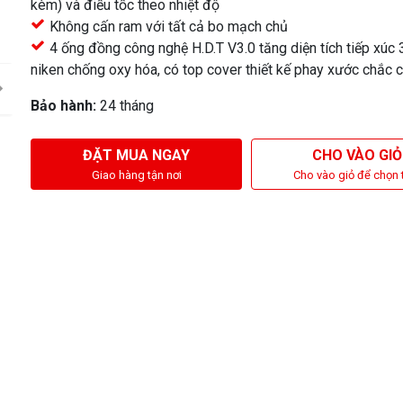
kèm) và điều tốc theo nhiệt độ
Không cấn ram với tất cả bo mạch chủ
4 ống đồng công nghệ H.D.T V3.0 tăng diện tích tiếp xúc
niken chống oxy hóa, có top cover thiết kế phay xước chắc 
Bảo hành:
24 tháng
ĐẶT MUA NGAY
CHO VÀO GIỎ
Giao hàng tận nơi
Cho vào giỏ để chọn 