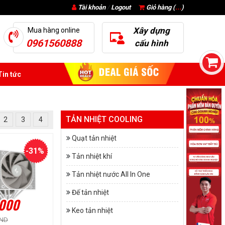
Tài khoản
/
Logout
Giỏ hàng (
...
)
Xây dựng
Mua hàng online
0961560888
cấu hình
in tức
TẢN NHIỆT COOLING
2
3
4
Quạt tản nhiệt
-31%
Tản nhiệt khí
Tản nhiệt nước All In One
Đế tản nhiệt
.000
Keo tản nhiệt
VND