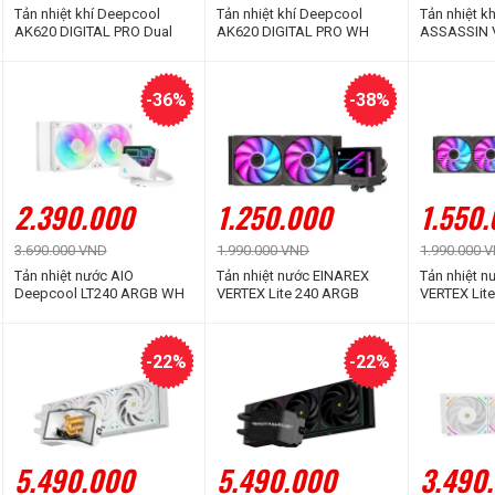
Tản nhiệt khí Deepcool
Tản nhiệt khí Deepcool
Tản nhiệt k
AK620 DIGITAL PRO Dual
AK620 DIGITAL PRO WH
ASSASSIN 
Tower Black
Dual Tower White
White
-36%
-38%
2.390.000
1.250.000
1.550
3.690.000 VND
1.990.000 VND
1.990.000 
Tản nhiệt nước AIO
Tản nhiệt nước EINAREX
Tản nhiệt 
Deepcool LT240 ARGB WH
VERTEX Lite 240 ARGB
VERTEX Lit
White
(Black/ White)
(Black/ Whi
-22%
-22%
5.490.000
5.490.000
3.490