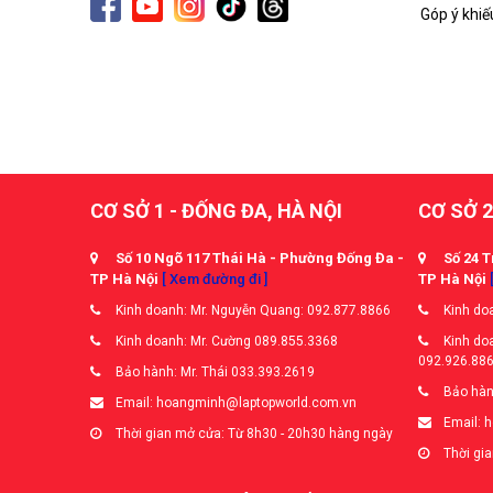
Góp ý khiế
CƠ SỞ 1 - ĐỐNG ĐA, HÀ NỘI
CƠ SỞ 2
Số 10 Ngõ 117 Thái Hà - Phường Đống Đa -
Số 24 T
TP Hà Nội
[ Xem đường đi ]
TP Hà Nội
Kinh doanh: Mr. Nguyễn Quang: 092.877.8866
Kinh doa
Kinh doanh: Mr. Cường 089.855.3368
Kinh doa
092.926.88
Bảo hành: Mr. Thái 033.393.2619
Bảo hàn
Email: hoangminh@laptopworld.com.vn
Email: 
Thời gian mở cửa: Từ 8h30 - 20h30 hàng ngày
Thời gia