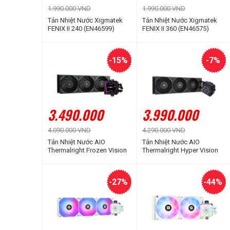
1.990.000 VND
1.990.000 VND
Tản Nhiệt Nước Xigmatek
Tản Nhiệt Nước Xigmatek
FENIX II 240 (EN46599)
FENIX II 360 (EN46575)
-15%
-7%
3.490.000
3.990.000
4.090.000 VND
4.290.000 VND
Tản Nhiệt Nước AIO
Tản Nhiệt Nước AIO
Thermalright Frozen Vision
Thermalright Hyper Vision
360 V2 Black
360 Black ARGB
-27%
-44%