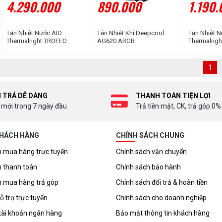
4.290.000
890.000
1.190
Tản Nhiệt Nước AIO
Tản Nhiệt Khí Deepcool
Tản Nhiệt 
Thermalright TROFEO
AG620 ARGB
Thermalrig
VISION 360 BLACK ARGB
240 BLACK
1
I TRẢ DỄ DÀNG
THANH TOÁN TIỆN LỢI
 mới trong 7 ngày đầu
Trả tiền mặt, CK, trả góp 0%
KHÁCH HÀNG
CHÍNH SÁCH CHUNG
 mua hàng trực tuyến
Chính sách vận chuyển
 thanh toán
Chính sách bảo hành
 mua hàng trả góp
Chính sách đổi trả & hoàn tiền
ỗ trợ trực tuyến
Chính sách cho doanh nghiệp
tài khoản ngân hàng
Bảo mật thông tin khách hàng