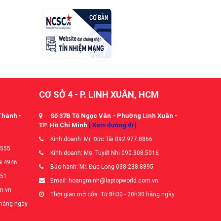
CƠ SỞ 4 - P. LINH XUÂN, HCM
Thành -
Số 37B Tô Ngọc Vân - Phường Linh Xuân -
TP. Hồ Chí Minh
[ Xem đường đi ]
Kinh doanh: Mr. Đức Tài 092.977.8866
5555
Kinh doanh: Ms. Tuyết Nhi 090.308.5016
9.4946
Bảo hành: Mr. Đức Long 038.238.8895
651
Email: hoangminh@laptopworld.com.vn
m.vn
Thời gian mở cửa: Từ 8h30 - 20h30 hàng ngày
 hàng ngày