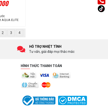
.000
Nước
ht AQUA ELITE
 ARGB V3
2
3
4
HỖ TRỢ NHIỆT TÌNH
Tư vấn, giải đáp mọi thắc mắc
HÌNH THỨC THANH TOÁN