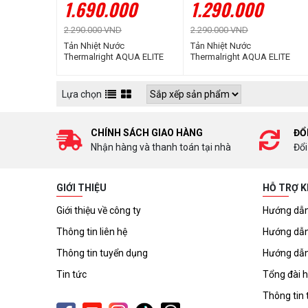
1.690.000
1.290.000
2.290.000 VND
2.290.000 VND
Tản Nhiệt Nước
Tản Nhiệt Nước
Thermalright AQUA ELITE
Thermalright AQUA ELITE
360 WHITE ARGB V3
240 WHITE ARGB V3
Lựa chọn
CHÍNH SÁCH GIAO HÀNG
ĐỔ
Nhận hàng và thanh toán tại nhà
Đổi
GIỚI THIỆU
HỖ TRỢ 
Giới thiệu về công ty
Hướng dẫn
Thông tin liên hệ
Hướng dẫn
Thông tin tuyển dụng
Hướng dẫn
Tin tức
Tổng đài h
Thông tin 