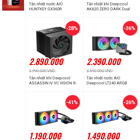
Tản nhiệt nước AIO
Tản nhiệt khí Deepcool
HUNTKEY GX360R
AK620 ZERO DARK Dual
BLACKTIP SHARK BLACK
Tower Full Black
LED ARGB
-28%
-36%
2.890.000
2.390.000
3.990.000 VND
3.690.000 VND
Tản nhiệt khí Deepcool
Tản nhiệt nước AIO
ASSASSIN IV VC VISION R-
Deepcool LT240 ARGB
ASN4-BKNVMD-G
Black
-41%
-26%
1.190.000
1.490.000