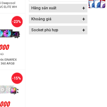
hí Deepcool
VC ELITE WH
+
Hãng sản xuất
+
Khoảng giá
-23%
+
Socket phù hợp
.000
VND
nước EINAREX
e 360 ARGB
te)
-15%
.000