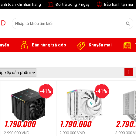
anh toán khi nhận hàng
Đổi trả trong 7 ngày
Bảo hành tận nơi
tuyến
Bán hàng trả góp
Khuyến mại
T
1
-41%
-41%
1.790.000
1.790.000
2.790
2.990.000 VND
2.990.000 VND
3.990.000 