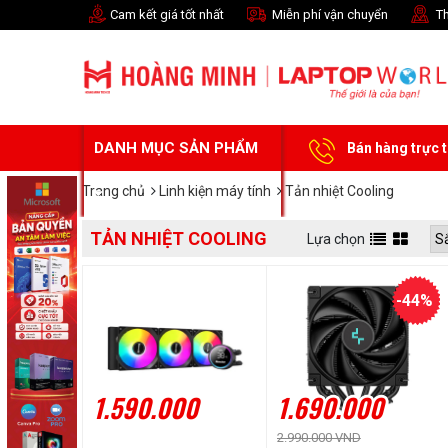
Cam kết giá tốt nhất
Miễn phí vận chuyển
Th
DANH MỤC SẢN PHẨM
Bán hàng trực 
Trang chủ
Linh kiện máy tính
Tản nhiệt Cooling
TẢN NHIỆT COOLING
Lựa chọn
-44%
1.590.000
1.690.000
2.990.000 VND