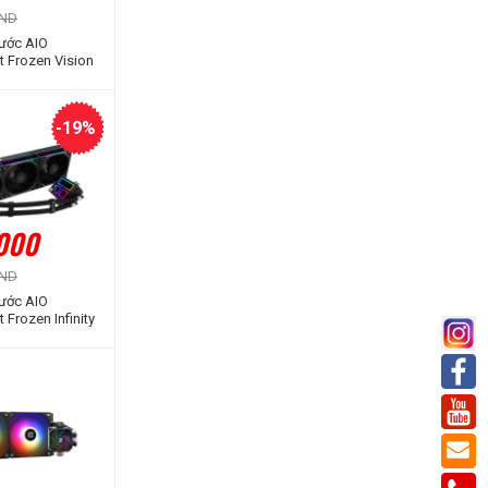
VND
Nước AIO
t Frozen Vision
te
-19%
.000
VND
Nước AIO
 Frozen Infinity
ARGB