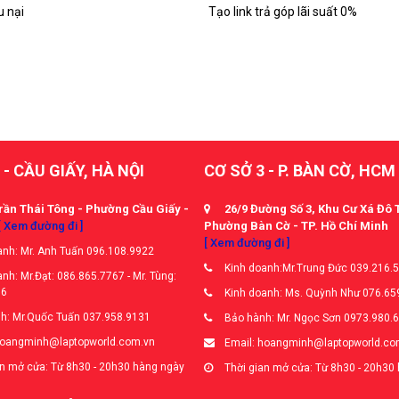
u nại
Tạo link trả góp lãi suất 0%
 - CẦU GIẤY, HÀ NỘI
CƠ SỞ 3 - P. BÀN CỜ, HCM
rần Thái Tông - Phường Cầu Giấy -
26/9 Đường Số 3, Khu Cư Xá Đô 
[ Xem đường đi ]
Phường Bàn Cờ - TP. Hồ Chí Minh
[ Xem đường đi ]
nh: Mr. Anh Tuấn 096.108.9922
Kinh doanh:Mr.Trung Đức 039.216.
nh: Mr.Đạt: 086.865.7767 - Mr. Tùng:
66
Kinh doanh: Ms. Quỳnh Như 076.65
h: Mr.Quốc Tuấn 037.958.9131
Bảo hành: Mr. Ngọc Sơn 0973.980.
hoangminh@laptopworld.com.vn
Email: hoangminh@laptopworld.co
n mở cửa: Từ 8h30 - 20h30 hàng ngày
Thời gian mở cửa: Từ 8h30 - 20h30