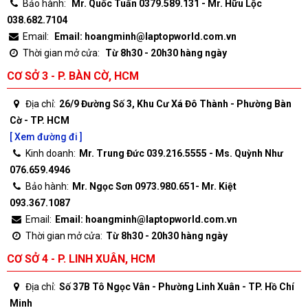
Bảo hành:
Mr. Quốc Tuấn 0379.589.131 - Mr. Hữu Lộc
038.682.7104
Email:
Email: hoangminh@laptopworld.com.vn
Thời gian mở cửa:
Từ 8h30 - 20h30 hàng ngày
CƠ SỞ 3 - P. BÀN CỜ, HCM
Địa chỉ:
26/9 Đường Số 3, Khu Cư Xá Đô Thành - Phường Bàn
Cờ - TP. HCM
[ Xem đường đi ]
Kinh doanh:
Mr. Trung Đức 039.216.5555 - Ms. Quỳnh Như
076.659.4946
Bảo hành:
Mr. Ngọc Sơn 0973.980.651- Mr. Kiệt
093.367.1087
Email:
Email: hoangminh@laptopworld.com.vn
Thời gian mở cửa:
Từ 8h30 - 20h30 hàng ngày
CƠ SỞ 4 - P. LINH XUÂN, HCM
Địa chỉ:
Số 37B Tô Ngọc Vân - Phường Linh Xuân - TP. Hồ Chí
Minh