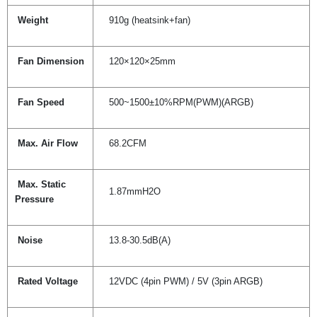
Weight
910g (heatsink+fan)
Fan Dimension
120×120×25mm
Fan Speed
500~1500±10%RPM(PWM)(ARGB)
Max. Air Flow
68.2CFM
Max. Static
1.87mmH2O
Pressure
Noise
13.8-30.5dB(A)
Rated Voltage
12VDC (4pin PWM) / 5V (3pin ARGB)