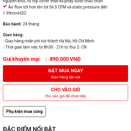
nguyên khối, có top cover thiết kế phay xước chắc chắn
Air flow tốt hơn lên tới 56.5 CFM và static pressure đến
1.99mmH2O
Bảo hành:
24 tháng
Giao hàng:
- Giao hàng miễn phí nội thành Hà Nội, Hồ Chí Minh
- Thời gian làm việc từ 8h30 - 21h từ thứ 2- CN
Giá khuyến mại
890.000 VNĐ
ĐẶT MUA NGAY
Giao hàng tận nơi
CHO VÀO GIỎ
Cho vào giỏ để chọn tiếp
Phụ kiện mua cùng
ĐẶC ĐIỂM NỔI BẬT