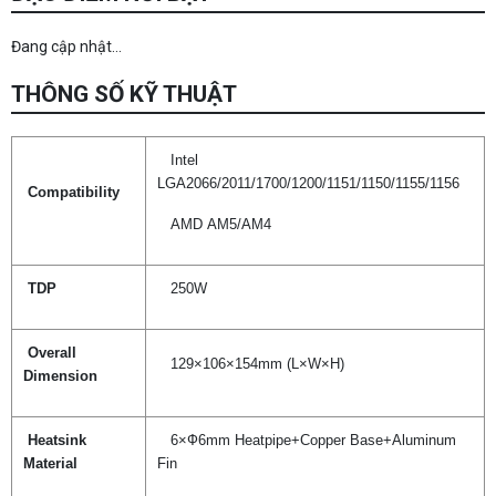
Đang cập nhật...
THÔNG SỐ KỸ THUẬT
Intel
LGA2066/2011/1700/1200/1151/1150/1155/1156
Compatibility
AMD AM5/AM4
TDP
250W
Overall
129×106×154mm (L×W×H)
Dimension
Heatsink
6×Ф6mm Heatpipe+Copper Base+Aluminum
Material
Fin