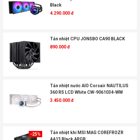
Black
4.290.000 đ
Tản nhiệt CPU JONSBO CA90 BLACK
890.000 đ
Tản nhiệt nước AIO Corsair NAUTILUS
360 RS LCD White CW-9061034-WW
3.450.000 đ
Tản nhiệt khí MSI MAG COREFROZR
-25%
AA13 Black ARGB