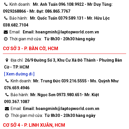
Kinh doanh:
Mr. Anh Tuấn 096.108.9922 - Mr Duy Tùng:
0929268866 - Mr. Đạt: 086.865.7767
Bảo hành:
Mr. Quốc Tuấn 0379.589.131 - Mr. Hữu Lộc
038.682.7104
Email:
Email: hoangminh@laptopworld.com.vn
Thời gian mở cửa:
Từ 8h30 - 20h30 hàng ngày
CƠ SỞ 3 - P. BÀN CỜ, HCM
Địa chỉ:
26/9 Đường Số 3, Khu Cư Xá Đô Thành - Phường Bàn
Cờ - TP. HCM
[ Xem đường đi ]
Kinh doanh:
Mr. Trung Đức 039.216.5555 - Ms. Quỳnh Như
076.659.4946
Bảo hành:
Mr. Ngọc Sơn 0973.980.651- Mr. Kiệt
093.367.1087
Email:
Email: hoangminh@laptopworld.com.vn
Thời gian mở cửa:
Từ 8h30 - 20h30 hàng ngày
CƠ SỞ 4 - P. LINH XUÂN, HCM