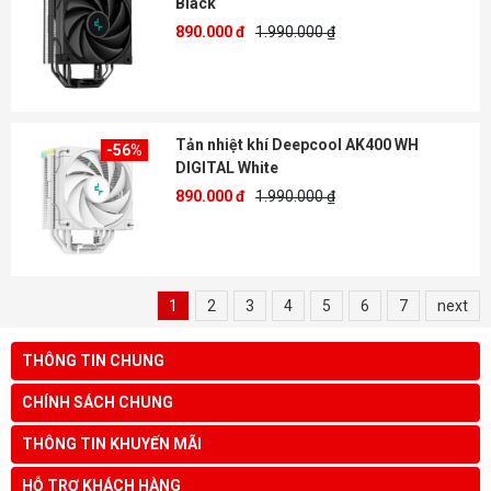
Black
890.000 đ
1.990.000 ₫
Tản nhiệt khí Deepcool AK400 WH
-56%
DIGITAL White
890.000 đ
1.990.000 ₫
1
2
3
4
5
6
7
next
THÔNG TIN CHUNG
CHÍNH SÁCH CHUNG
THÔNG TIN KHUYẾN MÃI
HỖ TRỢ KHÁCH HÀNG