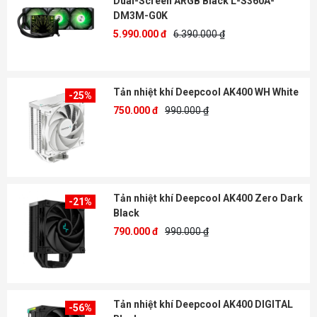
Dual-Screen ARGB Black L-S360A-
DM3M-G0K
5.990.000 đ
6.390.000 ₫
Tản nhiệt khí Deepcool AK400 WH White
-25%
750.000 đ
990.000 ₫
Tản nhiệt khí Deepcool AK400 Zero Dark
-21%
Black
790.000 đ
990.000 ₫
Tản nhiệt khí Deepcool AK400 DIGITAL
-56%