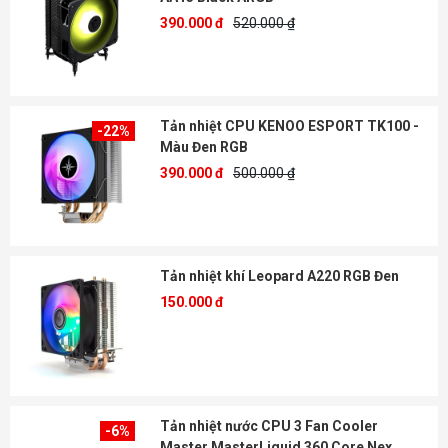
390.000 đ
520.000 ₫
Tản nhiệt CPU KENOO ESPORT TK100 -
-22%
Màu Đen RGB
390.000 đ
500.000 ₫
Tản nhiệt khí Leopard A220 RGB Đen
150.000 đ
Tản nhiệt nước CPU 3 Fan Cooler
-6%
Master MasterLiquid 360 Core Nex