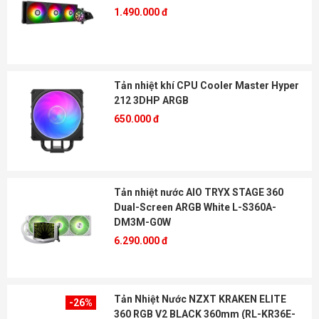
1.490.000 đ
Tản nhiệt khí CPU Cooler Master Hyper
212 3DHP ARGB
650.000 đ
Tản nhiệt nước AIO TRYX STAGE 360
Dual-Screen ARGB White L-S360A-
DM3M-G0W
6.290.000 đ
Tản Nhiệt Nước NZXT KRAKEN ELITE
-26%
360 RGB V2 BLACK 360mm (RL-KR36E-