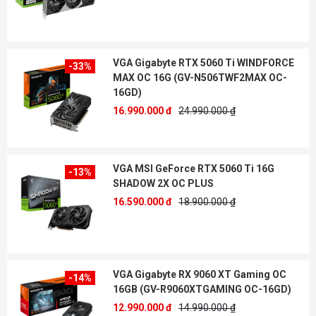
VGA Gigabyte RTX 5060 Ti WINDFORCE
-33%
MAX OC 16G (GV-N506TWF2MAX OC-
16GD)
16.990.000 đ
24.990.000 ₫
VGA MSI GeForce RTX 5060 Ti 16G
-13%
SHADOW 2X OC PLUS
16.590.000 đ
18.900.000 ₫
VGA Gigabyte RX 9060 XT Gaming OC
-14%
16GB (GV-R9060XTGAMING OC-16GD)
12.990.000 đ
14.990.000 ₫