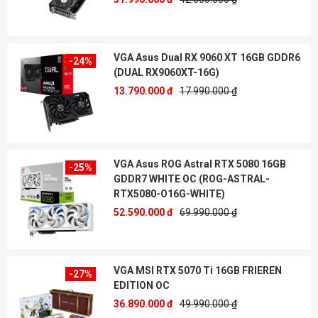
VGA Asus Dual RX 9060 XT 16GB GDDR6
-24%
(DUAL RX9060XT-16G)
13.790.000 đ
17.990.000 ₫
VGA Asus ROG Astral RTX 5080 16GB
-25%
GDDR7 WHITE OC (ROG-ASTRAL-
RTX5080-O16G-WHITE)
52.590.000 đ
69.990.000 ₫
VGA MSI RTX 5070 Ti 16GB FRIEREN
-27%
EDITION OC
36.890.000 đ
49.990.000 ₫