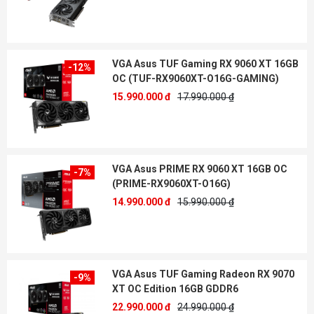
VGA Asus TUF Gaming RX 9060 XT 16GB
-12%
OC (TUF-RX9060XT-O16G-GAMING)
15.990.000 đ
17.990.000 ₫
VGA Asus PRIME RX 9060 XT 16GB OC
-7%
(PRIME-RX9060XT-O16G)
14.990.000 đ
15.990.000 ₫
VGA Asus TUF Gaming Radeon RX 9070
-9%
XT OC Edition 16GB GDDR6
22.990.000 đ
24.990.000 ₫