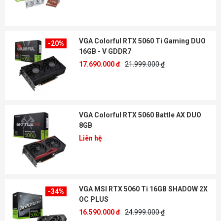
VGA Colorful RTX 5060 Ti Gaming DUO
-20%
16GB - V GDDR7
17.690.000 đ
21.999.000 ₫
VGA Colorful RTX 5060 Battle AX DUO
8GB
Liên hệ
VGA MSI RTX 5060 Ti 16GB SHADOW 2X
-34%
OC PLUS
16.590.000 đ
24.999.000 ₫