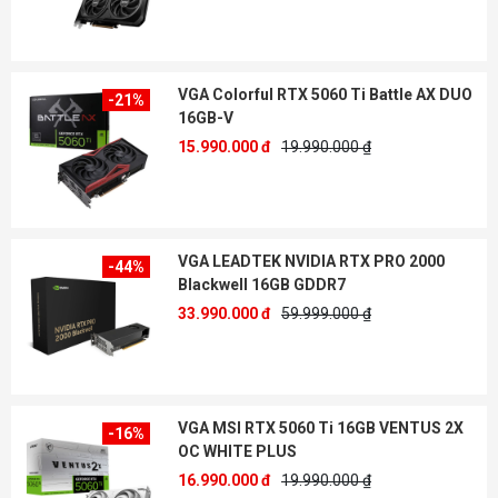
VGA Colorful RTX 5060 Ti Battle AX DUO
-21%
16GB-V
15.990.000 đ
19.990.000 ₫
VGA LEADTEK NVIDIA RTX PRO 2000
-44%
Blackwell 16GB GDDR7
33.990.000 đ
59.999.000 ₫
VGA MSI RTX 5060 Ti 16GB VENTUS 2X
-16%
OC WHITE PLUS
16.990.000 đ
19.990.000 ₫