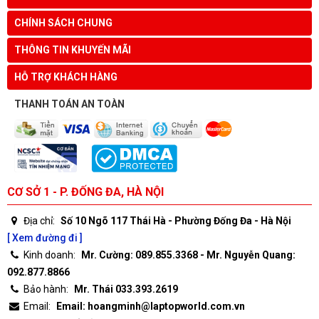
CHÍNH SÁCH CHUNG
THÔNG TIN KHUYẾN MÃI
HỖ TRỢ KHÁCH HÀNG
THANH TOÁN AN TOÀN
CƠ SỞ 1 - P. ĐỐNG ĐA, HÀ NỘI
Địa chỉ:
Số 10 Ngõ 117 Thái Hà - Phường Đống Đa - Hà Nội
[ Xem đường đi ]
Kinh doanh:
Mr. Cường: 089.855.3368 - Mr. Nguyễn Quang:
092.877.8866
Bảo hành:
Mr. Thái 033.393.2619
Email:
Email: hoangminh@laptopworld.com.vn