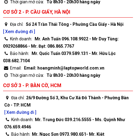
Thời gian mở cửa:
Từ 8h30 - 20h30 hàng ngày
CƠ SỞ 2 - P. CẦU GIẤY, HÀ NỘI
Địa chỉ:
Số 24 Trần Thái Tông - Phường Cầu Giấy - Hà Nội
[ Xem đường đi ]
Kinh doanh:
Mr. Anh Tuấn 096.108.9922 - Mr Duy Tùng:
0929268866 - Mr. Đạt: 086.865.7767
Bảo hành:
Mr. Quốc Tuấn 0379.589.131 - Mr. Hữu Lộc
038.682.7104
Email:
Email: hoangminh@laptopworld.com.vn
Thời gian mở cửa:
Từ 8h30 - 20h30 hàng ngày
CƠ SỞ 3 - P. BÀN CỜ, HCM
Địa chỉ:
26/9 Đường Số 3, Khu Cư Xá Đô Thành - Phường Bàn
Cờ - TP. HCM
[ Xem đường đi ]
Kinh doanh:
Mr. Trung Đức 039.216.5555 - Ms. Quỳnh Như
076.659.4946
Bảo hành:
Mr. Ngọc Sơn 0973.980.651- Mr. Kiệt