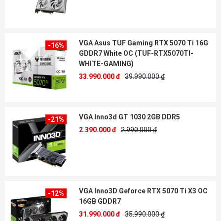
VGA Asus TUF Gaming RTX 5070 Ti 16G
-16%
GDDR7 White OC (TUF-RTX5070TI-
WHITE-GAMING)
33.990.000 đ
39.990.000 ₫
VGA Inno3d GT 1030 2GB DDR5
-21%
2.390.000 đ
2.990.000 ₫
VGA Inno3D Geforce RTX 5070 Ti X3 OC
-12%
16GB GDDR7
31.990.000 đ
35.990.000 ₫