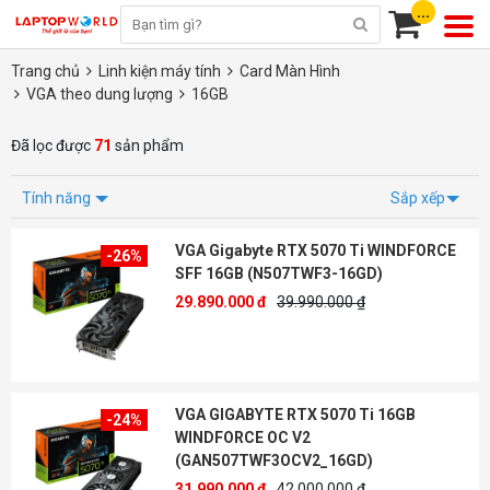
...
Trang chủ
Linh kiện máy tính
Card Màn Hình
VGA theo dung lượng
16GB
Đã lọc được
71
sản phẩm
Tính năng
Sắp xếp
VGA Gigabyte RTX 5070 Ti WINDFORCE
-26%
SFF 16GB (N507TWF3-16GD)
29.890.000 đ
39.990.000 ₫
VGA GIGABYTE RTX 5070 Ti 16GB
-24%
WINDFORCE OC V2
(GAN507TWF3OCV2_16GD)
31.990.000 đ
42.000.000 ₫