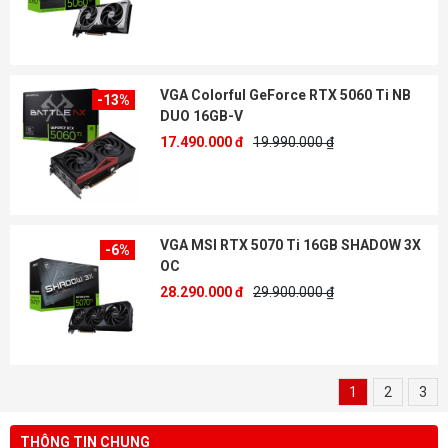
VGA Colorful GeForce RTX 5060 Ti NB
-13%
DUO 16GB-V
17.490.000 đ
19.990.000 ₫
VGA MSI RTX 5070 Ti 16GB SHADOW 3X
-6%
OC
28.290.000 đ
29.900.000 ₫
1
2
3
THÔNG TIN CHUNG