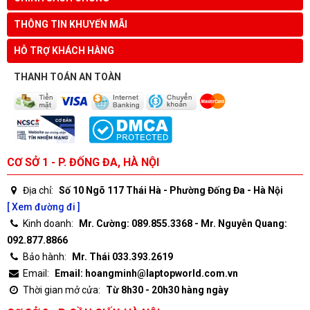
THÔNG TIN KHUYẾN MÃI
HỖ TRỢ KHÁCH HÀNG
THANH TOÁN AN TOÀN
CƠ SỞ 1 - P. ĐỐNG ĐA, HÀ NỘI
Địa chỉ:
Số 10 Ngõ 117 Thái Hà - Phường Đống Đa - Hà Nội
[ Xem đường đi ]
Kinh doanh:
Mr. Cường: 089.855.3368 - Mr. Nguyễn Quang:
092.877.8866
Bảo hành:
Mr. Thái 033.393.2619
Email:
Email: hoangminh@laptopworld.com.vn
Thời gian mở cửa:
Từ 8h30 - 20h30 hàng ngày