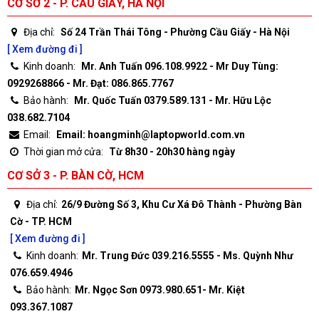
CƠ SỞ 2 - P. CẦU GIẤY, HÀ NỘI
Địa chỉ:
Số 24 Trần Thái Tông - Phường Cầu Giấy - Hà Nội
[ Xem đường đi ]
Kinh doanh:
Mr. Anh Tuấn 096.108.9922 - Mr Duy Tùng:
0929268866 - Mr. Đạt: 086.865.7767
Bảo hành:
Mr. Quốc Tuấn 0379.589.131 - Mr. Hữu Lộc
038.682.7104
Email:
Email: hoangminh@laptopworld.com.vn
Thời gian mở cửa:
Từ 8h30 - 20h30 hàng ngày
CƠ SỞ 3 - P. BÀN CỜ, HCM
Địa chỉ:
26/9 Đường Số 3, Khu Cư Xá Đô Thành - Phường Bàn
Cờ - TP. HCM
[ Xem đường đi ]
Kinh doanh:
Mr. Trung Đức 039.216.5555 - Ms. Quỳnh Như
076.659.4946
Bảo hành:
Mr. Ngọc Sơn 0973.980.651- Mr. Kiệt
093.367.1087