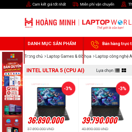
Cam kết giá tốt nhất
Miễn phí vận chuyển
Th
DANH MỤC SẢN PHẨM
Bán hàng trực 
Trang chủ
Laptop Games & Đồ họa
Laptop công nghệ A
INTEL ULTRA 5 (CPU AI)
Lựa chọn
-3%
-3%
36.890.000
39.790.000
37.890.000 VND
40.890.000 VND