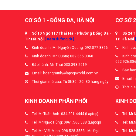
CƠ SỞ 1 - ĐỐNG ĐA, HÀ NỘI
CƠ SỞ 2
Số 10 Ngõ 117 Thái Hà - Phường Đống Đa -
Số 24 T
TP Hà Nội
[ Xem đường đi ]
TP Hà Nội
Kinh doanh: Mr. Nguyễn Quang: 092.877.8866
Kinh doa
Kinh doanh: Mr. Cường 089.855.3368
Kinh doa
092.926.88
Bảo hành: Mr. Thái 033.393.2619
Bảo hàn
Email: hoangminh@laptopworld.com.vn
Email: 
Thời gian mở cửa: Từ 8h30 - 20h30 hàng ngày
Thời gia
KINH DOANH PHÂN PHỐI
KINH D
Tel: Mr.Tuấn Anh: 034.201.4444 (Laptop)
Tel: Mr.
Tel: Mr.Ngọc Hùng: 0961.560.888 (Laptop)
Tel: Mr.
Tel: Mr. Viết Minh: 098.528.3553 - Mr. Đạt
Tel: Mr.