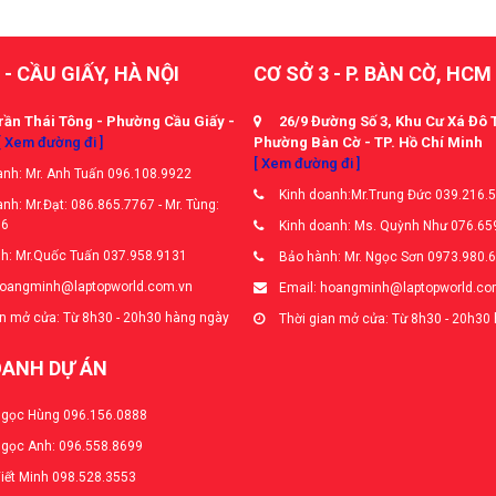
 - CẦU GIẤY, HÀ NỘI
CƠ SỞ 3 - P. BÀN CỜ, HCM
rần Thái Tông - Phường Cầu Giấy -
26/9 Đường Số 3, Khu Cư Xá Đô 
[ Xem đường đi ]
Phường Bàn Cờ - TP. Hồ Chí Minh
[ Xem đường đi ]
nh: Mr. Anh Tuấn 096.108.9922
Kinh doanh:Mr.Trung Đức 039.216.
nh: Mr.Đạt: 086.865.7767 - Mr. Tùng:
66
Kinh doanh: Ms. Quỳnh Như 076.65
h: Mr.Quốc Tuấn 037.958.9131
Bảo hành: Mr. Ngọc Sơn 0973.980.
hoangminh@laptopworld.com.vn
Email: hoangminh@laptopworld.co
n mở cửa: Từ 8h30 - 20h30 hàng ngày
Thời gian mở cửa: Từ 8h30 - 20h30
OANH DỰ ÁN
Ngọc Hùng 096.156.0888
Ngọc Anh: 096.558.8699
Viết Minh 098.528.3553