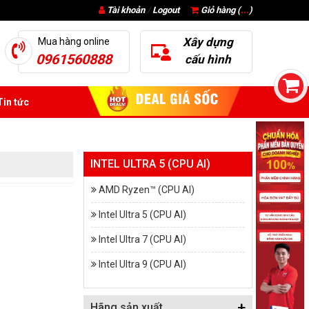
Tài khoản
/
Logout
Giỏ hàng (
...
)
Xây dựng
Mua hàng online
0961560888
cấu hình
in tức
INTEL ULTRA 5 (CPU AI)
AMD Ryzen™ (CPU AI)
Intel Ultra 5 (CPU AI)
Intel Ultra 7 (CPU AI)
Intel Ultra 9 (CPU AI)
+
Hãng sản xuất