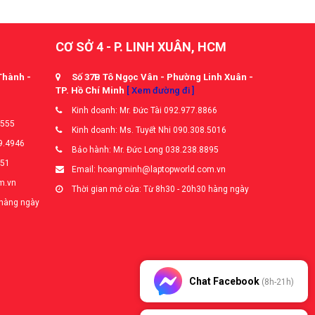
CƠ SỞ 4 - P. LINH XUÂN, HCM
Thành -
Số 37B Tô Ngọc Vân - Phường Linh Xuân -
TP. Hồ Chí Minh
[ Xem đường đi ]
Kinh doanh: Mr. Đức Tài 092.977.8866
5555
Kinh doanh: Ms. Tuyết Nhi 090.308.5016
9.4946
Bảo hành: Mr. Đức Long 038.238.8895
651
Email: hoangminh@laptopworld.com.vn
m.vn
Thời gian mở cửa: Từ 8h30 - 20h30 hàng ngày
 hàng ngày
Chat Facebook
(8h-21h)