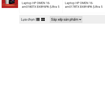
Laptop HP OMEN 16-
Laptop HP OMEN 16-
am0180TX BX8Y6PA (Ultra 5
am0178TX BX8Y4PA (Ultra 5
225H | 16GB | 512GB | RTX
225H | 16GB | 512GB | RTX
5050 | 16inch WUXGA
5060 | 16inch WUXGA
165Hz | Win 11 | Đen)
165Hz | Win 11 | Đen)
Lựa chọn