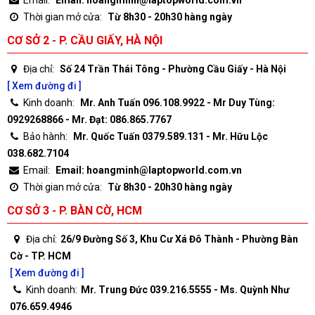
Email:
Email: hoangminh@laptopworld.com.vn
Thời gian mở cửa:
Từ 8h30 - 20h30 hàng ngày
CƠ SỞ 2 - P. CẦU GIẤY, HÀ NỘI
Địa chỉ:
Số 24 Trần Thái Tông - Phường Cầu Giấy - Hà Nội
[ Xem đường đi ]
Kinh doanh:
Mr. Anh Tuấn 096.108.9922 - Mr Duy Tùng:
0929268866 - Mr. Đạt: 086.865.7767
Bảo hành:
Mr. Quốc Tuấn 0379.589.131 - Mr. Hữu Lộc
038.682.7104
Email:
Email: hoangminh@laptopworld.com.vn
Thời gian mở cửa:
Từ 8h30 - 20h30 hàng ngày
CƠ SỞ 3 - P. BÀN CỜ, HCM
Địa chỉ:
26/9 Đường Số 3, Khu Cư Xá Đô Thành - Phường Bàn
Cờ - TP. HCM
[ Xem đường đi ]
Kinh doanh:
Mr. Trung Đức 039.216.5555 - Ms. Quỳnh Như
076.659.4946