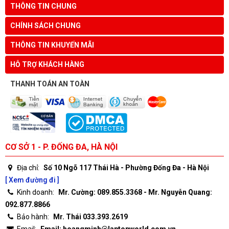
THÔNG TIN CHUNG
CHÍNH SÁCH CHUNG
THÔNG TIN KHUYẾN MÃI
HỖ TRỢ KHÁCH HÀNG
THANH TOÁN AN TOÀN
CƠ SỞ 1 - P. ĐỐNG ĐA, HÀ NỘI
Địa chỉ:
Số 10 Ngõ 117 Thái Hà - Phường Đống Đa - Hà Nội
[ Xem đường đi ]
Kinh doanh:
Mr. Cường: 089.855.3368 - Mr. Nguyễn Quang:
092.877.8866
Bảo hành:
Mr. Thái 033.393.2619