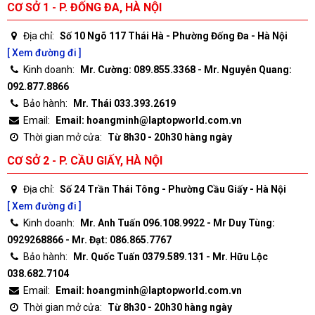
CƠ SỞ 1 - P. ĐỐNG ĐA, HÀ NỘI
Địa chỉ:
Số 10 Ngõ 117 Thái Hà - Phường Đống Đa - Hà Nội
[ Xem đường đi ]
Kinh doanh:
Mr. Cường: 089.855.3368 - Mr. Nguyễn Quang:
092.877.8866
Bảo hành:
Mr. Thái 033.393.2619
Email:
Email: hoangminh@laptopworld.com.vn
Thời gian mở cửa:
Từ 8h30 - 20h30 hàng ngày
CƠ SỞ 2 - P. CẦU GIẤY, HÀ NỘI
Địa chỉ:
Số 24 Trần Thái Tông - Phường Cầu Giấy - Hà Nội
[ Xem đường đi ]
Kinh doanh:
Mr. Anh Tuấn 096.108.9922 - Mr Duy Tùng:
0929268866 - Mr. Đạt: 086.865.7767
Bảo hành:
Mr. Quốc Tuấn 0379.589.131 - Mr. Hữu Lộc
038.682.7104
Email:
Email: hoangminh@laptopworld.com.vn
Thời gian mở cửa:
Từ 8h30 - 20h30 hàng ngày