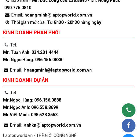
Bảo hành:
Mr. Đức Long 038.238.8895 - Mr. Hồng Phúc
090.776.0810
Email:
hoangminh@laptopworld.com.vn
Thời gian mở cửa:
Từ 8h30 - 20h30 hàng ngày
KINH DOANH PHÂN PHỐI
Tel:
Mr. Tuấn Anh: 034.201.4444
Mr. Ngọc Hùng: 096.156.0888
Email:
hoangminh@laptopworld.com.vn
KINH DOANH DỰ ÁN
Tel:
Mr.Ngọc Hùng: 096.156.0888
Mr.Ngọc Anh: 096.558.8699
Mr.Viết Minh: 098.528.3553
Email:
anhkn@laptopworld.com.vn
Laptopworld.vn - THẾ GIỚI CÔNG NGHỆ