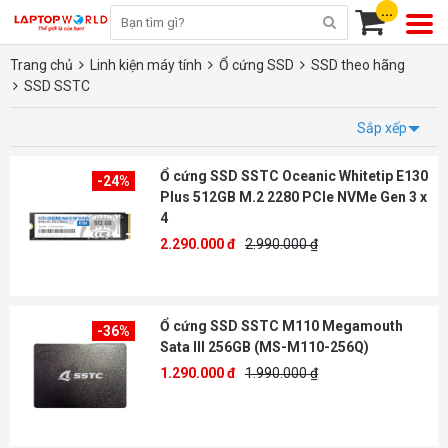
...
Trang chủ
Linh kiện máy tính
Ổ cứng SSD
SSD theo hãng
SSD SSTC
Sắp xếp
Ổ cứng SSD SSTC Oceanic Whitetip E130
-24%
Plus 512GB M.2 2280 PCIe NVMe Gen 3 x
4
2.290.000 đ
2.990.000 ₫
Ổ cứng SSD SSTC M110 Megamouth
-36%
Sata III 256GB (MS-M110-256Q)
1.290.000 đ
1.990.000 ₫