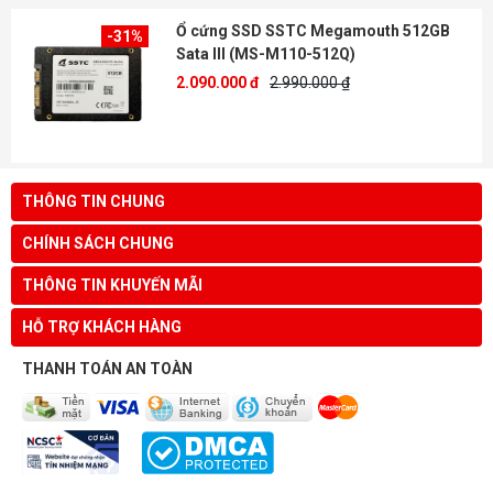
Ổ cứng SSD SSTC Megamouth 512GB
-31%
Sata III (MS-M110-512Q)
2.090.000 đ
2.990.000 ₫
THÔNG TIN CHUNG
CHÍNH SÁCH CHUNG
THÔNG TIN KHUYẾN MÃI
HỖ TRỢ KHÁCH HÀNG
THANH TOÁN AN TOÀN