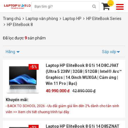
...
Trang chủ
Laptop văn phòng
Laptop HP
HP EliteBook Series
HP EliteBook 8
Đã lọc được
9
sản phẩm
Hãng
Sắp xếp
Laptop HP EliteBook 8 G1i 14 D8CJ9AT
-5%
(Ultra 5 238V | 32GB | 512GB | Intel® Arc™
Graphics | 14.0inch WUXGA | Cảm ứng |
Win 11 Pro | Bạc)
40.990.000 đ
42.890.000 ₫
Khuyến mãi:
- BACK TO SCHOOL 2026 - Ưu đãi giảm giá lên đến 2% dành cho tân sinh
viên >> Xem chi tiết chương trình tại đây.
Laptop HP EliteBook 8 G1i 14 D85ZNAT
-3%