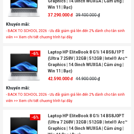
Graphics | 14.0inch WUXGA | Cảm ứng |
Win 11 | Bạc)
37.290.000 đ
39.400.000 ₫
Khuyến mãi:
- BACK TO SCHOOL 2026 - Ưu đãi giảm giá lên đến 2% dành cho tân sinh
viên >> Xem chi tiết chương trình tại đây.
Laptop HP EliteBook 8 G1i 14 BS8J1PT
-6%
(Ultra 7 258V | 32GB | 512GB | Intel® Arc™
Graphics | 14.0inch WUXGA | Cảm ứng |
Win 11 | Bạc)
42.590.000 đ
44.900.000 ₫
Khuyến mãi:
- BACK TO SCHOOL 2026 - Ưu đãi giảm giá lên đến 2% dành cho tân sinh
viên >> Xem chi tiết chương trình tại đây.
Laptop HP EliteBook 8 G1i 14 BS8J0PT
-6%
(Ultra 7 268V | 32GB | 512GB | Intel® Arc™
Graphics | 14.0inch WUXGA | Cảm ứng |