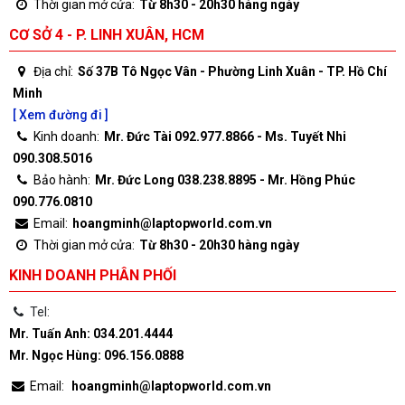
Thời gian mở cửa:
Từ 8h30 - 20h30 hàng ngày
CƠ SỞ 4 - P. LINH XUÂN, HCM
Địa chỉ:
Số 37B Tô Ngọc Vân - Phường Linh Xuân - TP. Hồ Chí
Minh
[ Xem đường đi ]
Kinh doanh:
Mr. Đức Tài 092.977.8866 - Ms. Tuyết Nhi
090.308.5016
Bảo hành:
Mr. Đức Long 038.238.8895 - Mr. Hồng Phúc
090.776.0810
Email:
hoangminh@laptopworld.com.vn
Thời gian mở cửa:
Từ 8h30 - 20h30 hàng ngày
KINH DOANH PHÂN PHỐI
Tel:
Mr. Tuấn Anh: 034.201.4444
Mr. Ngọc Hùng: 096.156.0888
Email:
hoangminh@laptopworld.com.vn