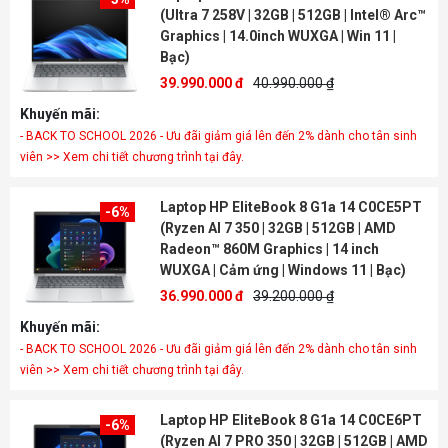
(Ultra 7 258V | 32GB | 512GB | Intel® Arc™
Graphics | 14.0inch WUXGA | Win 11 |
Bạc)
39.990.000 đ
40.990.000 ₫
Khuyến mãi:
- BACK TO SCHOOL 2026 - Ưu đãi giảm giá lên đến 2% dành cho tân sinh
viên >> Xem chi tiết chương trình tại đây.
Laptop HP EliteBook 8 G1a 14 C0CE5PT
-6%
(Ryzen AI 7 350 | 32GB | 512GB | AMD
Radeon™ 860M Graphics | 14 inch
WUXGA | Cảm ứng | Windows 11 | Bạc)
36.990.000 đ
39.200.000 ₫
Khuyến mãi:
- BACK TO SCHOOL 2026 - Ưu đãi giảm giá lên đến 2% dành cho tân sinh
viên >> Xem chi tiết chương trình tại đây.
Laptop HP EliteBook 8 G1a 14 C0CE6PT
-6%
(Ryzen AI 7 PRO 350 | 32GB | 512GB | AMD