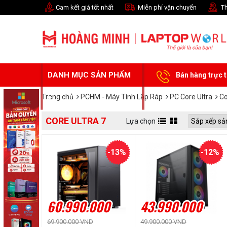
Cam kết giá tốt nhất
Miễn phí vận chuyển
Th
DANH MỤC SẢN PHẨM
Bán hàng trực 
Trang chủ
PCHM - Máy Tính Lắp Ráp
PC Core Ultra
Co
CORE ULTRA 7
Lựa chọn
-13%
-12%
60.990.000
43.990.000
69.900.000 VND
49.900.000 VND