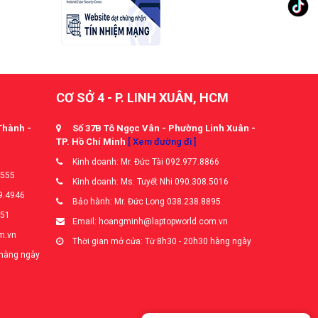
CƠ SỞ 4 - P. LINH XUÂN, HCM
Thành -
Số 37B Tô Ngọc Vân - Phường Linh Xuân -
TP. Hồ Chí Minh
[ Xem đường đi ]
Kinh doanh: Mr. Đức Tài 092.977.8866
5555
Kinh doanh: Ms. Tuyết Nhi 090.308.5016
9.4946
Bảo hành: Mr. Đức Long 038.238.8895
651
Email: hoangminh@laptopworld.com.vn
m.vn
Thời gian mở cửa: Từ 8h30 - 20h30 hàng ngày
 hàng ngày