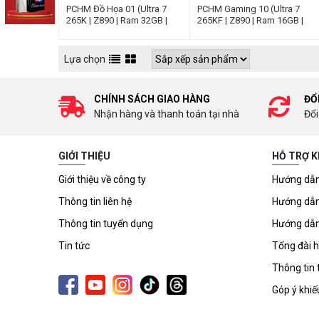
PCHM Đồ Họa 01 (Ultra 7
PCHM Gaming 10 (Ultra 7
265K | Z890 | Ram 32GB |
265KF | Z890 | Ram 16GB |
RTX 2000 ADA | 1TB SSD |
RTX 5060 TI | 1TB SSD |
850W)
850W)
Lựa chọn
CHÍNH SÁCH GIAO HÀNG
ĐỔ
Nhận hàng và thanh toán tại nhà
Đổi
GIỚI THIỆU
HỖ TRỢ 
Giới thiệu về công ty
Hướng dẫn
Thông tin liên hệ
Hướng dẫn
Thông tin tuyển dụng
Hướng dẫn
Tin tức
Tổng đài h
Thông tin 
Góp ý khiế