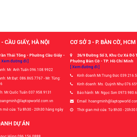
 - CẦU GIẤY, HÀ NỘI
CƠ SỞ 3 - P. BÀN CỜ, HCM
rần Thái Tông - Phường Cầu Giấy -
26/9 Đường Số 3, Khu Cư Xá Đô 
[ Xem đường đi ]
Phường Bàn Cờ - TP. Hồ Chí Minh
[ Xem đường đi ]
nh: Mr. Anh Tuấn 096.108.9922
Kinh doanh:Mr.Trung Đức 039.216.
nh: Mr.Đạt: 086.865.7767 - Mr. Tùng:
66
Kinh doanh: Ms. Quỳnh Như 076.65
h: Mr.Quốc Tuấn 037.958.9131
Bảo hành: Mr. Ngọc Sơn 0973.980.
hoangminh@laptopworld.com.vn
Email: hoangminh@laptopworld.co
n mở cửa: Từ 8h30 - 20h30 hàng ngày
Thời gian mở cửa: Từ 8h30 - 20h30
OANH DỰ ÁN
Ngọc Hùng 096.156.0888