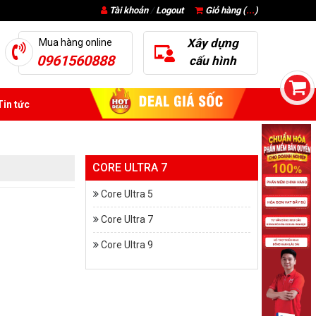
Tài khoản
/
Logout
Giỏ hàng (
...
)
Xây dựng
Mua hàng online
0961560888
cấu hình
in tức
CORE ULTRA 7
Core Ultra 5
Core Ultra 7
Core Ultra 9