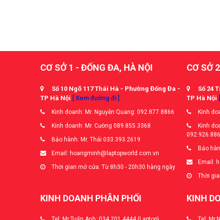
CƠ SỞ 1 - ĐỐNG ĐA, HÀ NỘI
CƠ SỞ 2
Số 10 Ngõ 117 Thái Hà - Phường Đống Đa -
Số 24 T
TP Hà Nội
[ Xem đường đi ]
TP Hà Nội
Kinh doanh: Mr. Nguyễn Quang: 092.877.8866
Kinh doa
Kinh doanh: Mr. Cường 089.855.3368
Kinh doa
092.926.88
Bảo hành: Mr. Thái 033.393.2619
Bảo hàn
Email: hoangminh@laptopworld.com.vn
Email: 
Thời gian mở cửa: Từ 8h30 - 20h30 hàng ngày
Thời gia
KINH DOANH PHÂN PHỐI
KINH D
Tel: Mr.Tuấn Anh: 034.201.4444 (Laptop)
Tel: Mr.